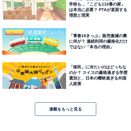
学校も…「こども110番の家」
は本当に必要？ PTAが直面する
理想と現実
「青春18きっぷ」販売激減の裏
に何が？ 連続利用の厳格化だけ
ではない「本当の理由」
「移民」に冷たいのはどっちな
のか？ スイスの厳格過ぎる学歴
選別と、日本の曖昧過ぎる外国
人政策
連載をもっと見る