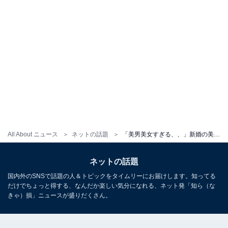
All About ニュース
ネットの話題
「美男美女すぎる、、」新婚の美人双子モデル、おしゃれなウエディングフォトに反響「幸せオーラが眩しい」
ネットの話題
国内外のSNSで話題の人＆トピックをタイムリーにお届けします。知ってる
だけでちょっと得する、なんだか楽しい気分になれる、ネット発「知ら（な
きゃ）損」ニュースが盛りだくさん。