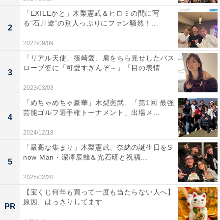
「EXILEかと」木梨憲武＆ヒロミの間に写
る“石川遼”の別人っぷりにファン騒然！...
2
2022/09/09
「リアル天使」篠崎愛、肩をちら見せしたバス
ローブ姿に「可愛すぎんぞ～」「目の表情...
3
2023/03/03
「めちゃめちゃ豪華」木梨憲武、「第1回 最強
芸能ゴルフ選手権トーナメント」出場メ...
4
2024/12/18
「最高な集まり」木梨憲武、奈緒の誕生日をS
now Man・深澤辰哉＆光石研と祝福...
5
2025/02/20
【宝くじ何年も買って一度も当たらない人へ】
原因、はっきりしてます
PR