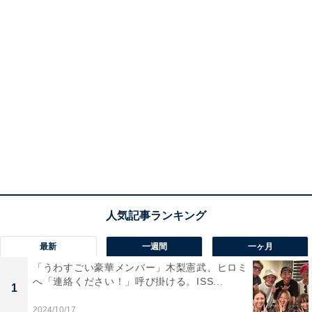
最新
一週間
一ヶ月
「うわすごい豪華メンバー」木梨憲武、ヒロミ
へ「連絡ください！」呼び掛ける。ISS...
1
2024/10/17