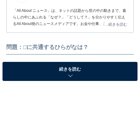
「All About ニュース」は、ネットの話題から世の中の動きまで、暮
らしの中にあふれる「なぜ？」「どうして？」を分かりやすく伝え
るAll About発のニュースメディアです。お金や仕事、恋愛、ITに関
...続きを読む
する疑問に対して専門家が分かりやすく回答するほか、エンタメ情
報やSNSで話題のトピックスを紹介しています。
問題：□に共通するひらがなは？
続きを読む