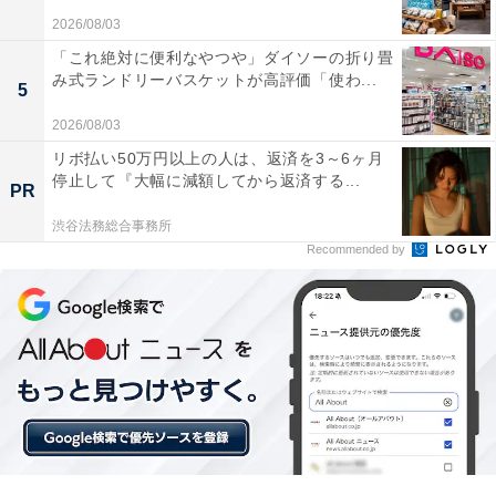
2026/08/03
「これ絶対に便利なやつや」ダイソーの折り畳
み式ランドリーバスケットが高評価「使わ...
5
2026/08/03
リボ払い50万円以上の人は、返済を3～6ヶ月
停止して『大幅に減額してから返済する...
PR
渋谷法務総合事務所
Recommended by