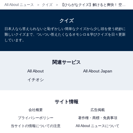
All About ニュース
クイズ
【ひらがなクイズ】解けると爽快！ 空欄に共通する2文字は？ ヒントは静かなエリア
クイズ
日本人なら答えられないと恥ずかしい簡単なクイズから少し頭を使う絶妙に
難しいクイズまで、ついつい答えたくなるオモシロ＆学びクイズを日々更新
しています。
関連サービス
All About
All About Japan
イチオシ
サイト情報
会社概要
広告掲載
プライバシーポリシー
著作権・商標・免責事項
当サイトの情報についての注意
All About ニュースについて