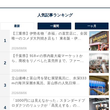
最新
一週間
一ヶ月
【三重県】伊勢名物「赤福」の直営店に、全国
唯一のコメダ大判焼き店も！ 東名阪・伊...
1
1
2
2026/08/06
【千葉県】918㎡の県内最大級マーケットか
ら、廃校をリノベした直売所まで。ファー...
2
2026/08/06
立山連峰と富山湾を望む展望風呂に、水深333
mの海洋深層水風呂。富山県の人気日帰...
3
2026/08/06
「1000円には見えなかった」スタンダードプ
ロダクツのリュックが「高見えする」の...
4