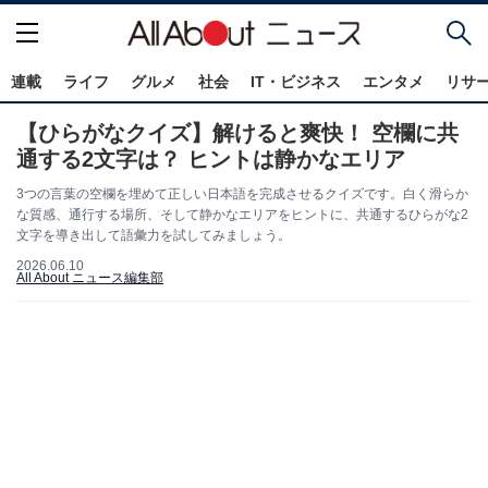
連載
ライフ
グルメ
社会
IT・ビジネス
エンタメ
リサ
【ひらがなクイズ】解けると爽快！ 空欄に共
通する2文字は？ ヒントは静かなエリア
3つの言葉の空欄を埋めて正しい日本語を完成させるクイズです。白く滑らか
な質感、通行する場所、そして静かなエリアをヒントに、共通するひらがな2
文字を導き出して語彙力を試してみましょう。
2026.06.10
All About ニュース編集部