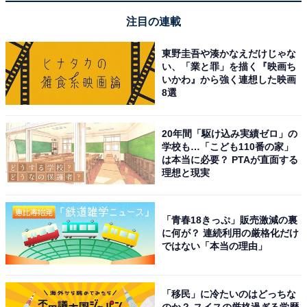
注目の連載
東野圭吾や湊かなえだけじゃな
い、「業と罪」を描く『映画ち
いかわ』から強く連想した映画
8選
20年間「駆け込み実績ゼロ」の
学校も…「こども110番の家」
は本当に必要？ PTAが直面する
理想と現実
「青春18きっぷ」販売激減の裏
に何が？ 連続利用の厳格化だけ
ではない「本当の理由」
「移民」に冷たいのはどっちな
のか？ スイスの厳格過ぎる学歴