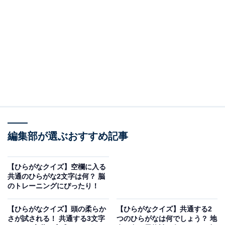
□に共通するひらがなは？
次の言葉に共通して入るひらがなを考えてみましょう。
も□□だ
み□□ば
ま□□ずれ
編集部が選ぶおすすめ記事
ヒント：きめが細かくて白く、触り心地が良さそうな皮
膚の状態。通行ルートがどれくらい広いかを示す寸法。
【ひらがなクイズ】空欄に入る
そして、にぎやかな中心地から離れた区域を思い浮かべ
共通のひらがな2文字は何？ 脳
のトレーニングにぴったり！
てみてください。
【ひらがなクイズ】頭の柔らか
【ひらがなクイズ】共通する2
さが試される！ 共通する3文字
つのひらがなは何でしょう？ 地