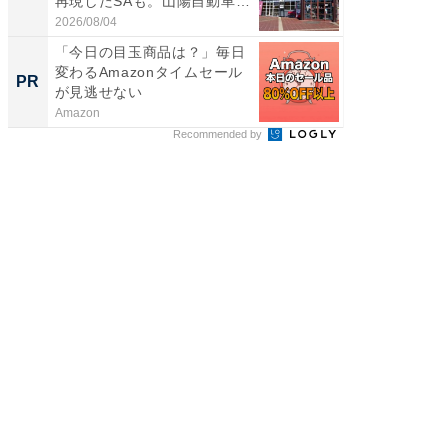
再現したSAも。山陽自動車
は和の
道...
が...
2026/08/04
2026/08/0
「今日の目玉商品は？」毎日
GOETH
変わるAmazonタイムセール
を組み
PR
PR
が見逃せない
Amazon
FINCHI o
Recommended by