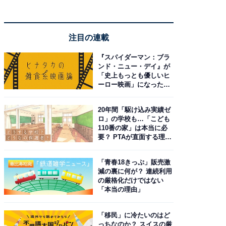
注目の連載
『スパイダーマン：ブラ
ンド・ニュー・デイ』が
「史上もっとも優しいヒ
ーロー映画」になった理
由。予習したい作品は？
20年間「駆け込み実績ゼ
ロ」の学校も…「こども
110番の家」は本当に必
要？ PTAが直面する理想
と現実
「青春18きっぷ」販売激
減の裏に何が？ 連続利用
の厳格化だけではない
「本当の理由」
「移民」に冷たいのはど
っちなのか？ スイスの厳