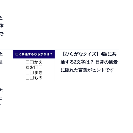
と
体
で
と
【ひらがなクイズ】4語に共
埋
通する2文字は？ 日常の風景
に隠れた言葉がヒントです
と
に
て