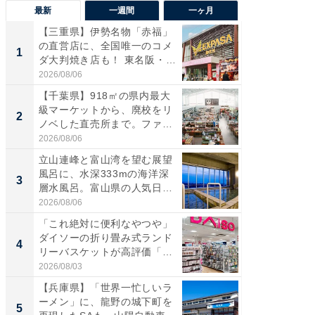
最新
一週間
一ヶ月
【三重県】伊勢名物「赤福」
【兵庫
の直営店に、全国唯一のコメ
ーメン
1
1
ダ大判焼き店も！ 東名阪・
再現した
伊...
道...
2026/08/06
2026/08/0
【千葉県】918㎡の県内最大
【三重
級マーケットから、廃校をリ
「鈴鹿天
2
2
ノベした直売所まで。ファ
は100
ー...
2026/08/06
2026/08/0
立山連峰と富山湾を望む展望
ステラ
風呂に、水深333mの海洋深
詰め放題
3
3
層水風呂。富山県の人気日
00円で「
帰...
2026/08/06
2026/08/0
「これ絶対に便利なやつや」
「ミニオ
ダイソーの折り畳み式ランド
ッグ！ 
4
4
リーバスケットが高評価「使
ど、夏限
わ...
2026/08/03
2026/08/0
【兵庫県】「世界一忙しいラ
【埼玉
ーメン」に、龍野の城下町を
「行田天
5
5