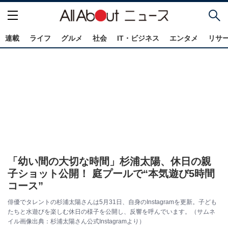
連載
ライフ
グルメ
社会
IT・ビジネス
エンタメ
リサ
「幼い間の大切な時間」杉浦太陽、休日の親
子ショット公開！ 庭プールで“本気遊び5時間
コース”
俳優でタレントの杉浦太陽さんは5月31日、自身のInstagramを更新。子ども
たちと水遊びを楽しむ休日の様子を公開し、反響を呼んでいます。（サムネ
イル画像出典：杉浦太陽さん公式Instagramより）