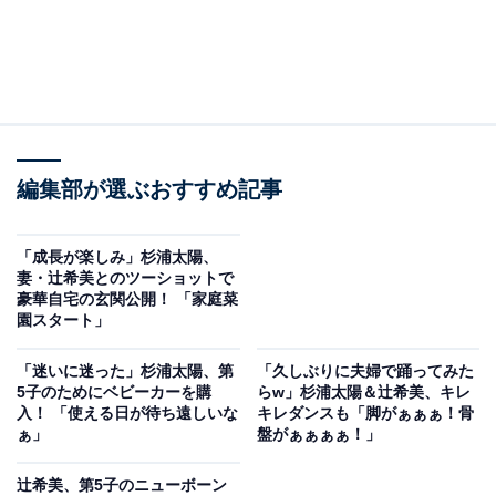
編集部が選ぶおすすめ記事
「成長が楽しみ」杉浦太陽、
妻・辻希美とのツーショットで
豪華自宅の玄関公開！ 「家庭菜
園スタート」
「迷いに迷った」杉浦太陽、第
「久しぶりに夫婦で踊ってみた
5子のためにベビーカーを購
らw」杉浦太陽＆辻希美、キレ
入！ 「使える日が待ち遠しいな
キレダンスも「脚がぁぁぁ！骨
ぁ」
盤がぁぁぁぁ！」
辻希美、第5子のニューボーン