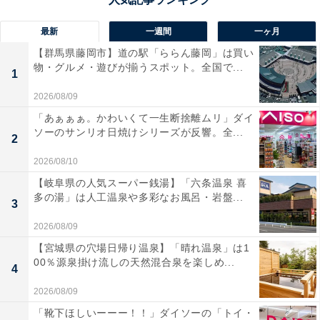
最新
一週間
一ヶ月
【群馬県藤岡市】道の駅「ららん藤岡」は買い
物・グルメ・遊びが揃うスポット。全国で...
1
2026/08/09
「あぁぁぁ。かわいくて一生断捨離ムリ」ダイ
ソーのサンリオ日焼けシリーズが反響。全...
2
2026/08/10
【岐阜県の人気スーパー銭湯】「六条温泉 喜
多の湯」は人工温泉や多彩なお風呂・岩盤...
3
2026/08/09
【宮城県の穴場日帰り温泉】「晴れ温泉」は1
00％源泉掛け流しの天然混合泉を楽しめ...
4
2026/08/09
「靴下ほしいーーー！！」ダイソーの「トイ・