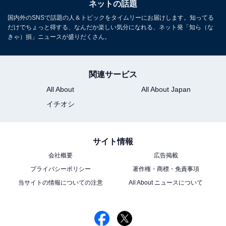
ネットの話題
国内外のSNSで話題の人＆トピックをタイムリーにお届けします。知ってる
だけでちょっと得する、なんだか楽しい気分になれる、ネット発「知ら（な
きゃ）損」ニュースが盛りだくさん。
関連サービス
All About
All About Japan
イチオシ
サイト情報
会社概要
広告掲載
プライバシーポリシー
著作権・商標・免責事項
当サイトの情報についての注意
All About ニュースについて