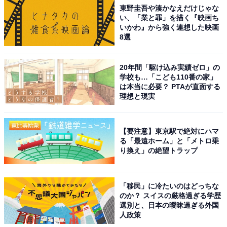
東野圭吾や湊かなえだけじゃな
い、「業と罪」を描く『映画ち
いかわ』から強く連想した映画
8選
20年間「駆け込み実績ゼロ」の
学校も…「こども110番の家」
は本当に必要？ PTAが直面する
理想と現実
【要注意】東京駅で絶対にハマ
る「最遠ホーム」と「メトロ乗
り換え」の絶望トラップ
「移民」に冷たいのはどっちな
のか？ スイスの厳格過ぎる学歴
選別と、日本の曖昧過ぎる外国
人政策