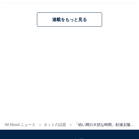
連載をもっと見る
All About ニュース
ネットの話題
「幼い間の大切な時間」杉浦太陽、休日の親子ショット公開！ 庭プールで“本気遊び5時間コース”