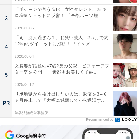
2026/07/30
「ポケモンで言う進化」女性タレント、25キ
ロ増量ショットに反響！ 「全然パーツ埋...
3
2026/08/05
「え、別人過ぎん？」お笑い芸人、2カ月で約
12kgのダイエットに成功！ 「イケメ...
4
2026/08/04
女装姿が話題の47歳2児の父親、ビフォーアフ
ター姿を公開！ 「素顔もお美しくて納...
5
2025/06/12
リボ地獄から抜け出したい人は、返済を3～6
ヶ月停止して『大幅に減額してから返済す...
PR
渋谷法務総合事務所
Recommended by