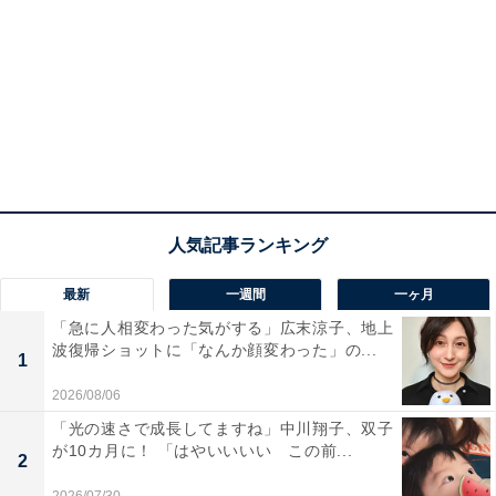
最新
一週間
一ヶ月
「急に人相変わった気がする」広末涼子、地上
波復帰ショットに「なんか顔変わった」の...
1
2026/08/06
「光の速さで成長してますね」中川翔子、双子
が10カ月に！ 「はやいいいい この前...
2