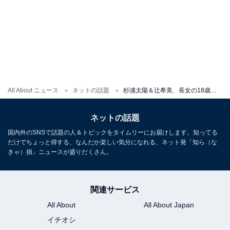
All About ニュース
ネットの話題
杉浦太陽＆辻希美、長女の18歳誕生日ショット＆レアな幼少期ショット公開「この子を全力で守りたい！」
ネットの話題
国内外のSNSで話題の人＆トピックをタイムリーにお届けします。知ってる
だけでちょっと得する、なんだか楽しい気分になれる、ネット発「知ら（な
きゃ）損」ニュースが盛りだくさん。
関連サービス
All About
All About Japan
イチオシ