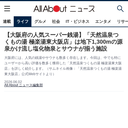
連載
ライフ
グルメ
社会
IT・ビジネス
エンタメ
リサ
【大阪府の人気スーパー銭湯】「天然温泉つ
くもの湯 極楽湯東大阪店」は地下1,300mの源
泉かけ流し塩化物泉とサウナが揃う施設
大阪府には、人気の銭湯やサウナも数多く存在します。今回は、中でも特に
ユーザーから高い評価を数多く獲得した「天然温泉つくもの湯 極楽湯東大阪
店」を詳しく紹介します。（サムネイル画像：「天然温泉つくもの湯 極楽湯
東大阪店」公式Webサイトより）
2026.06.02
All About ニュース編集部