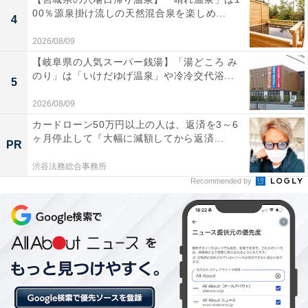
00％源泉掛け流しの天然混合泉を楽しめ...
4
「天然温泉つくもの湯 極楽湯東大阪店」には以下のよう
2026/08/09
な口コミが寄せられています。
【岐阜県の人気スーパー銭湯】「湯どころ み
のり」は「いけだゆげ温泉」や冷冷交代浴...
5
源泉かけ流しの露天岩風呂はなめるとしょっぱく、
2026/08/09
塩化物泉の濃いお湯で体の芯までしっかり温まりま
カードローン50万円以上の人は、返済を3～6
した。湯上がりも塩の保温効果で長くポカポカが続
ヶ月停止して『大幅に減額してから返済...
PR
いて大満足でした。
渋谷法務総合事務所
Recommended by
男湯のオートロウリュサウナはタイミングよく蒸気
が噴き出してとても熱く、しっかり発汗できまし
た。水風呂との交互浴で体がスッキリとリフレッシ
ュできました。