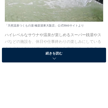
「天然温泉つくもの湯 極楽湯東大阪店」公式Webサイトより
ハイレベルなサウナや温泉が楽しめるスーパー銭湯やス
パなどの施設を、休日や仕事終わりの楽しみにしている
人も少なくないはず。日々の疲れを癒すリラックスタイ
続きを読む
ムは、何物にも代えがたい時間ですよね。しかし、近年
では高い人気をほこる施設も多く、どこに行けばよいか
迷ってしまう……そんな思いを抱えている人もいるので
はないでしょうか。
そんな人に向けて、All About ニュース編集部が厳選し
た、人気かつ評価の高いサウナやスーパー銭湯の施設を
紹介します。今回紹介するのは、大阪府で人気の施設