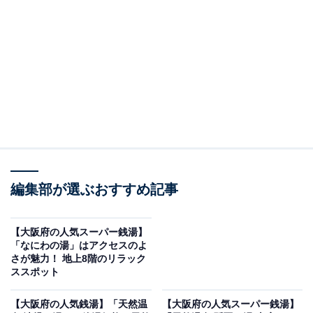
「天然温泉つくもの湯 極楽湯東大阪店」です。
※2026年5月時点で、Googleクチコミが500件以上、平
均評価が3.5超えの銭湯を紹介しています
＞営業時間をチェックする
この記事の執筆者：
All About ニュース編集
部
編集部が選ぶおすすめ記事
「All About ニュース」は、ネットの話題から世の中の動きまで、暮
らしの中にあふれる「なぜ？」「どうして？」を分かりやすく伝え
るAll About発のニュースメディアです。お金や仕事、恋愛、ITに関
...続きを読む
【大阪府の人気スーパー銭湯】
する疑問に対して専門家が分かりやすく回答するほか、エンタメ情
「なにわの湯」はアクセスのよ
報やSNSで話題のトピックスを紹介しています。
さが魅力！ 地上8階のリラック
※本記事で紹介している商品の購入やサービスの利用により、売上の一部が
ススポット
オールアバウトに還元されることがあります。
「天然温泉つくもの湯 極楽湯東大阪店」は地下
【大阪府の人気銭湯】「天然温
【大阪府の人気スーパー銭湯】