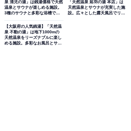
泉 清児の湯」は銭湯価格で天然
「天然温泉 延羽の湯 本店」は
1,300mの源泉かけ流し露天岩風呂と男湯オートロ
温泉とサウナが楽しめる施設。
天然温泉とサウナが充実した施
ウリュサウナが揃うスーパー銭湯
3種のサウナと多彩な浴槽でリ
設。広々とした露天風呂でリラ
ラックス
ックス
【大阪府の人気銭湯】「天然温
東大阪市長田に位置するスーパー銭湯。地の底1,300m超
泉 不動の湯」は地下1000mの
の深層から湧き出た源泉「つくもの湯」（ナトリウム・
天然温泉をリーズナブルに楽し
める施設。多彩なお風呂とサウ
カルシウム塩化物泉）を露天岩風呂（上段）で源泉かけ
ナでリラックス
流しにて楽しめます。白湯・寝ころび湯・替り湯（毎週
木曜は生薬風呂）・電気風呂・ジェットバス・水風呂を
完備。男湯にはオートロウリュ付き遠赤外線タワーサウ
ナ、男女ともに釜風呂も揃い、お料理・ヒーリングコー
ナーも完備しています。無料の巡回バスも運行中です。
楽天トラベルで大阪府の施設を見る