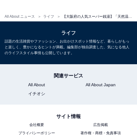
平日：600円
土・日・祝：600円
All About ニュース
ライフ
【大阪府の人気スーパー銭湯】「天然温泉つくもの湯 極楽湯東大阪店」は地下1,300mの源泉かけ流し塩化物泉とサウナが揃う施設
営業時間
ライフ
6:00〜26:00（最終受付 翌1:30）
話題の生活雑貨やファッション、お出かけスポット情報など、暮らしがもっ
と楽しく、豊かになるヒントが満載。編集部が独自調査した、気になる他人
のライフスタイル事情も公開しています。
宿泊可否
宿泊：不可（日帰り入浴専用施設）
関連サービス
All About
All About Japan
イチオシ
サイト情報
会社概要
広告掲載
プライバシーポリシー
著作権・商標・免責事項