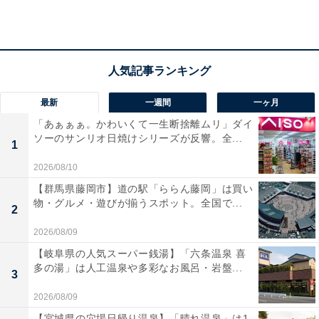
最新
一週間
一ヶ月
「あぁぁぁ。かわいくて一生断捨離ムリ」ダイ
ソーのサンリオ日焼けシリーズが反響。全...
1
2026/08/10
【群馬県藤岡市】道の駅「ららん藤岡」は買い
物・グルメ・遊びが揃うスポット。全国で...
2
2026/08/09
【岐阜県の人気スーパー銭湯】「六条温泉 喜
多の湯」は人工温泉や多彩なお風呂・岩盤...
3
「天然温泉つくもの湯 極楽湯東大阪店」の口コミ
2026/08/09
は？
【宮城県の穴場日帰り温泉】「晴れ温泉」は1