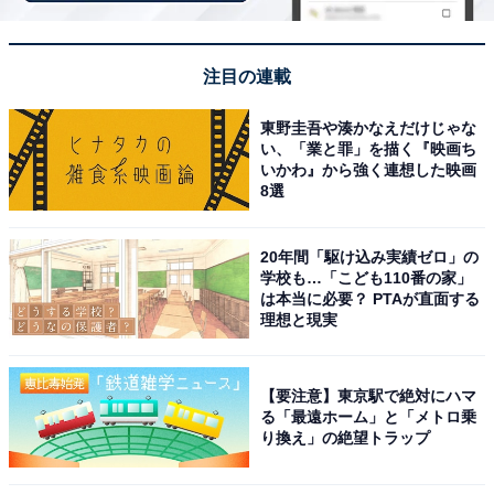
無料の巡回バスがあるのでアクセスがよく助かりま
す。毎週木曜日の生薬風呂はお肌がつるつるになる
注目の連載
感じでとても気持ちよかったです。また来たいと思
東野圭吾や湊かなえだけじゃな
います。
い、「業と罪」を描く『映画ち
いかわ』から強く連想した映画
8選
20年間「駆け込み実績ゼロ」の
学校も…「こども110番の家」
は本当に必要？ PTAが直面する
理想と現実
【要注意】東京駅で絶対にハマ
る「最遠ホーム」と「メトロ乗
り換え」の絶望トラップ