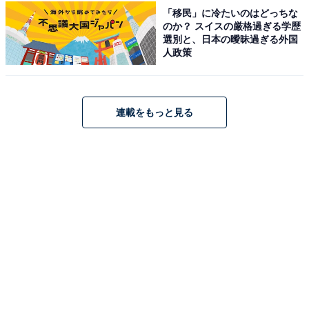
「移民」に冷たいのはどっちな
のか？ スイスの厳格過ぎる学歴
選別と、日本の曖昧過ぎる外国
アクセス・料金情報は？ 泊まれる？
人政策
アクセス
連載をもっと見る
所在地：大阪府東大阪市長田3-5-17
アクセス：大阪メトロ中央線「長田駅」北口より徒歩約
8分（長田西交差点の北側） / 近鉄けいはんな線「長田
駅」北口より徒歩約8分 / 無料駐車場200台 / 無料巡回バ
スあり
料金
※石けん・シャンプー等は備え付けなし。ご持参いただ
くか販売品をご利用ください。タオルはご持参くださ
い。