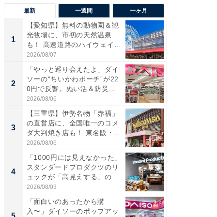
最新
一週間
一ヶ月
【愛知県】無料の動物園＆観
【兵庫
光牧場に、市初の天然温泉
ーメン
1
1
も！ 高速道路のハイウェイオ
再現した
ア...
道...
2026/08/07
2026/08/0
「やっと巡り会えたよ」ダイ
【三重
ソーの“ちいかわポーチ”が22
の直営
2
2
0円で反響。ぬい活＆防災...
ダ大判焼
伊...
2026/08/06
2026/08/0
【三重県】伊勢名物「赤福」
【千葉県
の直営店に、全国唯一のコメ
級マー
3
3
ダ大判焼き店も！ 東名阪・
ノベし
伊...
ー...
2026/08/06
2026/08/0
「1000円には見えなかった」
立山連
スタンダードプロダクツのリ
風呂に、
4
4
ュックが「高見えする」の...
層水風
帰...
2026/08/03
2026/08/0
「面白いのあったから購
「これ
入〜」ダイソーのポップアッ
ダイソ
5
5