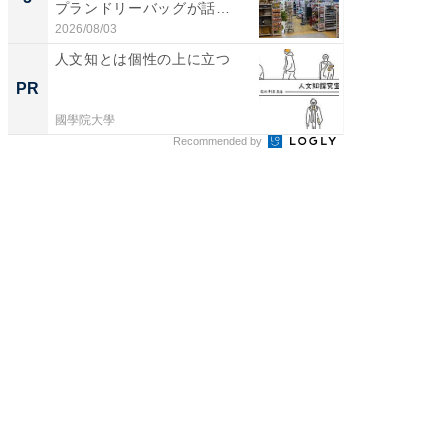
プランドリーバッグが話
リーバ
題。“さま...
わ...
2026/08/03
2026/08/0
人文知とは個性の上に立つ
学際的
典」日
PR
PR
國學院大學
國學院大
Recommended by