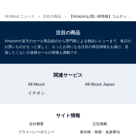
All About ニュース
注目の商品
【Amazonお買い得情報】コムテック「ドライブレコーダー」が特別価格で登場中【6月1日】
注目の商品
コムテック ドライブレコーダー ZDR065 フロントカメラ
Amazonや楽天のセール商品紹介から専門家による独自レビューまで、毎日の
WQHD 前後STARVIS 2搭載で夜間撮影性能向上 前後2カ
お買いものがもっと楽しく、もっとお得になる注目の商品情報をお届け。見
メラ GPS内蔵 後続車両接近お知らせ 運転支援機能 日本
逃したくない大規模セールの情報も満載です。
製 3年保証 駐車監視 高速起動 [出張取付サービス対応]
Amazonで見る
関連サービス
All About
All About Japan
コムテック「HDR965GW」
イチオシ
サイト情報
会社概要
広告掲載
プライバシーポリシー
著作権・商標・免責事項