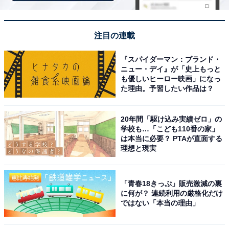
コムテック ドライブレコーダー ZDR043 前後2カメラ コ
注目の連載
ンパクト 前後200万画素 Full HD GPS搭載
32GBmicroSDカード付属 後続車両接近お知らせ 駐車監
『スパイダーマン：ブランド・
視機能 高速起動 3年保証 液晶 [出張取付サービス対応]
ニュー・デイ』が「史上もっと
Amazonで見る
も優しいヒーロー映画」になっ
た理由。予習したい作品は？
コムテック「DC-DR403」
20年間「駆け込み実績ゼロ」の
学校も…「こども110番の家」
は本当に必要？ PTAが直面する
理想と現実
「青春18きっぷ」販売激減の裏
に何が？ 連続利用の厳格化だけ
ではない「本当の理由」
コムテック COMTEC ドライブレコーダー i-safe simple
Plus2 DC-DR403 996861-0230 日本製