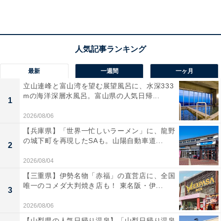
カードメンテナンスフリー機能」です！ 録画のエラーも
防げるため、いざという時の安心感が違いますね。
ユーザーからは「操作が分かりやすく安心の日本製」
「カードの管理が本当に楽」と大好評です。一方で「夜
最新
一週間
一ヶ月
間の画質がもう少し鮮明だと嬉しい」という声も。信頼
立山連峰と富山湾を望む展望風呂に、水深333
性の高いドラレコを長く快適に使いたい人や、メンテナ
mの海洋深層水風呂。富山県の人気日帰...
1
ンスの手間を減らしたい人には、おすすめの商品といえ
2026/08/06
そうです。
【兵庫県】「世界一忙しいラーメン」に、龍野
の城下町を再現したSAも。山陽自動車道...
あわせて読みたい
2
【Amazonお買い得情報】Pioneer「ディス
2026/08/04
プレイオーディオ」が特別価格で登場中【3
【三重県】伊勢名物「赤福」の直営店に、全国
月15日】
唯一のコメダ大判焼き店も！ 東名阪・伊...
3
2026/08/06
【山梨県の人気日帰り温泉】「山梨日帰り温泉