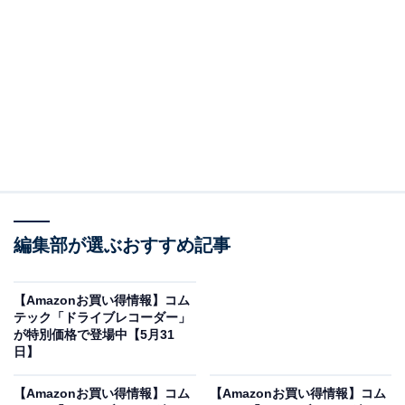
※以下のセール情報は6月1日17時45分現在のものです。
値段の変更、売り切れの場合もあります。
※本記事で紹介している商品の購入やサービスの利用により、売上の一部が
オールアバウトに還元されることがあります。
編集部が選ぶおすすめ記事
コムテックの「ドライブレコーダー」が限定価格
に！ 11％オフで登場
【Amazonお買い得情報】コム
テック「ドライブレコーダー」
が特別価格で登場中【5月31
日】
【Amazonお買い得情報】コム
【Amazonお買い得情報】コム