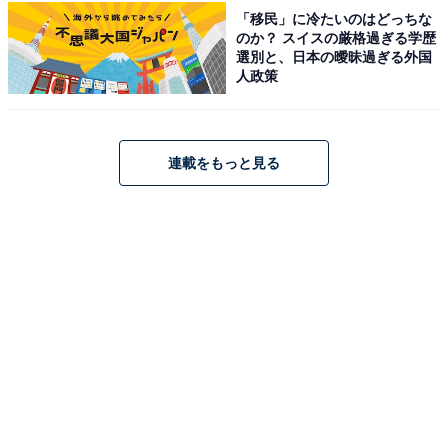
「移民」に冷たいのはどっちな
Amazonで見る
のか？ スイスの厳格過ぎる学歴
選別と、日本の曖昧過ぎる外国
人政策
コムテック「ZDR055」
連載をもっと見る
コムテック ドライブレコーダー ZDR055 STARVIS 2搭載
で夜間撮影性能向上 前後2カメラ 前後200万画素 FullHD
GPS/後続車両接近お知らせ機能/運転支援機能搭載 日本製
3年保証 常時録画 衝撃録画 駐車監視 高速起動 液晶 [出張
取付サービス対応]
Amazonで見る
コムテック「ZDR065」