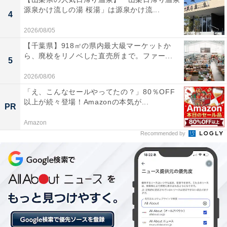
源泉かけ流しの湯 桜湯」は源泉かけ流...
4
2026/08/05
【千葉県】918㎡の県内最大級マーケットか
ら、廃校をリノベした直売所まで。ファー...
5
2026/08/06
「え、こんなセールやってたの？」80％OFF
以上が続々登場！Amazonの本気が...
PR
Amazon
Recommended by
【今日チェックしたい】コムテックの人気商品5選
コムテック「ZDR043」