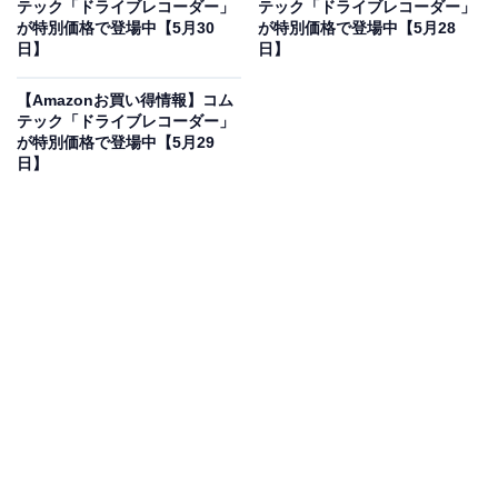
テック「ドライブレコーダー」
テック「ドライブレコーダー」
が特別価格で登場中【5月30
が特別価格で登場中【5月28
日】
日】
コムテック (Comtec) ドライブレコーダー 1カメラタイプ
【Amazonお買い得情報】コム
200万画素 Full HD GPS搭載 microSDカードメンテナン
テック「ドライブレコーダー」
スフリー対応 駐車監視機能 日本製 車用 ブラック
が特別価格で登場中【5月29
HDR002
日】
Amazonで見る
コムテックのドライブレコーダー「HDR002」は現在
11％オフの特別価格・税込2万1300円販売中です。
この商品のおすすめポイントは？
Full HD200万画素の鮮明な映像で、万が一のトラブルも
しっかり記録できる日本製ドライブレコーダーです。
GPS搭載により速度や位置情報も同時に記録。最大の特
徴は、定期的なフォーマットの手間を省ける「microSD