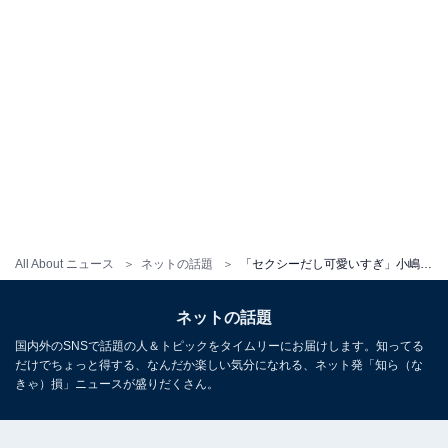
All About ニュース
ネットの話題
「セクシーだし可愛いすぎ」小嶋陽菜、下着姿で圧巻スタイルを披露！ 「憧れすぎる」「38歳とは思えない」
ネットの話題
国内外のSNSで話題の人＆トピックをタイムリーにお届けします。知ってる
だけでちょっと得する、なんだか楽しい気分になれる、ネット発「知ら（な
きゃ）損」ニュースが盛りだくさん。