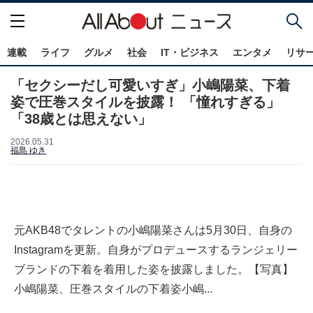
連載
ライフ
グルメ
社会
IT・ビジネス
エンタメ
リサ
「セクシーだし可愛いすぎ」小嶋陽菜、下着
姿で圧巻スタイルを披露！ 「憧れすぎる」
「38歳とは思えない」
2026.05.31
福島 ゆき
元AKB48でタレントの小嶋陽菜さんは5月30日、自身の
Instagramを更新。自身がプロデュースするランジェリー
ブランドの下着を着用した姿を披露しました。【写真】
小嶋陽菜、圧巻スタイルの下着姿小嶋...