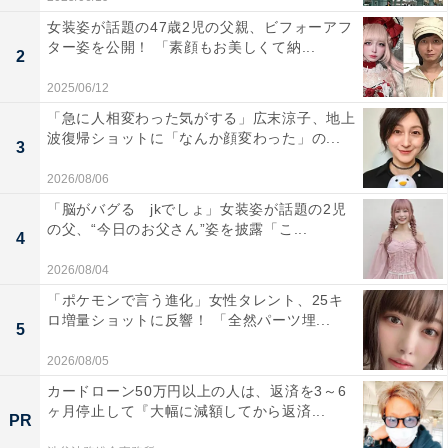
女装姿が話題の47歳2児の父親、ビフォーアフ
ター姿を公開！ 「素顔もお美しくて納...
2
2025/06/12
「急に人相変わった気がする」広末涼子、地上
波復帰ショットに「なんか顔変わった」の...
3
2026/08/06
「脳がバグる jkでしょ」女装姿が話題の2児
の父、“今日のお父さん”姿を披露「こ...
4
2026/08/04
「ポケモンで言う進化」女性タレント、25キ
ロ増量ショットに反響！ 「全然パーツ埋...
5
2026/08/05
カードローン50万円以上の人は、返済を3～6
ヶ月停止して『大幅に減額してから返済...
PR