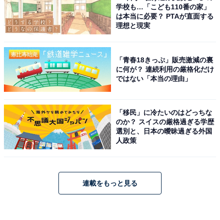
学校も…「こども110番の家」
は本当に必要？ PTAが直面する
理想と現実
「青春18きっぷ」販売激減の裏
に何が？ 連続利用の厳格化だけ
ではない「本当の理由」
「移民」に冷たいのはどっちな
のか？ スイスの厳格過ぎる学歴
選別と、日本の曖昧過ぎる外国
人政策
連載をもっと見る