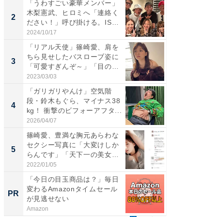
「うわすごい豪華メンバー」
「女の
木梨憲武、ヒロミへ「連絡く
介、バ
2
2
ださい！」呼び掛ける。IS
らのプレ
S...
愛...
2024/10/17
2026/08/0
「リアル天使」篠崎愛、肩を
「脚が
ちら見せしたバスローブ姿に
横川尚
3
3
「可愛すぎんぞ～」「目の表
ムキな姿
情...
刃...
2023/03/03
2026/08/0
「ガリガリやんけ」空気階
「え、
段・鈴木もぐら、マイナス38
芸人、2
4
4
kg！ 衝撃のビフォーアフタ...
エットに
2026/04/07
2026/08/0
篠崎愛、豊満な胸元あらわな
「脳がバ
セクシー写真に「大変けしか
装姿が話
5
5
らんです」「天下一の美女で
のお父さ
す...
2022/01/05
2026/08/0
「今日の目玉商品は？」毎日
四角い
変わるAmazonタイムセール
際まで
PR
PR
が見逃せない
ト掃除
Amazon
Dreame