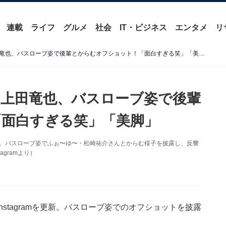
連載
ライフ
グルメ
社会
IT・ビジネス
エンタメ
リ
「普通にボコってやった」上田竜也、バスローブ姿で後輩とからむオフショット！「面白すぎる笑」「美脚」
上田竜也、バスローブ姿で後輩
面白すぎる笑」「美脚」
amを更新。バスローブ姿でふぉ〜ゆ〜・松崎祐介さんとからむ様子を披露し、反響
gramより）
Instagramを更新。バスローブ姿でのオフショットを披露