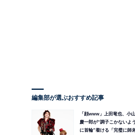
編集部が選ぶおすすめ記事
「顔www」上田竜也、小
慶一郎が“調子こかないよ
に首輪”着ける「完璧に師