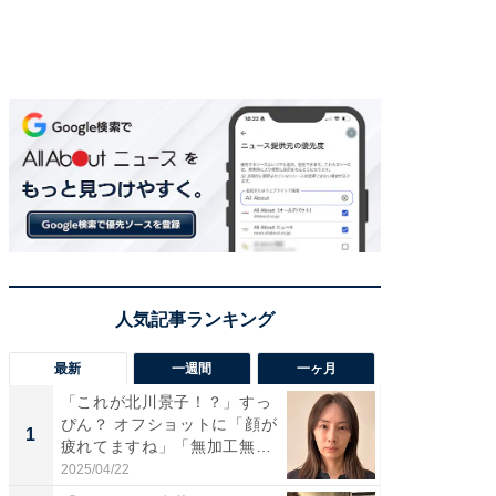
最新
一週間
一ヶ月
「これが北川景子！？」すっ
「さす
ぴん？ オフショットに「顔が
は」高
1
1
疲れてますね」「無加工無
災地を
表...
「カ...
2025/04/22
2026/08/0