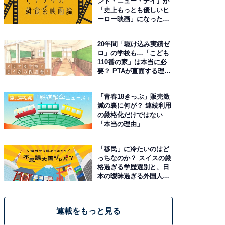
ンド・ニュー・デイ』が
「史上もっとも優しいヒ
ーロー映画」になった理
由。予習したい作品は？
20年間「駆け込み実績ゼ
ロ」の学校も…「こども
110番の家」は本当に必
要？ PTAが直面する理想
と現実
「青春18きっぷ」販売激
減の裏に何が？ 連続利用
の厳格化だけではない
「本当の理由」
「移民」に冷たいのはど
っちなのか？ スイスの厳
格過ぎる学歴選別と、日
本の曖昧過ぎる外国人政
策
連載をもっと見る