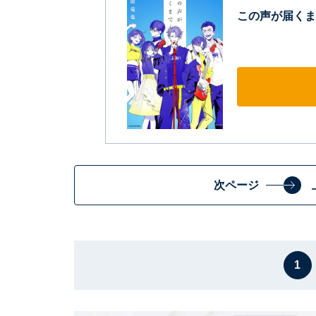
この声が届くま
次ページ
1