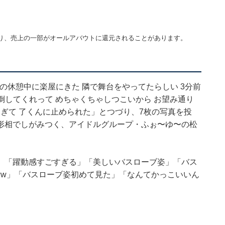
り、売上の一部がオールアバウトに還元されることがあります。
の休憩中に楽屋にきた 隣で舞台をやってたらしい 3分前
倒してくれって めちゃくちゃしつこいから お望み通り
すぎて 了くんに止められた」とつづり、7枚の写真を投
形相でしがみつく、アイドルグループ・ふぉ〜ゆ〜の松
」「躍動感すごすぎる」「美しいバスローブ姿」「バス
ww」「バスローブ姿初めて見た」「なんてかっこいいん