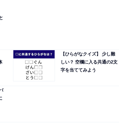
と
【ひらがなクイズ】 少し難
体
しい？ 空欄に入る共通の2文
字を当ててみよう
パ
に