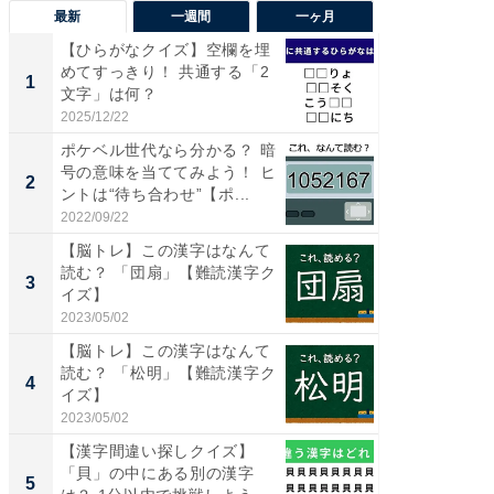
最新
一週間
一ヶ月
【ひらがなクイズ】空欄を埋
【兵庫
めてすっきり！ 共通する「2
ーメン
1
1
文字」は何？
再現した
道...
2025/12/22
2026/08/0
ポケベル世代なら分かる？ 暗
【三重
号の意味を当ててみよう！ ヒ
の直営
2
2
ントは“待ち合わせ”【ポ...
ダ大判焼
伊...
2022/09/22
2026/08/0
【脳トレ】この漢字はなんて
【千葉県
読む？ 「団扇」【難読漢字ク
級マー
3
3
イズ】
ノベし
ー...
2023/05/02
2026/08/0
【脳トレ】この漢字はなんて
「100
読む？ 「松明」【難読漢字ク
スタン
4
4
イズ】
ュックが
2023/05/02
2026/08/0
【漢字間違い探しクイズ】
立山連
「貝」の中にある別の漢字
風呂に、
5
5