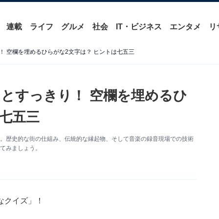
連載
ライフ
グルメ
社会
IT・ビジネス
エンタメ
リ
 空欄を埋めるひらがな2文字は？ ヒントは七五三
とすっきり！ 空欄を埋めるひ
は七五三
す。歴史的な街の仕組み、伝統的な縁起物、そして音楽の録音現場での技術
してみましょう。
なクイズ」！