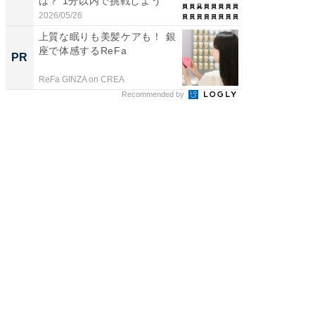
は？ 1分以内で挑戦しよう
層水風
帰...
2026/05/26
2026/08/0
上質な眠りも美髪ケアも！ 銀
全国の
座で体感するReFa
付きの
PR
PR
ReFa GINZA on CREA
COCO VIL
Recommended by