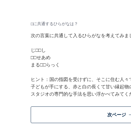
□に共通するひらがなは？
次の言葉に共通して入るひらがなを考えてみま
じ□□し
□□せあめ
まる□□らっく
ヒント：国の指図を受けずに、そこに住む人々
子どもが手にする、赤と白の長くて甘い縁起物
スタジオの専門的な手法を思い浮かべてみてく
次ページ