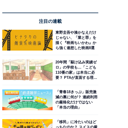
注目の連載
東野圭吾や湊かなえだけ
じゃない、「業と罪」を
描く『映画ちいかわ』か
ら強く連想した映画8選
20年間「駆け込み実績ゼ
ロ」の学校も…「こども
110番の家」は本当に必
要？ PTAが直面する理想
と現実
「青春18きっぷ」販売激
減の裏に何が？ 連続利用
の厳格化だけではない
「本当の理由」
「移民」に冷たいのはど
っちなのか？ スイスの厳