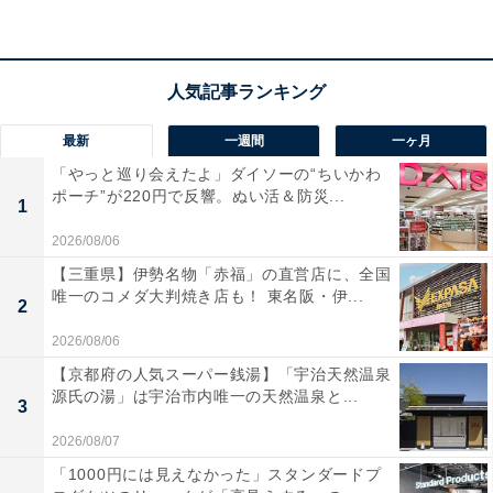
最新
一週間
一ヶ月
「やっと巡り会えたよ」ダイソーの“ちいかわ
ポーチ”が220円で反響。ぬい活＆防災...
1
2026/08/06
【三重県】伊勢名物「赤福」の直営店に、全国
唯一のコメダ大判焼き店も！ 東名阪・伊...
2
2026/08/06
【京都府の人気スーパー銭湯】「宇治天然温泉
源氏の湯」は宇治市内唯一の天然温泉と...
3
2026/08/07
「1000円には見えなかった」スタンダードプ