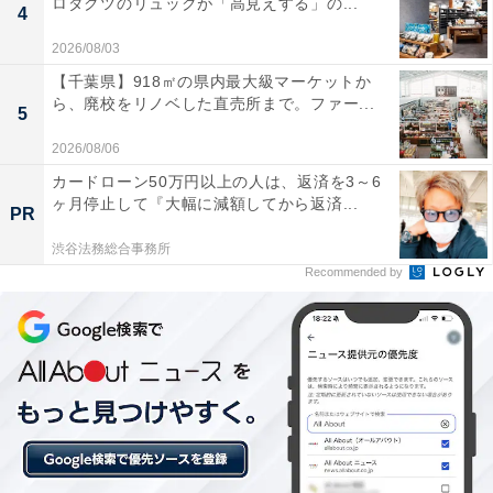
ロダクツのリュックが「高見えする」の...
4
2026/08/03
【千葉県】918㎡の県内最大級マーケットか
ら、廃校をリノベした直売所まで。ファー...
5
2026/08/06
カードローン50万円以上の人は、返済を3～6
ヶ月停止して『大幅に減額してから返済...
PR
渋谷法務総合事務所
Recommended by