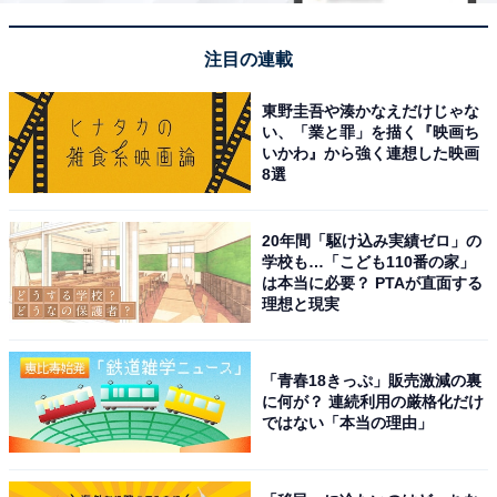
注目の連載
東野圭吾や湊かなえだけじゃな
い、「業と罪」を描く『映画ち
いかわ』から強く連想した映画
8選
20年間「駆け込み実績ゼロ」の
学校も…「こども110番の家」
は本当に必要？ PTAが直面する
理想と現実
「青春18きっぷ」販売激減の裏
に何が？ 連続利用の厳格化だけ
ではない「本当の理由」