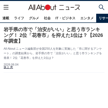
連載
ライフ
グルメ
社会
IT・ビジネス
エンタメ
リサ
岩手県の市で「治安がいい」と思う市ランキ
ング！ 2位「花巻市」を抑えた1位は？【2026
年調査】
All About ニュース編集部が全国250人を対象に実施した「市に関するアンケ
ート」の調査結果から、岩手県の市で「治安がいい」と思う市ランキングを
発表！ 2位「花巻市」を抑えた1位は？
2026.06.04
坂上 恵