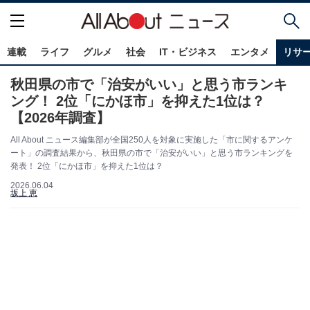
連載
ライフ
グルメ
社会
IT・ビジネス
エンタメ
リサ
秋田県の市で「治安がいい」と思う市ランキ
ング！ 2位「にかほ市」を抑えた1位は？
【2026年調査】
All About ニュース編集部が全国250人を対象に実施した「市に関するアンケ
ート」の調査結果から、秋田県の市で「治安がいい」と思う市ランキングを
発表！ 2位「にかほ市」を抑えた1位は？
2026.06.04
坂上 恵