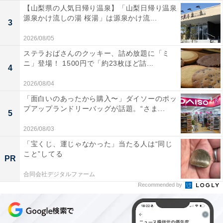
【山梨県の人気日帰り温泉】「山梨日帰り温泉
源泉かけ流しの湯 桜湯」は源泉かけ流...
3
2026/08/05
ステラおばさんのクッキー、詰め放題に「ミ
ニ」登場！ 1500円で「約23枚ほど詰...
4
2026/08/04
「面白いのあったから購入〜」ダイソーのポッ
プアップランドリーバッグが話題。“さま...
5
2026/08/03
「宝くじ、運じゃなかった」当たる人は“同じ
こと”してる
PR
合同会社デジタルファーム
Recommended by