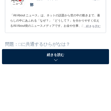
部
「All About ニュース」は、ネットの話題から世の中の動きまで、暮
らしの中にあふれる「なぜ？」「どうして？」を分かりやすく伝え
るAll About発のニュースメディアです。お金や仕事、恋愛、ITに関
...続きを読む
する疑問に対して専門家が分かりやすく回答するほか、エンタメ情
報やSNSで話題のトピックスを紹介しています。
問題：□に共通するひらがなは？
続きを読む