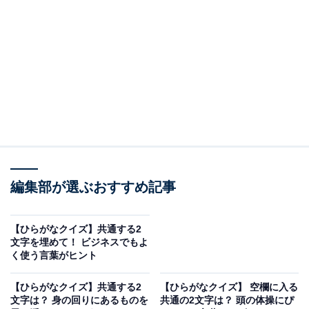
□に共通するひらがなは？
次の言葉に共通して入るひらがなを考えてみましょう。
□□う
□□く
ご□□う
編集部が選ぶおすすめ記事
ヒント：何万年もかけて砂や泥が積み上がったしま模
【ひらがなクイズ】共通する2
様。現状に不満を持たないあり方。そして、特別な日に
文字を埋めて！ ビジネスでもよ
く使う言葉がヒント
もてなされるぜいたくな食べ物を思い浮かべてみてくだ
さい。
【ひらがなクイズ】共通する2
【ひらがなクイズ】 空欄に入る
文字は？ 身の回りにあるものを
共通の2文字は？ 頭の体操にぴ