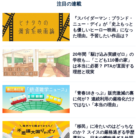
注目の連載
『スパイダーマン：ブランド・
ニュー・デイ』が「史上もっと
も優しいヒーロー映画」になっ
た理由。予習したい作品は？
20年間「駆け込み実績ゼロ」の
学校も…「こども110番の家」
は本当に必要？ PTAが直面する
理想と現実
「青春18きっぷ」販売激減の裏
に何が？ 連続利用の厳格化だけ
ではない「本当の理由」
「移民」に冷たいのはどっちな
のか？ スイスの厳格過ぎる学歴
選別と、日本の曖昧過ぎる外国