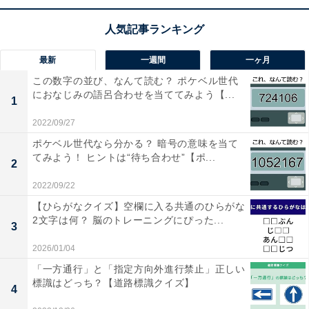
【ひらがなクイズ】空欄の3文字は何でしょう？
テンポよく解いてみよう
最新
一週間
一ヶ月
この数字の並び、なんて読む？ ポケベル世代
におなじみの語呂合わせを当ててみよう【...
1
2022/09/27
ポケベル世代なら分かる？ 暗号の意味を当て
1
2
てみよう！ ヒントは“待ち合わせ”【ポ...
2
2022/09/22
【ひらがなクイズ】空欄に入る共通のひらがな
2文字は何？ 脳のトレーニングにぴった...
3
2026/01/04
「一方通行」と「指定方向外進行禁止」正しい
標識はどっち？【道路標識クイズ】
4