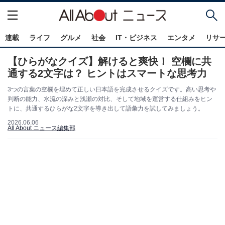
連載
ライフ
グルメ
社会
IT・ビジネス
エンタメ
リサ
【ひらがなクイズ】解けると爽快！ 空欄に共
通する2文字は？ ヒントはスマートな思考力
3つの言葉の空欄を埋めて正しい日本語を完成させるクイズです。高い思考や
判断の能力、水流の深みと浅瀬の対比、そして地域を運営する仕組みをヒン
トに、共通するひらがな2文字を導き出して語彙力を試してみましょう。
2026.06.06
All About ニュース編集部