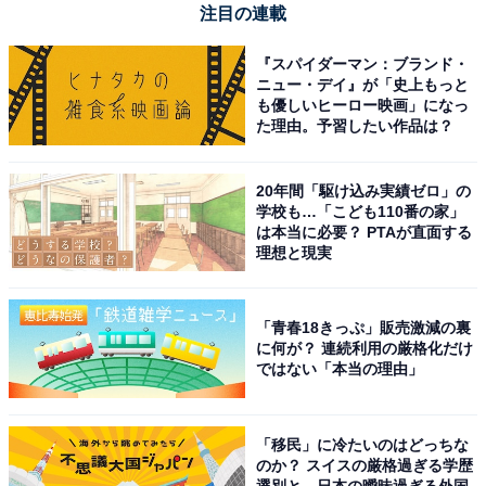
注目の連載
『スパイダーマン：ブランド・
ニュー・デイ』が「史上もっと
も優しいヒーロー映画」になっ
た理由。予習したい作品は？
20年間「駆け込み実績ゼロ」の
学校も…「こども110番の家」
は本当に必要？ PTAが直面する
理想と現実
「青春18きっぷ」販売激減の裏
に何が？ 連続利用の厳格化だけ
ではない「本当の理由」
「移民」に冷たいのはどっちな
のか？ スイスの厳格過ぎる学歴
選別と、日本の曖昧過ぎる外国