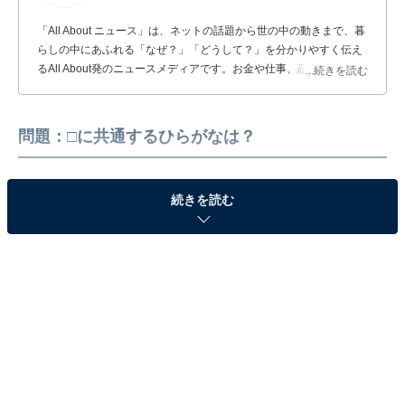
「All About ニュース」は、ネットの話題から世の中の動きまで、暮
らしの中にあふれる「なぜ？」「どうして？」を分かりやすく伝え
るAll About発のニュースメディアです。お金や仕事、恋愛、ITに関
...続きを読む
する疑問に対して専門家が分かりやすく回答するほか、エンタメ情
報やSNSで話題のトピックスを紹介しています。
問題：□に共通するひらがなは？
続きを読む