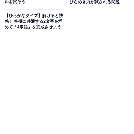
ルを試そう
ひらめき力が試される問題
【ひらがなクイズ】解けると快
感！ 空欄に共通する2文字を埋
めて「4単語」を完成させよう
こちらもおすすめ
【ひらがなクイズ】空欄に共通して入るのは
何？ 言葉あてクイズに挑戦しよう