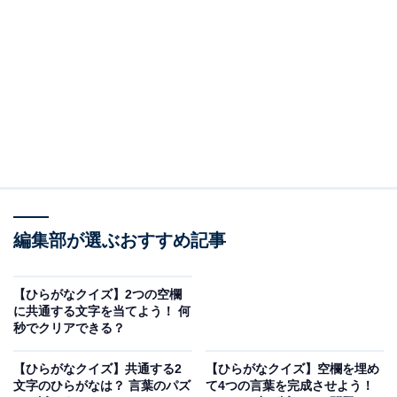
□に共通するひらがなは？
次の言葉に共通して入るひらがなを考えてみましょう。
□□い
ふ□□
じ□□いふ
編集部が選ぶおすすめ記事
ヒント：物事を考えて判断する能力。川の深いところと
浅いところ。そして、地域の人々が独立して運営する仕
【ひらがなクイズ】2つの空欄
組みを思い浮かべてみてください。
に共通する文字を当てよう！ 何
秒でクリアできる？
【ひらがなクイズ】共通する2
【ひらがなクイズ】空欄を埋め
次ページ
正解を見る
文字のひらがなは？ 言葉のパズ
て4つの言葉を完成させよう！