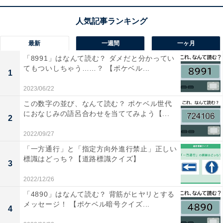
最新
一週間
一ヶ月
「8991」はなんて読む？ ダメだと分かってい
てもついしちゃう……？ 【ポケベル...
1
1
2
2023/06/22
この数字の並び、なんて読む？ ポケベル世代
におなじみの語呂合わせを当ててみよう【...
2
2022/09/27
「一方通行」と「指定方向外進行禁止」正しい
標識はどっち？【道路標識クイズ】
3
2022/12/26
「4890」はなんて読む？ 背筋がヒヤリとする
メッセージ！ 【ポケベル暗号クイズ...
4