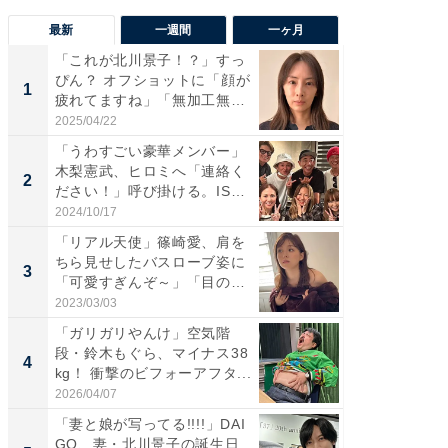
最新
一週間
一ヶ月
「これが北川景子！？」すっ
「さす
ぴん？ オフショットに「顔が
は」高
1
1
疲れてますね」「無加工無
災地を
表...
「カ...
2025/04/22
2026/08/0
「うわすごい豪華メンバー」
「女の
木梨憲武、ヒロミへ「連絡く
介、バ
2
2
ださい！」呼び掛ける。IS
らのプレ
S...
愛...
2024/10/17
2026/08/0
「リアル天使」篠崎愛、肩を
「脚が
ちら見せしたバスローブ姿に
横川尚
3
3
「可愛すぎんぞ～」「目の表
ムキな姿
情...
刃...
2023/03/03
2026/08/0
「ガリガリやんけ」空気階
「え、
段・鈴木もぐら、マイナス38
芸人、2
4
4
kg！ 衝撃のビフォーアフタ...
エットに
2026/04/07
2026/08/0
「妻と娘が写ってる!!!!」DAI
「脳がバ
GO、妻・北川景子の誕生日
装姿が話