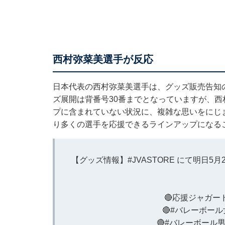
西村弥菜美選手が反応
日本代表の西村弥菜美選手は、グッズ販売告知
ズ展開は背番号30番までとなっていますが、西
プに含まれていない状況に、複雑な思いをにじ
り多くの選手を応援できるラインアップになる
【グッズ情報】
#JVASTORE
にて明日5月
🔴応援ジャガ
🔴
#バレーボール
🔴
#バレーボール