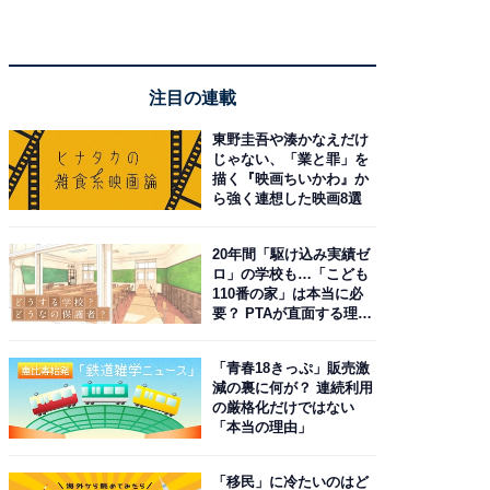
注目の連載
東野圭吾や湊かなえだけ
じゃない、「業と罪」を
描く『映画ちいかわ』か
ら強く連想した映画8選
20年間「駆け込み実績ゼ
ロ」の学校も…「こども
110番の家」は本当に必
要？ PTAが直面する理想
と現実
「青春18きっぷ」販売激
減の裏に何が？ 連続利用
の厳格化だけではない
「本当の理由」
「移民」に冷たいのはど