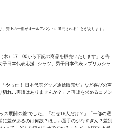
り、売上の一部がオールアバウトに還元されることがあります。
8日（木）17：00から下記の商品を販売いたします」と告
女子日本代表応援Tシャツ、男子日本代表レプリカシャ
」「やった！ 日本代表グッズ通信販売だ」など喜びの声
り切れ…再販はありませんか？」と再販を求めるコメン
ッズ展開の差”でした。「なぜ18人だけ？」「一部の選
開に差があるのは何故？ほしい選手の少なすぎん？差別
ないって…どんな嫌がらせですか？」など、困惑や不満