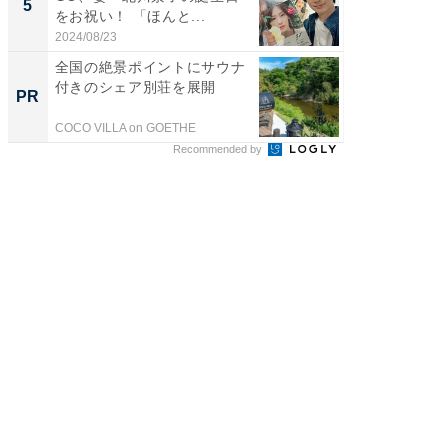
5
5
をお祝い！ 「ほんと...
のお父さ
2024/08/23
2026/08/0
全国の絶景ポイントにサウナ
【大人
付きのシェア別荘を展開
で快適
PR
PR
COCO VILLA on GOETHE
アイリス
Recommended by