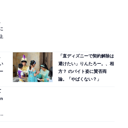
、
に
上
、
「直ディズニーで契約解除は
い
避けたい」りんたろー。、相
ー
方？ のバイト姿に賛否両
論。「やばくない？」
て
n
新