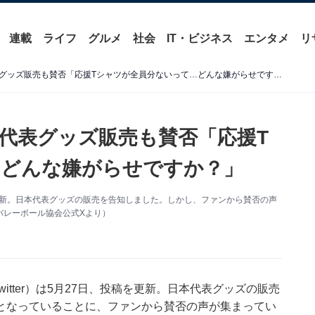
連載
ライフ
グルメ
社会
IT・ビジネス
エンタメ
リ
「差別なん？」バレー日本代表グッズ販売も賛否「応援Tシャツが全員分ないって…どんな嫌がらせですか？」
代表グッズ販売も賛否「応援T
…どんな嫌がらせですか？」
更新。日本代表グッズの販売を告知しました。しかし、ファンから賛否の声
バレーボール協会公式Xより）
tter）は5月27日、投稿を更新。日本代表グッズの販売
となっていることに、ファンから賛否の声が集まってい