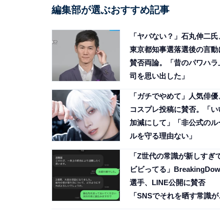
編集部が選ぶおすすめ記事
「ヤバない？」石丸伸二氏
東京都知事選落選後の言動
賛否両論。「昔のパワハラ
司を思い出した」
「ガチでやめて」人気俳優
コスプレ投稿に賛否。「い
加減にして」「非公式のル
ルを守る理由ない」
「Z世代の常識が新しすぎ
ビビってる」BreakingDow
選手、LINE公開に賛否
「SNSでそれを晒す常識が
しすぎてビビってる」