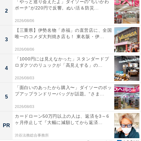
「やっと巡り会えたよ」ダイソーの“ちいかわ
ポーチ”が220円で反響。ぬい活＆防災...
2
2026/08/06
【三重県】伊勢名物「赤福」の直営店に、全国
唯一のコメダ大判焼き店も！ 東名阪・伊...
3
2026/08/06
「1000円には見えなかった」スタンダードプ
ロダクツのリュックが「高見えする」の...
4
2026/08/03
「面白いのあったから購入〜」ダイソーのポッ
プアップランドリーバッグが話題。“さま...
5
2026/08/03
カードローン50万円以上の人は、返済を3～6
ヶ月停止して『大幅に減額してから返済...
PR
渋谷法務総合事務所