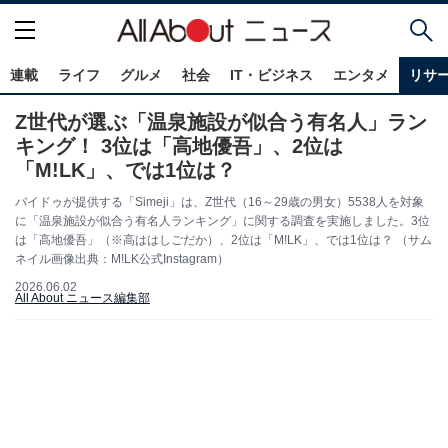
連載
ライフ
グルメ
社会
IT・ビジネス
エンタメ
リサ
Z世代が選ぶ「温泉施設が似合う有名人」ラン
キング！ 3位は「高地優吾」、2位は
「M!LK」、では1位は？
バイドゥが提供する「Simeji」は、Z世代（16～29歳の男女）5538人を対象
に「温泉施設が似合う有名人ランキング」に関する調査を実施しました。3位
は「高地優吾」（※高ははしごだか）、2位は「M!LK」、では1位は？ （サム
ネイル画像出典：M!LK公式Instagram）
2026.06.02
All About ニュース編集部