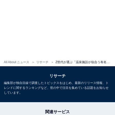
All About ニュース
リサーチ
Z世代が選ぶ「温泉施設が似合う有名人」ランキング！ 3位は「高地優吾」、2位は「M!LK」、では1位は？
リサーチ
編集部が独自目線で調査したトピックスをはじめ、最新のリリース情報、ト
レンドに関するランキングなど、世の中で注目を集めている話題をお知らせ
しています。
関連サービス