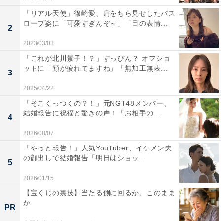
「リアル天使」篠崎愛、肩をちら見せしたバス
ローブ姿に「可愛すぎんぞ～」「目の表情...
2
2023/03/03
「これが北川景子！？」すっぴん？ オフショ
ットに「顔が疲れてますね」「無加工無表...
3
2025/04/22
「そこくっつくの？！」元NGT48メンバー、
結婚報告に祝福と驚きの声！「お相手の...
4
2026/08/07
「やっと報告！」人気YouTuber、イケメン夫
の顔出しで結婚報告「明日はショッ...
5
2026/01/15
【宝くじの裏技】当たる側に回るか、このまま
か
PR