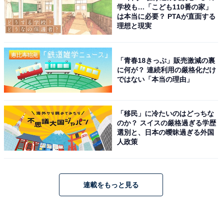
学校も…「こども110番の家」
は本当に必要？ PTAが直面する
理想と現実
「青春18きっぷ」販売激減の裏
に何が？ 連続利用の厳格化だけ
ではない「本当の理由」
「移民」に冷たいのはどっちな
のか？ スイスの厳格過ぎる学歴
選別と、日本の曖昧過ぎる外国
人政策
連載をもっと見る