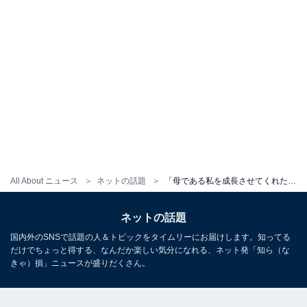
All About ニュース
ネットの話題
「母である私を成長させてくれた」おかもとまり、離婚してよかった理由を告白「踏ん張ってきた人の言葉」
ネットの話題
国内外のSNSで話題の人＆トピックをタイムリーにお届けします。知ってる
だけでちょっと得する、なんだか楽しい気分になれる、ネット発「知ら（な
きゃ）損」ニュースが盛りだくさん。