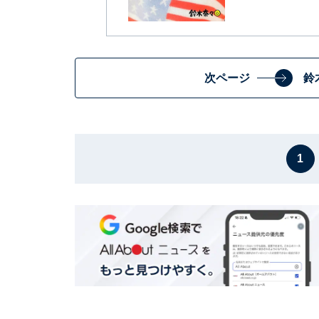
次ページ
鈴
1