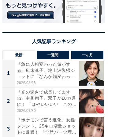
最新
一週間
一ヶ月
「急に人相変わった気がす
「さす
る」広末涼子、地上波復帰シ
は」高
1
1
ョットに「なんか顔変わっ
災地を
た」の...
「カ...
2026/08/06
2026/08/0
「光の速さで成長してます
「女の
ね」中川翔子、双子が10カ月
介、バ
2
2
に！ 「はやいいいい この
らのプレ
前...
愛...
2026/07/30
2026/08/0
「ポケモンで言う進化」女性
「好感
タレント、25キロ増量ショッ
や、“マ
3
3
トに反響！ 「全然パーツ埋...
画変更