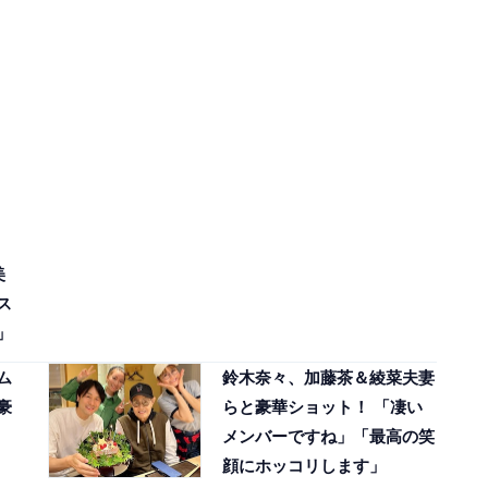
美
ス
」
ム
鈴木奈々、加藤茶＆綾菜夫妻
豪
らと豪華ショット！ 「凄い
メンバーですね」「最高の笑
顔にホッコリします」