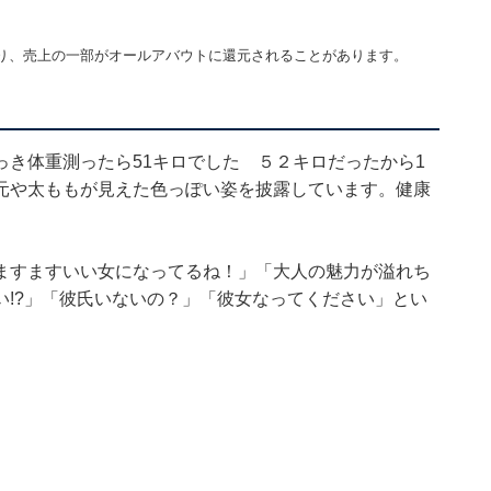
り、売上の一部がオールアバウトに還元されることがあります。
き体重測ったら51キロでした ５２キロだったから1
元や太ももが見えた色っぽい姿を披露しています。健康
ますますいい女になってるね！」「大人の魅力が溢れち
!?」「彼氏いないの？」「彼女なってください」とい