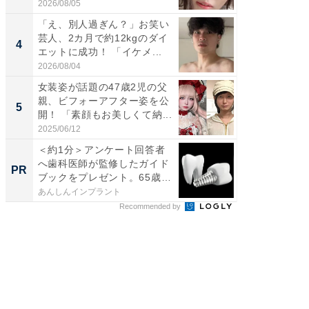
財...
2026/08/05
2026/07/3
「え、別人過ぎん？」お笑い
「脚が
芸人、2カ月で約12kgのダイ
横川尚
4
4
エットに成功！ 「イケメ...
ムキな姿
刃...
2026/08/04
2026/08/0
女装姿が話題の47歳2児の父
「2人と
親、ビフォーアフター姿を公
團十郎
5
5
開！ 「素顔もお美しくて納...
「後ろ
「...
2025/06/12
2026/08/0
＜約1分＞アンケート回答者
全国の
へ歯科医師が監修したガイド
付きの
PR
PR
ブックをプレゼント。65歳
以...
あんしんインプラント
COCO VIL
Recommended by