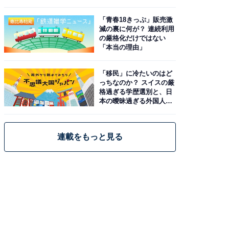
と現実
「青春18きっぷ」販売激
減の裏に何が？ 連続利用
の厳格化だけではない
「本当の理由」
「移民」に冷たいのはど
っちなのか？ スイスの厳
格過ぎる学歴選別と、日
本の曖昧過ぎる外国人政
策
連載をもっと見る