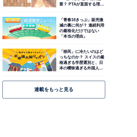
要？ PTAが直面する理想
と現実
「青春18きっぷ」販売激
減の裏に何が？ 連続利用
の厳格化だけではない
「本当の理由」
「移民」に冷たいのはど
っちなのか？ スイスの厳
格過ぎる学歴選別と、日
本の曖昧過ぎる外国人政
策
連載をもっと見る