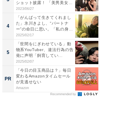
ショット披露！ 「美男美女」
ムキな姿
「...
刃...
2023/06/27
2026/08/0
「がんばって生きてくれまし
「え、
た」氷川きよし、“パートナ
芸人、2
4
4
ー”の命日に思い。「私の身
エットに
体...
2025/02/17
2026/08/0
「世間をにぎわせている」動
「脳がバ
物系YouTuber、違法行為の告
装姿が話
5
5
発に声明「飼育してい...
のお父さ
2025/02/07
2026/08/0
「今日の目玉商品は？」毎日
GOETH
変わるAmazonタイムセール
を組み
PR
PR
が見逃せない
Amazon
FINCHI o
Recommended by