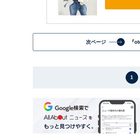
次ページ
『o
1