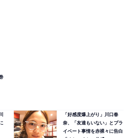
巻
川
「好感度爆上がり」川口春
に
奈、「友達もいない」とプラ
イベート事情を赤裸々に告白