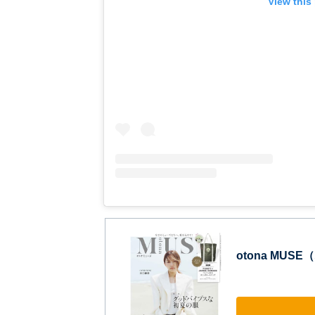
View this
otona MUS