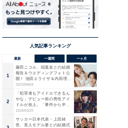
最新
一週間
一ヶ月
藤田ニコル、稲葉友との結婚
「さす
報告＆ウエディングフォト公
は」高
1
1
開！ 池田エライザ＆内田理
災地を
央...
「カ...
2023/08/04
2026/08/0
「犯罪者もアイドルできるん
「女の
やな」デビュー前の男性アイ
介、バ
2
2
ドルが炎上。「事件から半年
らのプレ
も...
愛...
2026/03/25
2026/08/0
サッカー日本代表・上田綺
「脚が
世、美人モデル妻との結婚式
横川尚
3
3