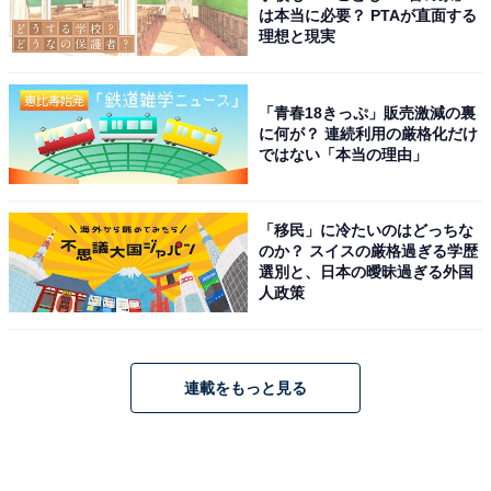
は本当に必要？ PTAが直面する
理想と現実
「青春18きっぷ」販売激減の裏
に何が？ 連続利用の厳格化だけ
ではない「本当の理由」
「移民」に冷たいのはどっちな
のか？ スイスの厳格過ぎる学歴
選別と、日本の曖昧過ぎる外国
人政策
連載をもっと見る