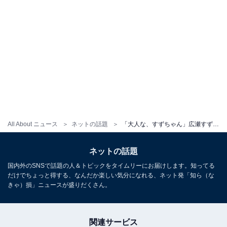
All About ニュース
ネットの話題
「大人な、すずちゃん」広瀬すず、美しいヴィトンコーデに反響！ 「よく見たら服もめっちゃ可愛いな」
ネットの話題
国内外のSNSで話題の人＆トピックをタイムリーにお届けします。知ってる
だけでちょっと得する、なんだか楽しい気分になれる、ネット発「知ら（な
きゃ）損」ニュースが盛りだくさん。
関連サービス