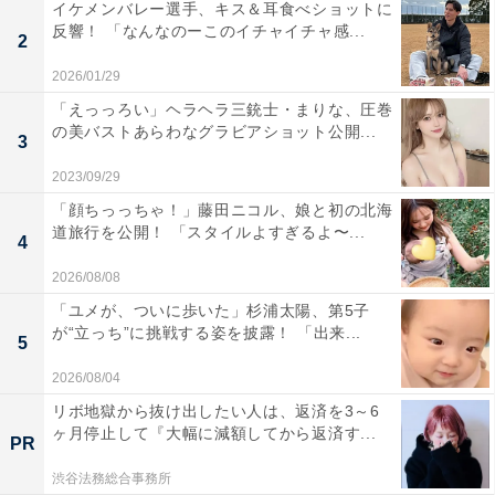
イケメンバレー選手、キス＆耳食べショットに
反響！ 「なんなのーこのイチャイチャ感...
2
2026/01/29
「えっっろい」ヘラヘラ三銃士・まりな、圧巻
の美バストあらわなグラビアショット公開...
3
2023/09/29
「顔ちっっちゃ！」藤田ニコル、娘と初の北海
道旅行を公開！ 「スタイルよすぎるよ〜...
4
2026/08/08
「ユメが、ついに歩いた」杉浦太陽、第5子
が“立っち”に挑戦する姿を披露！ 「出来...
5
2026/08/04
リボ地獄から抜け出したい人は、返済を3～6
ヶ月停止して『大幅に減額してから返済す...
PR
渋谷法務総合事務所