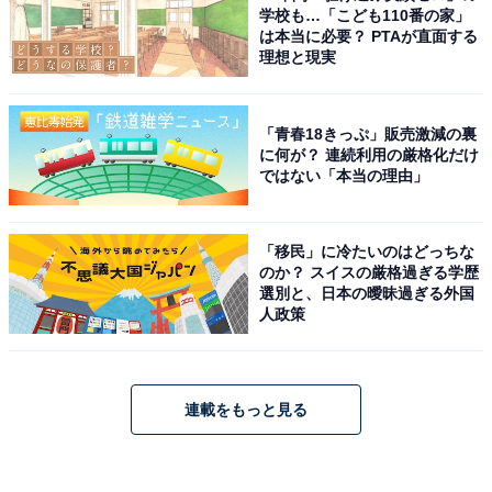
学校も…「こども110番の家」
は本当に必要？ PTAが直面する
理想と現実
「青春18きっぷ」販売激減の裏
に何が？ 連続利用の厳格化だけ
ではない「本当の理由」
「移民」に冷たいのはどっちな
のか？ スイスの厳格過ぎる学歴
選別と、日本の曖昧過ぎる外国
人政策
連載をもっと見る