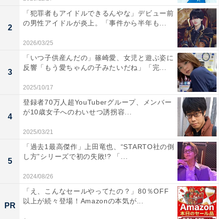
「犯罪者もアイドルできるんやな」デビュー前
の男性アイドルが炎上。「事件から半年も...
2
2026/03/25
「いつ子供産んだの」篠崎愛、女児と遊ぶ姿に
反響「もう愛ちゃんの子みたいだね」「完...
3
2025/10/17
登録者70万人超YouTuberグループ、メンバー
が10歳女子へのわいせつ誘拐容...
4
2025/03/21
「過去1最高傑作」上田竜也、“STARTO社の倒
し方”シリーズで初の失敗!? 「...
5
2024/08/26
「え、こんなセールやってたの？」80％OFF
以上が続々登場！Amazonの本気が...
PR