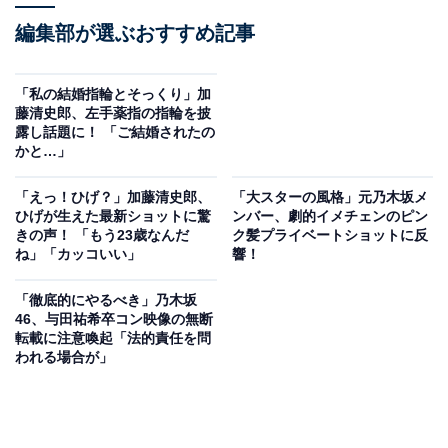
編集部が選ぶおすすめ記事
「私の結婚指輪とそっくり」加
藤清史郎、左手薬指の指輪を披
露し話題に！ 「ご結婚されたの
かと…」
「えっ！ひげ？」加藤清史郎、
「大スターの風格」元乃木坂メ
ひげが生えた最新ショットに驚
ンバー、劇的イメチェンのピン
きの声！ 「もう23歳なんだ
ク髪プライベートショットに反
ね」「カッコいい」
響！
「徹底的にやるべき」乃木坂
46、与田祐希卒コン映像の無断
転載に注意喚起「法的責任を問
われる場合が」