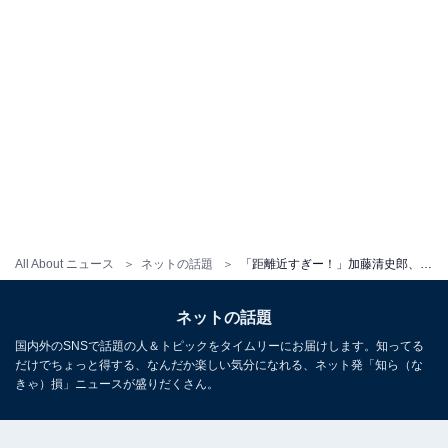
All About ニュース
ネットの話題
「距離近すぎー！」加藤清史郎、「ファン泣かせなイチャイチャ」ショットに反響！ 「デートみたい」
ネットの話題
国内外のSNSで話題の人＆トピックをタイムリーにお届けします。知ってる
だけでちょっと得する、なんだか楽しい気分になれる、ネット発「知ら（な
きゃ）損」ニュースが盛りだくさん。