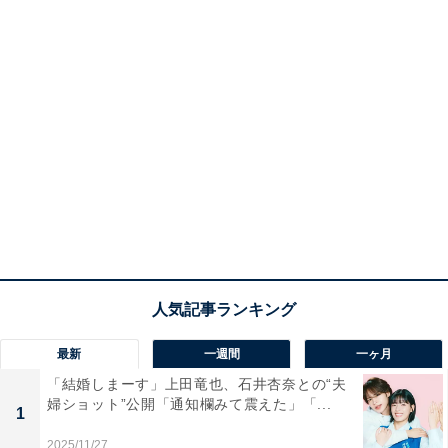
最新
一週間
一ヶ月
「結婚しまーす」上田竜也、石井杏奈との“夫
婦ショット”公開「通知欄みて震えた」「...
1
2025/11/27