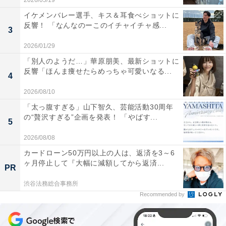
2026/05/19
イケメンバレー選手、キス＆耳食べショットに
反響！ 「なんなのーこのイチャイチャ感...
3
2026/01/29
「別人のようだ…」華原朋美、最新ショットに
反響「ほんま痩せたらめっちゃ可愛いなる...
4
2026/08/10
「太っ腹すぎる」山下智久、芸能活動30周年
の“贅沢すぎる”企画を発表！ 「やばす...
5
2026/08/08
カードローン50万円以上の人は、返済を3～6
ヶ月停止して『大幅に減額してから返済...
PR
渋谷法務総合事務所
Recommended by