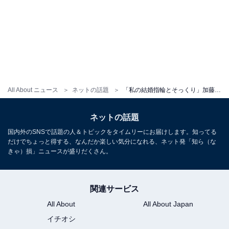
All About ニュース
ネットの話題
「私の結婚指輪とそっくり」加藤清史郎、左手薬指の指輪を披露し話題に！ 「ご結婚されたのかと…」
ネットの話題
国内外のSNSで話題の人＆トピックをタイムリーにお届けします。知ってる
だけでちょっと得する、なんだか楽しい気分になれる、ネット発「知ら（な
きゃ）損」ニュースが盛りだくさん。
関連サービス
All About
All About Japan
イチオシ