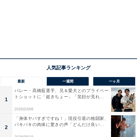
最新
一週間
一ヶ月
バレー・髙橋藍選手、兄＆愛犬とのプライベー
トショットに「超きちょー」「笑顔が見れ...
1
2026/03/08
「身体ヤバすぎですね！」現役引退の格闘家、
バキバキの肉体に驚きの声「どんだけ良い...
2