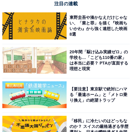
注目の連載
ーカーからどれくらい音が出ているかが視覚的にわ
かるので、サラウンドの調整がとてもやりやすくな
東野圭吾や湊かなえだけじゃな
りました
い、「業と罪」を描く『映画ち
いかわ』から強く連想した映画
8選
サウンドバーからのステップアップで「本物のホームシ
20年間「駆け込み実績ゼロ」の
アター」を構築したい方はもちろん、映画の臨場感を極
学校も…「こども110番の家」
限まで高めたい映画ファン、お気に入りのスピーカーを
は本当に必要？ PTAが直面する
理想と現実
マルチチャンネルで贅沢に鳴らしきりたいオーディオビ
ジュアルファンに、今最もおすすめしたい王道の1台で
す。
【要注意】東京駅で絶対にハマ
る「最遠ホーム」と「メトロ乗
あわせて読みたい
り換え」の絶望トラップ
【Amazonお買い得情報】マキタ「草刈機」
が特別価格で登場中【5月27日】
「移民」に冷たいのはどっちな
のか？ スイスの厳格過ぎる学歴
選別と、日本の曖昧過ぎる外国