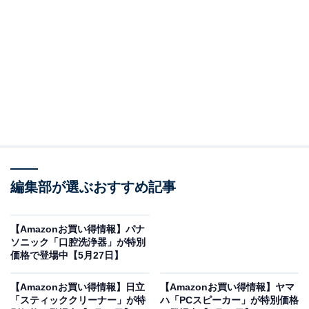
※以下のセール情報は5月28日17時45分現在のもので
す。値段の変更、売り切れの場合もあります。
※本記事で紹介している商品の購入やサービスの利用により、売上の一部が
オールアバウトに還元されることがあります。
DENONの「AVレシーバー」が限定価格に！ 10％
オフで登場
編集部が選ぶおすすめ記事
【Amazonお買い得情報】パナ
ソニック「口腔洗浄器」が特別
価格で登場中【5月27日】
【Amazonお買い得情報】日立
【Amazonお買い得情報】ヤマ
「スティッククリーナー」が特
ハ「PCスピーカー」が特別価格