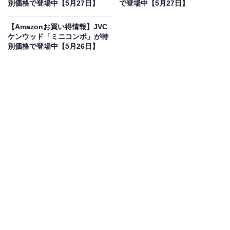
別価格で登場中【5月27日】
で登場中【5月27日】
【Denon】デノン AVC-X2850H 7.2ch AVサラウンドアン
プ 8K Ultra HD、HDR10+、 eARC対応/ブラック
【Amazonお買い得情報】JVC
AVCX2850HK
ケンウッド「ミニコンポ」が特
Amazonで見る
別価格で登場中【5月26日】
DENONのAVレシーバー「AVC-X2850H」は現在10％オ
フの特別価格・税込10万7685円販売中です。
この商品のおすすめポイントは？
自宅を最高峰の映画館・ライブ会場へと変貌させる、
DENONの本格派7.2ch AVサラウンドアンプ「AVC-
X2850H」
です。数々の賞を受賞した大ベストセラー機
の技術を継承し、さらなる高音質化を遂げて登場したミ
ドルクラスの大本命モデルです。
最大の特徴は、実用最大出力185Wを誇る「7chのディス