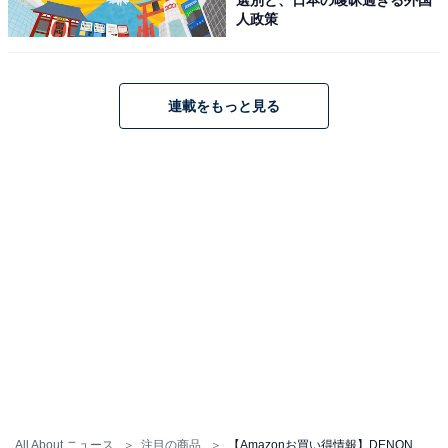
人政策
連載をもっと見る
【今日チェックしたい】DENONの人気商品5選
DENON「PMA-600NE」
All About ニュース
注目の商品
【Amazonお買い得情報】DENON「AVレシーバー」が特別価格で登場中【5月28日】