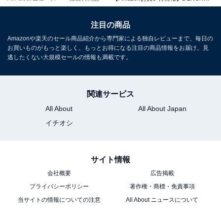
注目の商品
デノン Denon PMA-600NE Blurtooth & デジタル入力搭
Amazonや楽天のセール商品紹介から専門家による独自レビューまで、毎日の
載 プリメインアンプ プレミアムシルバー PMA-600NESP
お買いものがもっと楽しく、もっとお得になる注目の商品情報をお届け。見
Amazonで見る
逃したくない大規模セールの情報も満載です。
関連サービス
DENON「RCD-M41」
All About
All About Japan
イチオシ
サイト情報
デノン Denon RCD-M41 ワイドFM AM/FMラジオチュー
ナー ディスクリートアンプ搭載 Bluetooth®対応 CDレシ
会社概要
広告掲載
ーバー ブラック RCD-M41K
プライバシーポリシー
著作権・商標・免責事項
Amazonで見る
当サイトの情報についての注意
All About ニュースについて