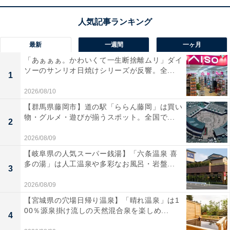
クリート・パワーアンプ」を搭載している点。映画館と
同じ立体音響フォーマット
「Dolby Atmos」や
「DTS:X」に完全対応
し、頭上を含めた3次元の圧倒的
最新
一週間
一ヶ月
な音の包囲感を自宅でリアルに再現できます。さらに今
「あぁぁぁ。かわいくて一生断捨離ムリ」ダイ
作からは、デジタル信号の歪みを極限まで抑える
ソーのサンリオ日焼けシリーズが反響。全...
1
「HDMI入力用ジッターリダクション」が新搭載され、
2026/08/10
音の透明感と実在感が劇的に向上。
3系統の8K/60Hz・
【群馬県藤岡市】道の駅「ららん藤岡」は買い
4K/120Hz対応HDMI端子
や、独自のワイヤレスオーディ
物・グルメ・遊びが揃うスポット。全国で...
2
オ「HEOS」も備え、最新ゲーム機から各種音楽サブス
2026/08/09
クまで、現代のエンタメを高音質で遊び尽くせる至高の
【岐阜県の人気スーパー銭湯】「六条温泉 喜
AVアンプです！
多の湯」は人工温泉や多彩なお風呂・岩盤...
3
デノン「AVC-X2850H」の口コミは？
2026/08/09
【宮城県の穴場日帰り温泉】「晴れ温泉」は1
デノン「AVC-X2850H」には以下のような口コミが寄せ
00％源泉掛け流しの天然混合泉を楽しめ...
4
られています。