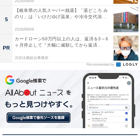
2026/08/09
【岐阜県の人気スーパー銭湯】「湯どころ み
前モデルから買い替えましたが、音の解像度と静寂
のり」は「いけだゆげ温泉」や冷冷交代浴...
5
感のレベルが一段上がった印象です。映画の重低音
の迫力はもちろん、2chの音楽を聴いたときのピュ
2026/08/09
アオーディオさながらの綺麗な音作りに感動してい
カードローン50万円以上の人は、返済を3～6
ヶ月停止して『大幅に減額してから返済...
ます
PR
渋谷法務総合事務所
Recommended by
PS5と4K液晶テレビに接続して使用しています。
4K/120Hzにしっかり対応しているので遅延や画質
劣化が一切なく、音の方向（定位）が完璧にわかる
のでゲームの世界への没入感が凄まじいです
新しく搭載された「チャンネル・レベル・モニタリ
ング機能」が面白いです。テレビ画面で今どのスピ