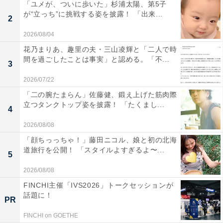
「ユメが、ついに歩いた」杉浦太陽、第5子
が“立っち”に挑戦する姿を披露！ 「出来...
2
2026/08/04
花乃まりあ、趣里の夫・三山凌輝と「二人で時
間を過ごしたことは事実」と認める。「不...
3
2026/07/22
「二の腕たまらん」佐藤健、鍛え上げた筋肉際
立つタンクトップ姿を披露！ 「たくまし...
4
2026/08/08
「顔ちっっちゃ！」藤田ニコル、娘と初の北海
道旅行を公開！ 「スタイルよすぎるよ〜...
5
2026/08/08
FINCHI主催「IVS2026」トークセッションが
話題に！
PR
FINCHI on GOETHE