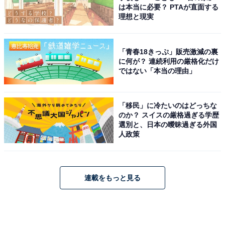
は本当に必要？ PTAが直面する
理想と現実
「青春18きっぷ」販売激減の裏
に何が？ 連続利用の厳格化だけ
ではない「本当の理由」
「移民」に冷たいのはどっちな
のか？ スイスの厳格過ぎる学歴
選別と、日本の曖昧過ぎる外国
人政策
連載をもっと見る