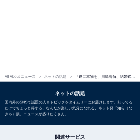
All About ニュース
ネットの話題
「遂に本物を」川島海荷、結婚式ショット公開！ 純白のドレス姿「緊張が伝わってきます」「美しすぎる」
ネットの話題
国内外のSNSで話題の人＆トピックをタイムリーにお届けします。知ってる
だけでちょっと得する、なんだか楽しい気分になれる、ネット発「知ら（な
きゃ）損」ニュースが盛りだくさん。
関連サービス