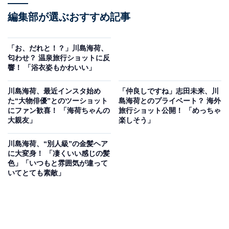
編集部が選ぶおすすめ記事
「お、だれと！？」川島海荷、
匂わせ？ 温泉旅行ショットに反
響！ 「浴衣姿もかわいい」
川島海荷、最近インスタ始め
「仲良しですね」志田未来、川
た“大物俳優”とのツーショット
島海荷とのプライベート？ 海外
にファン歓喜！ 「海荷ちゃんの
旅行ショット公開！ 「めっちゃ
大親友」
楽しそう」
川島海荷、“別人級”の金髪ヘア
に大変身！ 「凄くいい感じの髪
色」「いつもと雰囲気が違って
いてとても素敵」