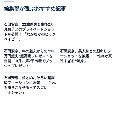
編集部が選ぶおすすめ記事
石田安奈、22歳差夫＆生後2カ
月息子とのプライベートショッ
トを公開！ 「なかなかのビック
ベイビー」
石田安奈、年の差夫からの“200
石田安奈、美人妹との顔出しツ
万円超え”超高級プレゼントを
ーショットを披露！ 「性格が真
公開！ 9月に第2子出産でプッ
逆すぎる#姉妹」
シュプレゼント
石田安奈、娘とのおそろい超高
級ファッションに反響！ 「これ
を履きこなせるってスゴい」
「オシャレ」