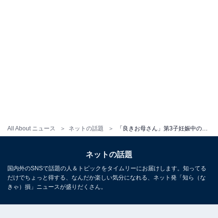
All About ニュース
ネットの話題
「良きお母さん」第3子妊娠中の元アイドル、30歳誕生日を迎える「娘っちにそっくり」「ますます綺麗に」
ネットの話題
国内外のSNSで話題の人＆トピックをタイムリーにお届けします。知ってる
だけでちょっと得する、なんだか楽しい気分になれる、ネット発「知ら（な
きゃ）損」ニュースが盛りだくさん。