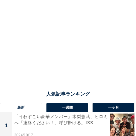
最新
一週間
一ヶ月
「うわすごい豪華メンバー」木梨憲武、ヒロミ
へ「連絡ください！」呼び掛ける。ISS...
1
2024/10/17