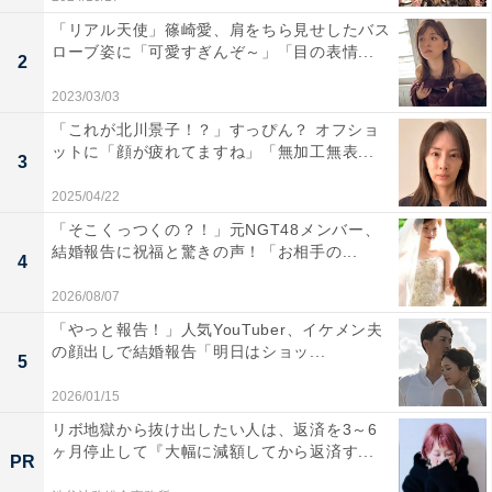
「リアル天使」篠崎愛、肩をちら見せしたバス
ローブ姿に「可愛すぎんぞ～」「目の表情...
2
2023/03/03
「これが北川景子！？」すっぴん？ オフショ
ットに「顔が疲れてますね」「無加工無表...
3
2025/04/22
「そこくっつくの？！」元NGT48メンバー、
結婚報告に祝福と驚きの声！「お相手の...
4
2026/08/07
「やっと報告！」人気YouTuber、イケメン夫
の顔出しで結婚報告「明日はショッ...
5
2026/01/15
リボ地獄から抜け出したい人は、返済を3～6
ヶ月停止して『大幅に減額してから返済す...
PR