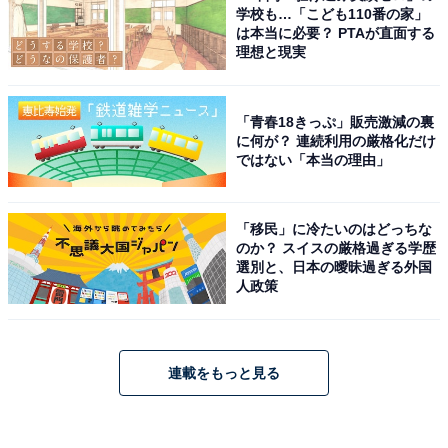
学校も…「こども110番の家」
は本当に必要？ PTAが直面する
理想と現実
「青春18きっぷ」販売激減の裏
に何が？ 連続利用の厳格化だけ
ではない「本当の理由」
「移民」に冷たいのはどっちな
のか？ スイスの厳格過ぎる学歴
選別と、日本の曖昧過ぎる外国
人政策
連載をもっと見る