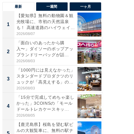
最新
一週間
一ヶ月
【愛知県】無料の動物園＆観
【兵庫
光牧場に、市初の天然温泉
ーメン
1
1
も！ 高速道路のハイウェイオ
再現した
ア...
道...
2026/08/07
2026/08/0
「面白いのあったから購
【三重
入〜」ダイソーのポップアッ
の直営
2
2
プランドリーバッグが話
ダ大判焼
題。“さま...
伊...
2026/08/03
2026/08/0
「1000円には見えなかった」
【千葉県
スタンダードプロダクツのリ
級マー
3
3
ュックが「高見えする」の...
ノベし
ー...
2026/08/03
2026/08/0
「15分で完成してめちゃ楽し
「100
かった」3COINSの「モール
スタン
4
4
ドールトレカケースキッ...
ュックが
2026/08/05
2026/08/0
【鹿児島県】桜島を望む駅ビ
立山連
ルの大観覧車に、無料の駅ナ
風呂に、
5
5