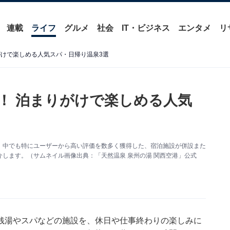
連載
ライフ
グルメ
社会
IT・ビジネス
エンタメ
リ
がけで楽しめる人気スパ・日帰り温泉3選
！ 泊まりがけで楽しめる人気
、中でも特にユーザーから高い評価を数多く獲得した、宿泊施設が併設また
します。（サムネイル画像出典：「天然温泉 泉州の湯 関西空港」公式
銭湯やスパなどの施設を、休日や仕事終わりの楽しみに