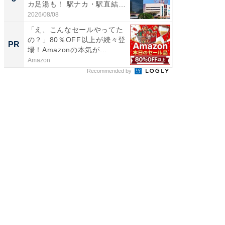
カ足湯も！ 駅ナカ・駅直結
層水風
ス...
帰...
2026/08/08
2026/08/0
「え、こんなセールやってた
Amaz
の？」80％OFF以上が続々登
0%OF
PR
PR
場！Amazonの本気が...
Amazon
Amazon
Recommended by