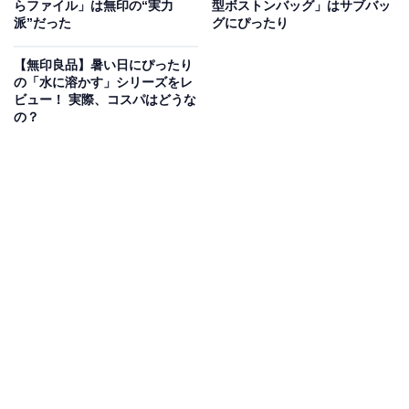
らファイル」は無印の“実力
型ボストンバッグ」はサブバッ
派”だった
グにぴったり
【無印良品】暑い日にぴったり
の「水に溶かす」シリーズをレ
ビュー！ 実際、コスパはどうな
の？
推しのぬいぐるみ代わりに筆者宅にあったものを入れてみました
内側は片面メッシュ、片面透明ビニールのポケットが1
つ付いていて、ここにアクリルスタンドなどを入れるこ
とができます。