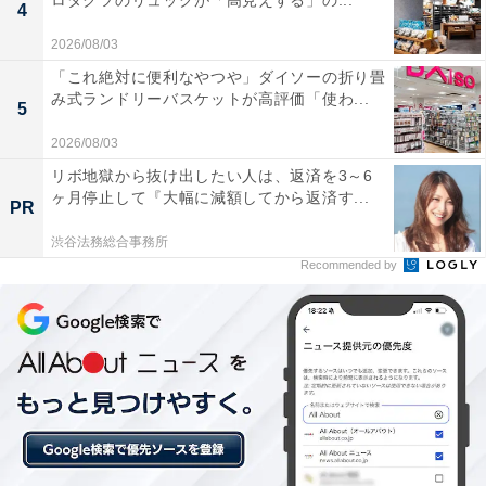
ロダクツのリュックが「高見えする」の...
4
2026/08/03
「これ絶対に便利なやつや」ダイソーの折り畳
み式ランドリーバスケットが高評価「使わ...
5
2026/08/03
別売りポケットで自分好みにアレンジ！
リボ地獄から抜け出したい人は、返済を3～6
ヶ月停止して『大幅に減額してから返済す...
PR
渋谷法務総合事務所
Recommended by