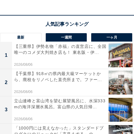
最新
一週間
一ヶ月
【三重県】伊勢名物「赤福」の直営店に、全国
唯一のコメダ大判焼き店も！ 東名阪・伊...
1
「ポケットが選べるコレクションケース A5スリム」の内側
2026/08/06
【千葉県】918㎡の県内最大級マーケットか
ら、廃校をリノベした直売所まで。ファー...
2
2026/08/06
立山連峰と富山湾を望む展望風呂に、水深333
mの海洋深層水風呂。富山県の人気日帰...
3
2026/08/06
「1000円には見えなかった」スタンダードプ