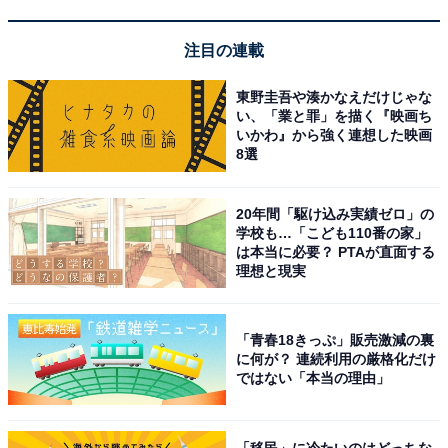
注目の連載
別売りポケットで自分好みに使える
東野圭吾や湊かなえだけじゃな
い、「業と罪」を描く『映画ち
「ポケットが選べるシリーズ 専用リフィル A5スリム
いかわ』から強く連想した映画
用」として、別売りのポケットが数種類発売されてい
8選
て、自分が入れたいものに合わせてポケットを選ぶこと
ができます。
20年間「駆け込み実績ゼロ」の
学校も…「こども110番の家」
は本当に必要？ PTAが直面する
上と下の画像のポケットは、
実は無印良品のパスポート
理想と現実
ケース用のポケットです
が、こちらも「ポケットが選べ
るコレクションケース A5スリム」で使うことができまし
「青春18きっぷ」販売激減の裏
た。
に何が？ 連続利用の厳格化だけ
ではない「本当の理由」
「移民」に冷たいのはどっちな