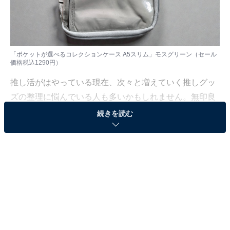
「ポケットが選べるコレクションケース A5スリム」モスグリーン（セール
価格税込1290円）
推し活がはやっている現在、次々と増えていく推しグッ
ズの整理に悩んでいる人も多いかもしれません。無印良
品には推しグッズを収納するのに使えるアイテムがいく
続きを読む
つか販売されていますが、今回ご紹介するのは、その中
でも幅広い用途に使える「ポケットが選べるコレクショ
ンケース A5スリム」です。
無印良品「ポケットが選べるコレクションケース
A5スリム」とは？
無印良品「ポケットが選べるコレクションケース A5スリ