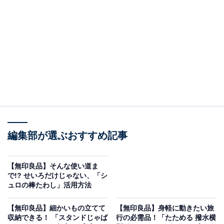
ム」は、持ち手が付いたハンディタイプのファイルケー
スのようなものです。
どのカラーもセール価格となっており、
黒とアイボリー
は税込1690
円
、
モスグリーンは税込1290円
。筆者は半年
以上前にこのセール価格でモスグリーンを購入したので
すが、現在も同価格で販売されています。
1枚目の画像で分かるように表の面は透明ビニールなの
編集部が選ぶおすすめ記事
で、ここに写真やぬいぐるみなどを入れることができま
す。
【無印良品】そんな使い道ま
で!? せいろだけじゃない、「シ
ュロの棒たわし」活用方法
【無印良品】細かいもの立てて
【無印良品】身軽に動きたい旅
収納できる！ 「スタンドじゃば
行の必需品！「たためる 撥水横