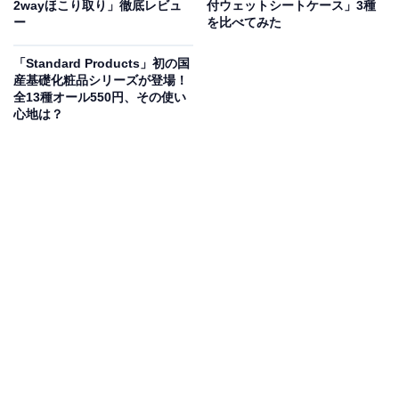
2wayほこり取り」徹底レビュ
付ウェットシートケース」3種
シュロの棒たわし 大
ー
を比べてみた
価格：税込590円
「Standard Products」初の国
サイズ：約13cm
産基礎化粧品シリーズが登場！
全13種オール550円、その使い
重量：約40g
心地は？
シュロの棒たわし 小
価格：税込390円
サイズ：約10cm
重量：約10g