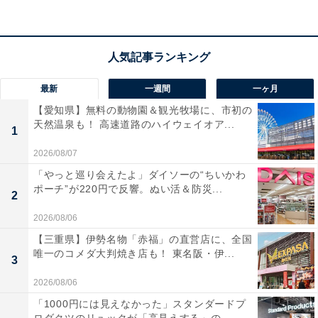
最新
一週間
一ヶ月
【愛知県】無料の動物園＆観光牧場に、市初の
天然温泉も！ 高速道路のハイウェイオア...
「シュロの棒たわし」の注意点
1
2026/08/07
「やっと巡り会えたよ」ダイソーの“ちいかわ
ポーチ”が220円で反響。ぬい活＆防災...
2
2026/08/06
【三重県】伊勢名物「赤福」の直営店に、全国
唯一のコメダ大判焼き店も！ 東名阪・伊...
3
2026/08/06
「1000円には見えなかった」スタンダードプ