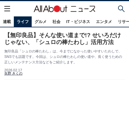
連載
ライフ
グルメ
社会
IT・ビジネス
エンタメ
リサ
【無印良品】そんな使い道まで!? せいろだけ
じゃない、「シュロの棒たわし」活用方法
無印良品「シュロの棒たわし」は、今までになかった使いやすいたわしで、
SNSでも話題です。今回は、シュロの棒たわしの使い道や、長く使うための
正しいメンテナンス方法などをご紹介します。
2026.02.17
矢野 きくの