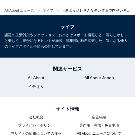
（せいろ）を使った料理。せいろのように洗剤を使いた
くない調理器具の細かい汚れを落とすのに、「シュロの
All About ニュース
ライフ
【無印良品】そんな使い道まで!? せいろだけじゃない、「シュロの棒たわし」活用方法
棒たわし」は大活躍してくれます。
ライフ
竹ざるを洗うのにおすすめ
話題の生活雑貨やファッション、お出かけスポット情報など、暮らしがもっ
と楽しく、豊かになるヒントが満載。編集部が独自調査した、気になる他人
のライフスタイル事情も公開しています。
関連サービス
All About
All About Japan
イチオシ
サイト情報
会社概要
広告掲載
プライバシーポリシー
著作権・商標・免責事項
当サイトの情報についての注意
All About ニュースについて