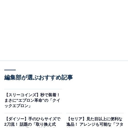
シュロでできているたわし
シュロのほうきといえば、昭和の時代から定番のお掃除
編集部が選ぶおすすめ記事
道具です。シュロはヤシ科の植物で、幹を包んでいる茶
色の繊維が水に強くて腐りにくいという特性を持ってい
ます。
【スリーコインズ】秒で装着！
まさに“エプロン革命”の「クイ
ックエプロン」
無印良品の「シュロの棒たわし」はサイズ違いで2種
類。
【ダイソー】手のひらサイズで
【セリア】見た目以上に便利な
2刀流！ 話題の「取り換え式
逸品！ アレンジも可能な「フタ