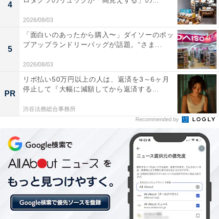
ロダクツのリュックが「高見えする」の...
4
2026/08/03
「面白いのあったから購入〜」ダイソーのポッ
プアップランドリーバッグが話題。“さま...
5
針金でシュロがまとめられている
2026/08/03
​​​「シュロの棒たわし」はシュロが針金でまとめられてい
リボ払い50万円以上の人は、返済を3～6ヶ月
停止して『大幅に減額してから返済する...
るので、金具で洗うものを傷つけないように気を付けて
PR
ください。食器洗い乾燥機は使えません。
渋谷法務総合事務所
Recommended by
取り扱いの注意として、公式Webサイトには「樹脂や漆
器等、キズがつきやすいものへの使用は避けてくださ
い」とあります。プラスチック製の食品保存容器なども
避けた方がいいでしょう。なお、酢につけてしまうと変
色します。