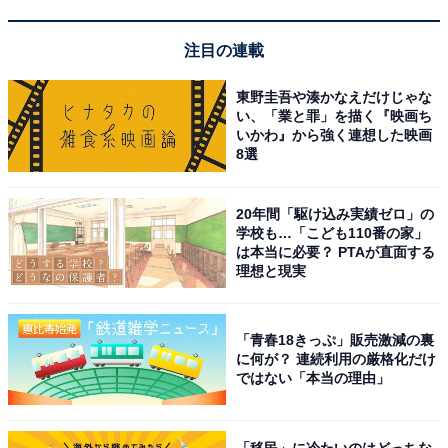
注目の連載
東野圭吾や湊かなえだけじゃな
い、「業と罪」を描く『映画ち
いかわ』から強く連想した映画
8選
20年間「駆け込み実績ゼロ」の
学校も…「こども110番の家」
は本当に必要？ PTAが直面する
理想と現実
「シュロの棒たわし」の使い道
「青春18きっぷ」販売激減の裏
シュロの棒たわしの最大の特徴といってもいいのが、洗
に何が？ 連続利用の厳格化だけ
ではない「本当の理由」
剤を使いたくない素材のものでも、細かい汚れをしっか
りと落としてくれることでしょう。
「移民」に冷たいのはどっちな