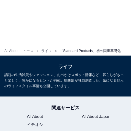
酒粕導入美容液（しっとり/さっぱり）各30mL
All About ニュース
ライフ
「Standard Products」初の国産基礎化粧品シリーズが登場！ 全13種オール550円、その使い心地は？
●酒粕美容液
ライフ
話題の生活雑貨やファッション、お出かけスポット情報など、暮らしがもっ
透明感*のある肌へ導く美容液。サラッとした使用感
と楽しく、豊かになるヒントが満載。編集部が独自調査した、気になる他人
でキメを整えるさっぱりタイプと、ハリとうるおい
のライフスタイル事情も公開しています。
を与え、なめらかな肌に導くしっとりタイプの2種
展開です。 *うるおいによる肌印象
関連サービス
All About
All About Japan
イチオシ