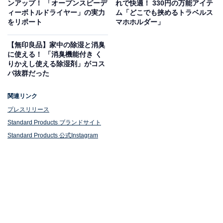
ンアップ！ 「オープンスピーデ
れで快適！ 330円の万能アイテ
ィーボトルドライヤー」の実力
ム「どこでも挟めるトラベルス
をリポート
マホホルダー」
【無印良品】家中の除湿と消臭
に使える！ 「消臭機能付き く
りかえし使える除湿剤」がコス
パ抜群だった
関連リンク
プレスリリース
Standard Products ブランドサイト
Standard Products 公式Instagram
老舗酒蔵の酒粕を使った基礎化粧品シリーズ
前述のとおり、今回スタンダードプロダクツから発売さ
れた基礎化粧品は、創業100年を超える老舗酒蔵の酒粕
が使用されたものです。
●酒粕化粧水