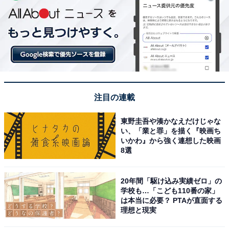
注目の連載
東野圭吾や湊かなえだけじゃな
い、「業と罪」を描く『映画ち
いかわ』から強く連想した映画
8選
20年間「駆け込み実績ゼロ」の
学校も…「こども110番の家」
は本当に必要？ PTAが直面する
酒粕乳液（しっとり/さっぱり）各120g
理想と現実
●酒粕導入美容液