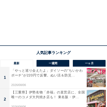
スッとなじみ、べたつかず、肌をすこやかに整える
さっぱりタイプと、じんわりなじみ、肌のキメを整
え、うるおいを与えるしっとりタイプの2種展開で
す。（プレスリリースから引用、以下同）
最新
一週間
一ヶ月
「やっと巡り会えたよ」ダイソーの“ちいかわ
ポーチ”が220円で反響。ぬい活＆防災...
1
2026/08/06
【三重県】伊勢名物「赤福」の直営店に、全国
唯一のコメダ大判焼き店も！ 東名阪・伊...
2
2026/08/06