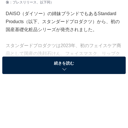
像：プレスリリース、以下同）
DAISO（ダイソー）の姉妹ブランドでもあるStandard
Products（以下、スタンダードプロダクツ）から、初の
国産基礎化粧品シリーズが発売されました。
スタンダードプロダクツは2023年、初のフェイスケア商
品として国産の洗顔石けん、フェイスマスク、リップク
リーム、クレイソープを発売。筆者も愛用しています
続きを読む
が、今回は国産の基礎化粧品がシリーズ展開され、2025
年9月中旬より順次店頭に並んでいます。
この記事では、シリーズのラインアップと筆者が使って
みた感想をご紹介します。
スタンダードプロダクツ初の「国産基礎化粧品シ
リーズ」とは？