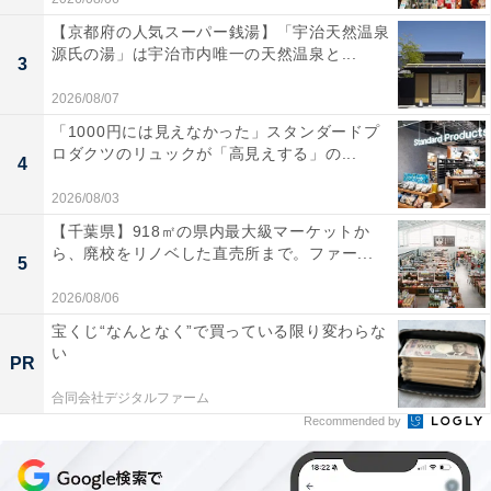
【京都府の人気スーパー銭湯】「宇治天然温泉
源氏の湯」は宇治市内唯一の天然温泉と...
3
2026/08/07
「1000円には見えなかった」スタンダードプ
ロダクツのリュックが「高見えする」の...
4
2026/08/03
酒粕化粧水（しっとり／さっぱり）各450mL
【千葉県】918㎡の県内最大級マーケットか
ら、廃校をリノベした直売所まで。ファー...
●酒粕乳液
5
2026/08/06
整肌成分ナイアシンアミド配合のさっぱりタイプ
宝くじ“なんとなく”で買っている限り変わらな
と、保湿成分ヒアルロン酸Na、水溶性コラーゲン、
い
PR
セラミドNP配合のしっとりタイプの2種展開です。
合同会社デジタルファーム
Recommended by