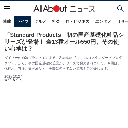
連載
ライフ
グルメ
社会
IT・ビジネス
エンタメ
リサ
「Standard Products」初の国産基礎化粧品シ
リーズが登場！ 全13種オール550円、その使
い心地は？
ダイソーの姉妹ブランドでもある「Standard Products（スタンダードプロダ
クツ）」から、初の国産基礎化粧品がシリーズで発売されました。今回は、
化粧水、乳液、美容液など、実際に使ってみた感想をご紹介します。
2025.10.27
矢野 きくの