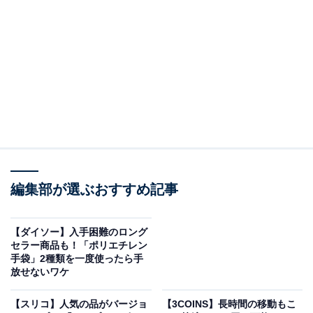
今回発売になったスタンダードプロダクツの基礎化粧品
は、創業100年を超える老舗酒蔵の酒粕を使用し、佐賀
県唐津市で生産されたものです。導入美容液からはじま
り、化粧水、乳液、美容液、フェイスクリーム、フェイ
スパック、洗顔フォームと、毎日使えるシリーズ展開と
なっています。
注目すべきは、全てが税込550円という価格。シリーズ
編集部が選ぶおすすめ記事
全アイテムでもそろえやすい価格帯です。低価格だから
といって決して容量が少ないのではなく、むしろ化粧水
においては、税込550円で450mLというビッグサイズで
【ダイソー】入手困難のロング
セラー商品も！「ポリエチレン
す。
手袋」2種類を一度使ったら手
放せないワケ
【スリコ】人気の品がバージョ
【3COINS】長時間の移動もこ