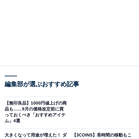
編集部が選ぶおすすめ記事
【無印良品】1000円値上げの商
品も……9月の価格改定前に買
っておくべき「おすすめアイテ
ダイソー「ゴミ取り手袋 くるんポイ」15枚入り 税込110円
ム」4選
「ゴミ取り手袋 くるんポイ」 はゴミ袋が手袋の形にな
大きくなって用途が増えた！ ダ
【3COINS】長時間の移動もこ
っているアイテムです。フリーサイズで15枚入り、税込