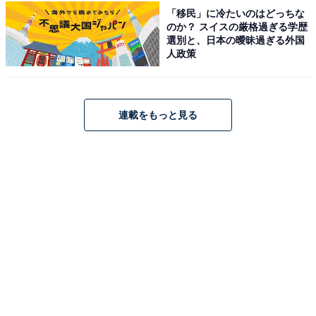
「吊りさげて使えるポリエチレン手袋」もダイソーのロ
「移民」に冷たいのはどっちな
のか？ スイスの厳格過ぎる学歴
ングセラー商品ですが、なぜか最近になってSNSで話題
選別と、日本の曖昧過ぎる外国
となり、現在入手困難になるほどの人気ぶり。100枚入
人政策
って税込110円なので、1枚当たり1.1円という驚きのお
値段です。
連載をもっと見る
開封するときは、外側のビニール袋だけを取るようにし
ます。この際、台紙で挟まれている手袋を一緒に切り離
さないようにしてください。
手袋は台紙で挟まれていますが、口の部分は固定されて
おらず、簡単に手を入れられるのが特徴です。​​​​​​​