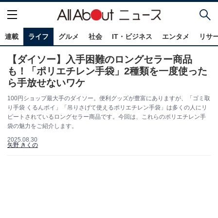
連載
ライフ
グルメ
社会
IT・ビジネス
エンタメ
リサ
【ダイソー】入手困難のロングセラー商品
も！「ポリエチレン手袋」2種類を一度使った
ら手放せないワケ
100円ショップ最大手のダイソー。便利グッズが豊富にありますが、「ゴミ取
り手袋 くるんポイ」「吊りさげて使えるポリエチレン手袋」は多くの人にリ
ピートされているロングセラー商品です。今回は、これらのポリエチレン手
袋の魅力をご紹介します。
2025.08.30
矢野 きくの