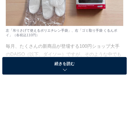
左「吊りさげて使えるポリエチレン手袋」、右「ゴミ取り手袋 くるんポ
イ」（各税込110円）
毎月、たくさんの新商品が登場する100円ショップ大手
のDAISO（以下、ダイソー）ですが、そのような中でも
長く売れ続けてロングセラー商品となっているものもあ
続きを読む
ります。
今回ご紹介するのは、どちらもロングセラー商品。一度
使うと手放せなくなる手袋「ゴミ取り手袋 くるんポイ」
と「吊りさげて使えるポリエチレン手袋」です。家事が
ラクになる優秀な手袋をご紹介します。
ダイソー「ゴミ取り手袋 くるんポイ」とは？