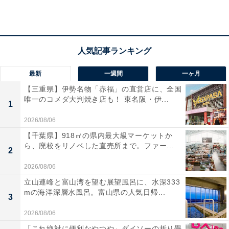
など、直接触りたくないものを捨てるときに便利です。
「ゴミ取り手袋 くるんポイ」を手にはめて捨てたいもの
をつかみ、つかんだものを内側に入れるようにして手袋
を裏返しながら手を抜きます。最後は上部を結ぶだけ。
触りたくないものに触れることなく、ゴミ袋に入れられ
最新
一週間
一ヶ月
ます。
【三重県】伊勢名物「赤福」の直営店に、全国
唯一のコメダ大判焼き店も！ 東名阪・伊...
1
2026/08/06
【千葉県】918㎡の県内最大級マーケットか
ら、廃校をリノベした直売所まで。ファー...
2
2026/08/06
立山連峰と富山湾を望む展望風呂に、水深333
mの海洋深層水風呂。富山県の人気日帰...
3
2026/08/06
「これ絶対に便利なやつや」ダイソーの折り畳