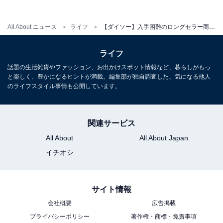
All About ニュース
ライフ
【ダイソー】入手困難のロングセラー商品も！「ポリエチレン手袋」2種類を一度使ったら手放せないワケ
ライフ
話題の生活雑貨やファッション、お出かけスポット情報など、暮らしがもっ
と楽しく、豊かになるヒントが満載。編集部が独自調査した、気になる他人
のライフスタイル事情も公開しています。
口の部分は固定されていないため手が簡単に入る
関連サービス
使い方としては、商品名の「吊りさげて使えるポリエチ
All About
All About Japan
レン手袋」の通り、吊るしておきます。
イチオシ
サイト情報
会社概要
広告掲載
プライバシーポリシー
著作権・商標・免責事項