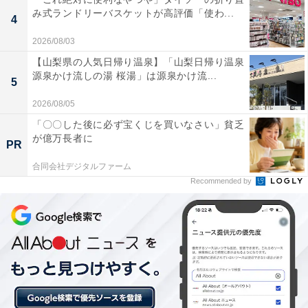
み式ランドリーバスケットが高評価「使わ...
4
2026/08/03
画像左上から時計回り
【山梨県の人気日帰り温泉】「山梨日帰り温泉
源泉かけ流しの湯 桜湯」は源泉かけ流...
5
2026/08/05
「〇〇した後に必ず宝くじを買いなさい」貧乏
が億万長者に
PR
合同会社デジタルファーム
Recommended by