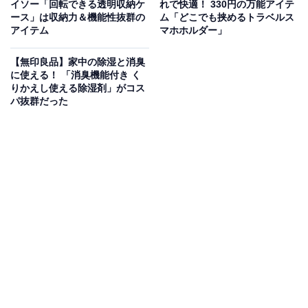
イソー「回転できる透明収納ケ
れで快適！ 330円の万能アイテ
ース」は収納力＆機能性抜群の
ム「どこでも挟めるトラベルス
110円。1枚当たりは7.3円となります。
アイテム
マホホルダー」
【無印良品】家中の除湿と消臭
に使える！ 「消臭機能付き く
りかえし使える除湿剤」がコス
パ抜群だった
ゴミ袋が手袋の形になっている
浴室の排水口にたまった髪の毛や散歩中の犬の排せつ物