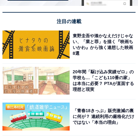
ダイソー「吊りさげて使えるポリエチレン手袋」
とは？
注目の連載
東野圭吾や湊かなえだけじゃな
い、「業と罪」を描く『映画ち
いかわ』から強く連想した映画
8選
20年間「駆け込み実績ゼロ」の
学校も…「こども110番の家」
は本当に必要？ PTAが直面する
理想と現実
「青春18きっぷ」販売激減の裏
に何が？ 連続利用の厳格化だけ
ではない「本当の理由」
ダイソー「吊りさげて使えるポリエチレン手袋」100枚入り 税込110円