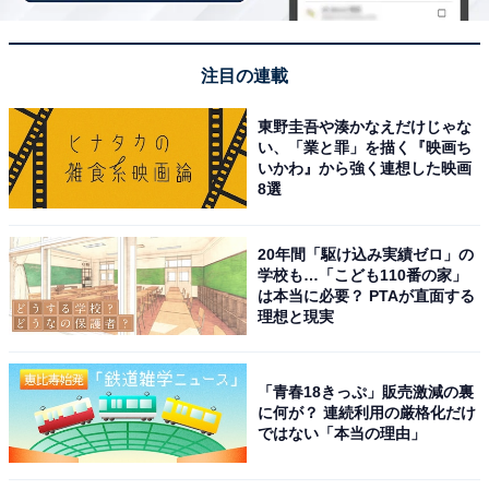
注目の連載
東野圭吾や湊かなえだけじゃな
い、「業と罪」を描く『映画ち
いかわ』から強く連想した映画
8選
機内持ち込みサイズのスーツケースと容量は同じ
キャリーバーベルトが付いているので、スーツケースの
20年間「駆け込み実績ゼロ」の
学校も…「こども110番の家」
キャリーバーに通し、安定して載せておくことが可能で
は本当に必要？ PTAが直面する
す。
理想と現実
「青春18きっぷ」販売激減の裏
に何が？ 連続利用の厳格化だけ
ではない「本当の理由」