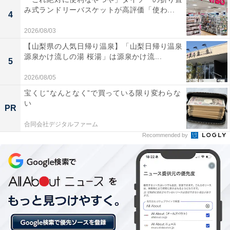
み式ランドリーバスケットが高評価「使わ...
4
2026/08/03
【山梨県の人気日帰り温泉】「山梨日帰り温泉
源泉かけ流しの湯 桜湯」は源泉かけ流...
5
機内持ち込みサイズのスーツケースと同容量！
2026/08/05
宝くじ“なんとなく”で買っている限り変わらな
サイズは前述の通り約34×44×21cmですが、容量にする
い
PR
と約38L。一般的な航空会社で、飛行機内に持ち込める
合同会社デジタルファーム
サイズのスーツケースは38～40Lほどなので、それと同
Recommended by
容量となります。