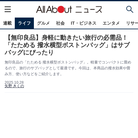
連載
ライフ
グルメ
社会
IT・ビジネス
エンタメ
リサ
【無印良品】身軽に動きたい旅行の必需品！
「たためる 撥水横型ボストンバッグ」はサブ
バッグにぴったり
無印良品の「たためる 撥水横型ボストンバッグ」。軽量でコンパクトに畳め
るので、旅行のサブバッグとして最適です。今回は、本商品の撥水効果や畳
み方、使い方などをご紹介します。
2025.10.28
矢野 きくの