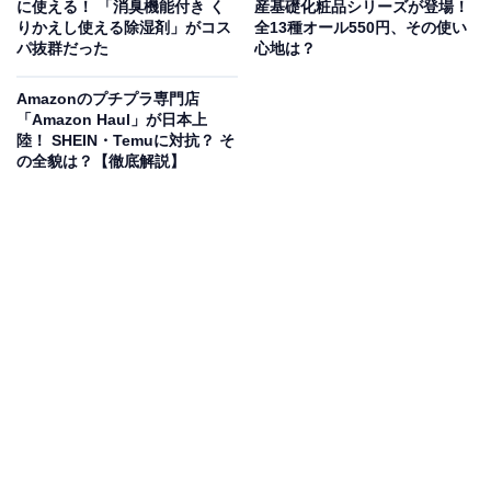
に使える！ 「消臭機能付き く
産基礎化粧品シリーズが登場！
りかえし使える除湿剤」がコス
全13種オール550円、その使い
パ抜群だった
心地は？
Amazonのプチプラ専門店
「Amazon Haul」が日本上
陸！ SHEIN・Temuに対抗？ そ
の全貌は？【徹底解説】
畳むとコンパクトで軽い
「たためる 撥水横型ボストンバッグ」という名の通り、
生地には撥水（はっすい）加工が施されています。水が
付いても丸く水滴になるので、サッと拭けば染み込むこ
とはなさそうです。