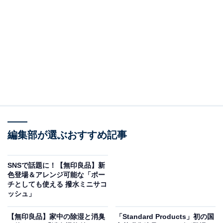
ーは黒、カーキ、ダークベージュの3色展開。価格はそ
れぞれ税込2990円となっています。
使用時のサイズは約34×44×21cm。薄く畳めるので普段
使いのカバンに入れて持ち歩くことも可能です。
本体重量は筆者が計測したところ147gでした。しかし、
筆者のスマートフォンが280gなので、本商品はその約半
分の重さ。カバンに入れていても、入っていることに気
付かないレベルの重量です。
編集部が選ぶおすすめ記事
SNSで話題に！【無印良品】新
色登場＆アレンジ可能な「ポー
チとしても使える 撥水ミニサコ
ッシュ」
【無印良品】家中の除湿と消臭
「Standard Products」初の国