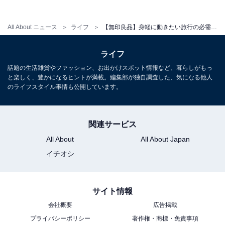
All About ニュース
ライフ
【無印良品】身軽に動きたい旅行の必需品！ 「たためる 撥水横型ボストンバッグ」はサブバッグにぴったり
ライフ
「たためる 撥水横型ボストンバッグ」でかなう身
話題の生活雑貨やファッション、お出かけスポット情報など、暮らしがもっ
軽な旅行
と楽しく、豊かになるヒントが満載。編集部が独自調査した、気になる他人
のライフスタイル事情も公開しています。
旅行するとき「身軽でいたい、でも帰りはお土産を買い
たい」という人も多いことでしょう。また、筆者は国際
関連サービス
線に乗るとき、少なくとも行きはロストバゲージ（荷物
All About
All About Japan
が別の空港などに行ってしまうこと）にあいたくないの
イチオシ
で、できれば機内持ち込みサイズのスーツケースで行き
たいと思っています。そこで活躍してくれるのが、「た
ためる 撥水横型ボストンバッグ」です。
サイト情報
会社概要
広告掲載
先日7日間海外に行った際には、行きは機内持ち込みサ
プライバシーポリシー
著作権・商標・免責事項