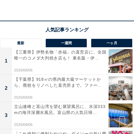
最新
一週間
一ヶ月
【三重県】伊勢名物「赤福」の直営店に、全国
唯一のコメダ大判焼き店も！ 東名阪・伊...
1
撥水加工がされている
2026/08/06
【千葉県】918㎡の県内最大級マーケットか
ら、廃校をリノベした直売所まで。ファー...
2
2026/08/06
立山連峰と富山湾を望む展望風呂に、水深333
mの海洋深層水風呂。富山県の人気日帰...
3
2026/08/06
「これ絶対に便利なやつや」ダイソーの折り畳