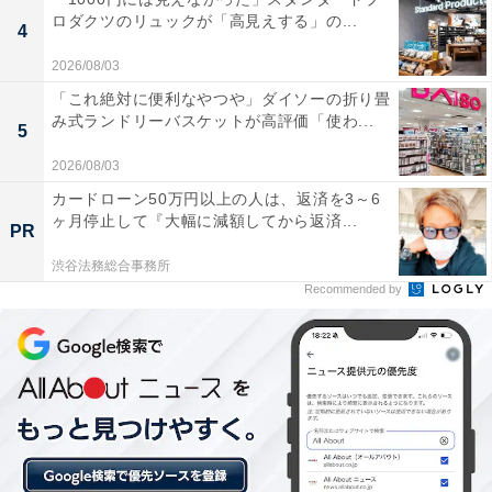
ロダクツのリュックが「高見えする」の...
4
トルマリン風呂はじんわりと体の芯から温まる感じ
がして気持ちよかったです。昭和レトロな雰囲気が
2026/08/03
たまらなく、淡路島に来たらまた立ち寄りたい銭湯
「これ絶対に便利なやつや」ダイソーの折り畳
み式ランドリーバスケットが高評価「使わ...
です。
5
2026/08/03
カードローン50万円以上の人は、返済を3～6
ヶ月停止して『大幅に減額してから返済...
サウナは低温ですがじっくりと発汗でき、18℃の水
PR
風呂との交互浴でしっかりととのえました。地元の
渋谷法務総合事務所
常連さんに愛されているアットホームな雰囲気でと
Recommended by
ても居心地よかったです。
深夜0時まで営業しているので、夜遅くでも気軽に
立ち寄れるのがありがたいです。500円でこれだけ
楽しめるのはコスパ最高だと思いました。