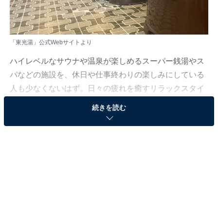
「東光湯」公式Webサイトより
ハイレベルなサウナや温泉が楽しめるスーパー銭湯やス
パなどの施設を、休日や仕事終わりの楽しみにしている
人も少なくないはず。日々の疲れを癒すリラックスタイ
ムは、何物にも代えがたい時間ですよね。しかし、近年
続きを読む
では高い人気をほこる施設も多く、どこに行けばよいか
迷ってしまう……そんな思いを抱えている人もいるので
はないでしょうか。
そんな人に向けて、All About ニュース編集部が厳選し
た、人気かつ評価の高いサウナや銭湯を紹介します。今
回紹介するのは、兵庫県で人気の施設「東光湯」です。