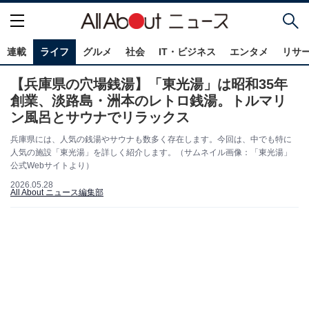
連載
ライフ
グルメ
社会
IT・ビジネス
エンタメ
リサ
【兵庫県の穴場銭湯】「東光湯」は昭和35年
創業、淡路島・洲本のレトロ銭湯。トルマリ
ン風呂とサウナでリラックス
兵庫県には、人気の銭湯やサウナも数多く存在します。今回は、中でも特に
人気の施設「東光湯」を詳しく紹介します。（サムネイル画像：「東光湯」
公式Webサイトより）
2026.05.28
All About ニュース編集部