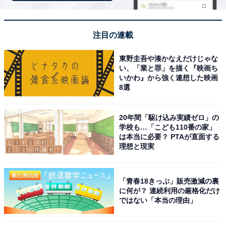
注目の連載
東野圭吾や湊かなえだけじゃな
い、「業と罪」を描く『映画ち
いかわ』から強く連想した映画
8選
20年間「駆け込み実績ゼロ」の
学校も…「こども110番の家」
は本当に必要？ PTAが直面する
理想と現実
「青春18きっぷ」販売激減の裏
に何が？ 連続利用の厳格化だけ
アクセス・料金情報は？ 泊まれる？
ではない「本当の理由」