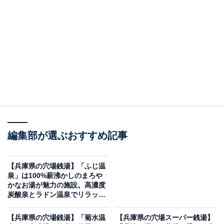
※2026年5月時点で、Googleクチコミが100～300件、平
均評価が4.0超えの銭湯を紹介しています
＞営業時間をチェックする
この記事の執筆者：
All About ニュース編集
部
「All About ニュース」は、ネットの話題から世の中の動きまで、暮
らしの中にあふれる「なぜ？」「どうして？」を分かりやすく伝え
編集部が選ぶおすすめ記事
るAll About発のニュースメディアです。お金や仕事、恋愛、ITに関
...続きを読む
する疑問に対して専門家が分かりやすく回答するほか、エンタメ情
報やSNSで話題のトピックスを紹介しています。
※本記事で紹介している商品の購入やサービスの利用により、売上の一部が
【兵庫県の穴場銭湯】「ふじ温
オールアバウトに還元されることがあります。
泉」は100%薪沸かしのまろや
かなお湯が魅力の施設。高濃度
「東光湯」は昭和35年創業、トルマリン風呂・ゲ
炭酸泉とラドン温泉でリラック
ス
ルマニウム風呂・サウナが揃う淡路島の老舗銭湯
【兵庫県の穴場銭湯】「菊水温
【兵庫県の穴場スーパー銭湯】