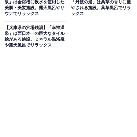
泉」は全浴槽に軟水を使用した
「丹波の湯」は薬草の香りに癒
昭和35年に創業し、60年以上にわたり地域に親しまれて
美肌・美髪施設。露天風呂やサ
やされる施設。薬草風呂でリラ
ウナでリラックス
ックス
きた淡路島・洲本市の老舗銭湯。マイナスイオンと遠赤
外線で身体の電気信号を整えるトルマリン風呂と、発汗
【兵庫県の穴場銭湯】「幸福温
を促すゲルマニウム風呂の2種類の湯船を完備。水風呂
泉」は西日本一の巨大なタイル
絵がある施設。ミネラル温浴泉
（18℃）とサウナ室（45〜50℃）も揃い、銭湯サウナが
や露天風呂でリラックス
楽しめます。昭和レトロな懐かしい雰囲気の施設で、お
風呂上がりには瓶牛乳やマッサージチェアも利用できま
す。PayPayなど各種電子マネーにも対応しています。
楽天トラベルで兵庫県の施設を見る