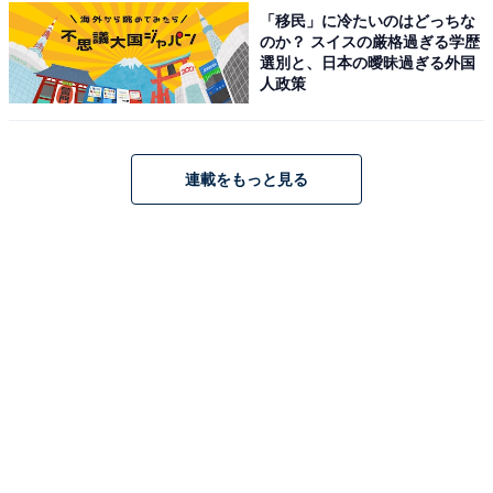
アクセス
「移民」に冷たいのはどっちな
のか？ スイスの厳格過ぎる学歴
所在地：兵庫県洲本市本町7丁目1-43
選別と、日本の曖昧過ぎる外国
アクセス：洲本インターより洲本方面へ向かい潮橋→い
人政策
わた通り→栄町2丁目交差点を右折し直進、信号3つ目 /
洲本バスターミナルよりいわた通りを南西へ徒歩約10分
/ 駐車場8〜9台
連載をもっと見る
料金
※タオルは有料（バスタオル200円、フェイスタオル1枚
目20円・2枚目以降30円）。シャンプー等は公式サイト
をご確認ください。
平日：500円
土・日・祝：500円
営業時間
12:00〜24:00（日・祝も営業）