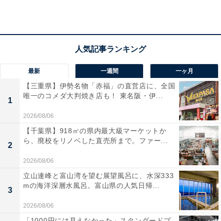
最新
一週間
一ヶ月
【三重県】伊勢名物「赤福」の直営店に、全国
唯一のコメダ大判焼き店も！ 東名阪・伊...
1
2026/08/06
【千葉県】918㎡の県内最大級マーケットか
ら、廃校をリノベした直売所まで。ファー...
2
2026/08/06
「東光湯」の口コミは？
立山連峰と富山湾を望む展望風呂に、水深333
mの海洋深層水風呂。富山県の人気日帰...
3
「東光湯」には以下のような口コミが寄せられていま
2026/08/06
す。
「1000円には見えなかった」スタンダードプ