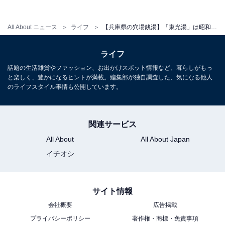
定休日：毎週木曜日
All About ニュース
ライフ
【兵庫県の穴場銭湯】「東光湯」は昭和35年創業、淡路島・洲本のレトロ銭湯。トルマリン風呂とサウナでリラックス
宿泊可否
ライフ
宿泊：不可（日帰り入浴専用施設）
話題の生活雑貨やファッション、お出かけスポット情報など、暮らしがもっ
と楽しく、豊かになるヒントが満載。編集部が独自調査した、気になる他人
のライフスタイル事情も公開しています。
関連サービス
All About
All About Japan
イチオシ
サイト情報
会社概要
広告掲載
プライバシーポリシー
著作権・商標・免責事項