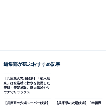
「湯遊びひろば ふくずみ温泉」です。
※2026年5月時点で、Googleクチコミが100～300件、平
均評価が3.5超えの銭湯を紹介しています
＞アクセスと料金をチェックする
この記事の執筆者：
All About ニュース編集
部
編集部が選ぶおすすめ記事
「All About ニュース」は、ネットの話題から世の中の動きまで、暮
らしの中にあふれる「なぜ？」「どうして？」を分かりやすく伝え
るAll About発のニュースメディアです。お金や仕事、恋愛、ITに関
...続きを読む
【兵庫県の穴場銭湯】「菊水温
する疑問に対して専門家が分かりやすく回答するほか、エンタメ情
泉」は全浴槽に軟水を使用した
報やSNSで話題のトピックスを紹介しています。
美肌・美髪施設。露天風呂やサ
※本記事で紹介している商品の購入やサービスの利用により、売上の一部が
ウナでリラックス
オールアバウトに還元されることがあります。
「湯遊びひろば ふくずみ温泉」は多彩な湯船が魅
【兵庫県の穴場スーパー銭湯】
【兵庫県の穴場銭湯】「幸福温