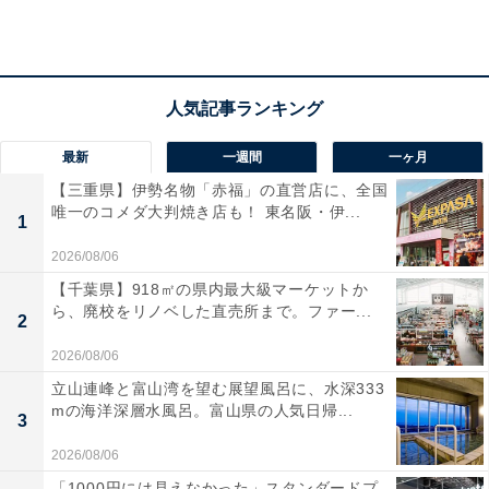
最新
一週間
一ヶ月
【三重県】伊勢名物「赤福」の直営店に、全国
唯一のコメダ大判焼き店も！ 東名阪・伊...
1
2026/08/06
【千葉県】918㎡の県内最大級マーケットか
ら、廃校をリノベした直売所まで。ファー...
2
「湯遊びひろば ふくずみ温泉」の口コミは？
2026/08/06
立山連峰と富山湾を望む展望風呂に、水深333
「湯遊びひろば ふくずみ温泉」には以下のような口コミ
mの海洋深層水風呂。富山県の人気日帰...
3
が寄せられています。
2026/08/06
「1000円には見えなかった」スタンダードプ