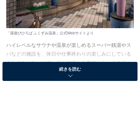
「湯遊びひろば ふくずみ温泉」公式Webサイトより
ハイレベルなサウナや温泉が楽しめるスーパー銭湯やス
パなどの施設を、休日や仕事終わりの楽しみにしている
人も少なくないはず。日々の疲れを癒すリラックスタイ
続きを読む
ムは、何物にも代えがたい時間ですよね。しかし、近年
では高い人気をほこる施設も多く、どこに行けばよいか
迷ってしまう……そんな思いを抱えている人もいるので
はないでしょうか。
そんな人に向けて、All About ニュース編集部が厳選し
た、評価の高いサウナやスーパー銭湯の施設を紹介しま
す。今回紹介するのは、兵庫県でひそかに人気の施設