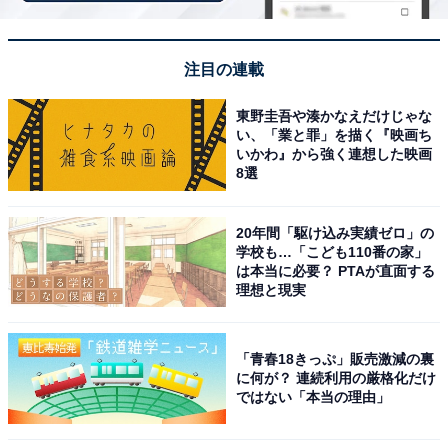
注目の連載
東野圭吾や湊かなえだけじゃな
い、「業と罪」を描く『映画ち
いかわ』から強く連想した映画
8選
20年間「駆け込み実績ゼロ」の
学校も…「こども110番の家」
は本当に必要？ PTAが直面する
理想と現実
「青春18きっぷ」販売激減の裏
こちらもおすすめ
に何が？ 連続利用の厳格化だけ
ではない「本当の理由」
【兵庫県の穴場銭湯】「ふじ温泉」は100%薪沸
かしのまろやかなお湯が魅力の施設。高濃度炭
酸泉とラドン温泉でリラックス