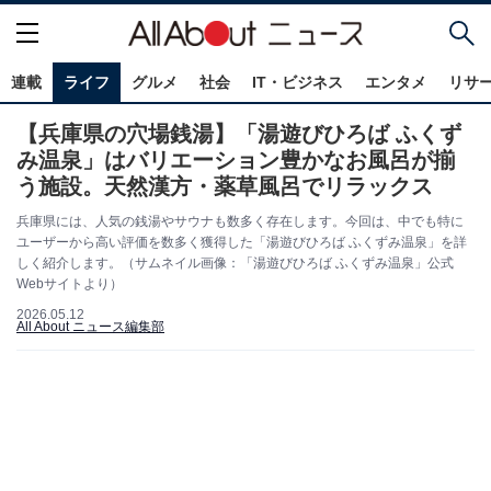
連載
ライフ
グルメ
社会
IT・ビジネス
エンタメ
リサ
【兵庫県の穴場銭湯】「湯遊びひろば ふくず
み温泉」はバリエーション豊かなお風呂が揃
う施設。天然漢方・薬草風呂でリラックス
兵庫県には、人気の銭湯やサウナも数多く存在します。今回は、中でも特に
ユーザーから高い評価を数多く獲得した「湯遊びひろば ふくずみ温泉」を詳
しく紹介します。（サムネイル画像：「湯遊びひろば ふくずみ温泉」公式
Webサイトより）
2026.05.12
All About ニュース編集部