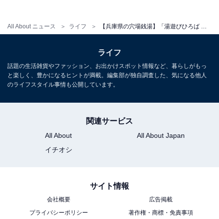
All About ニュース
ライフ
【兵庫県の穴場銭湯】「湯遊びひろば ふくずみ温泉」はバリエーション豊かなお風呂が揃う施設。天然漢方・薬草風呂でリラックス
ライフ
話題の生活雑貨やファッション、お出かけスポット情報など、暮らしがもっ
と楽しく、豊かになるヒントが満載。編集部が独自調査した、気になる他人
のライフスタイル事情も公開しています。
関連サービス
All About
All About Japan
イチオシ
サイト情報
会社概要
広告掲載
プライバシーポリシー
著作権・商標・免責事項