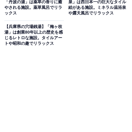
「丹波の湯」は薬草の香りに癒
泉」は西日本一の巨大なタイル
力の温浴施設
やされる施設。薬草風呂でリラ
絵がある施設。ミネラル温浴泉
ックス
や露天風呂でリラックス
兵庫県尼崎市の「湯遊びひろば ふくずみ温泉」は、露天
【兵庫県の穴場銭湯】「梅ヶ枝
の天然漢方・薬草風呂をはじめ、マッサージ浴槽、電気
湯」は創業80年以上の歴史を感
風呂、エステバスなど多彩な設備が揃う銭湯です。サウ
じるレトロな施設。タイルアー
トや昭和の趣でリラックス
ナも遠赤外線サウナ、炭サウナ、スチームサウナと充実
しており、水風呂も完備。1階には無料駐車場とコイン
ランドリーを併設し、利便性も抜群です。
楽天トラベルで泊まれるサウナを探す