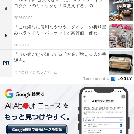
天然漢方や薬草を使用した露天風呂の香りが良く、
ロダクツのリュックが「高見えする」の...
4
心身ともにリラックスできる。
2026/08/03
「これ絶対に便利なやつや」ダイソーの折り畳
み式ランドリーバスケットが高評価「使わ...
5
サウナの種類が豊富で、特に遠赤外線サウナと水風
2026/08/03
呂の組み合わせが最高です。
「占い師だけが知ってる〝お金が増える人の共
通点〟」
PR
合同会社デジタルファーム
施設全体が清潔に保たれており、マッサージ浴槽や
Recommended by
電気風呂などの設備メンテナンスも行き届いてい
る。
「湯遊びひろば ふくずみ温泉」の
次ページ
アクセスや料金情報も見る