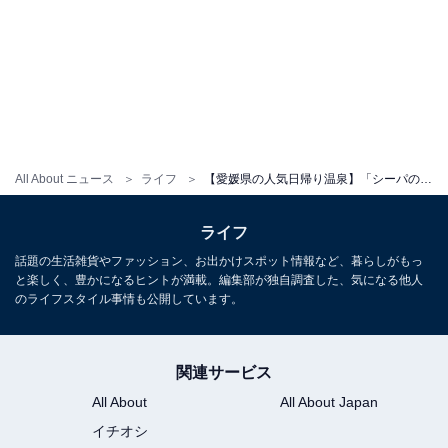
All About ニュース
ライフ
【愛媛県の人気日帰り温泉】「シーパの湯」は瀬戸内海を望む絶景オーシャンビューの潮湯風呂が自慢の施設。サウナでリラックス
ライフ
話題の生活雑貨やファッション、お出かけスポット情報など、暮らしがもっ
と楽しく、豊かになるヒントが満載。編集部が独自調査した、気になる他人
のライフスタイル事情も公開しています。
関連サービス
All About
All About Japan
イチオシ