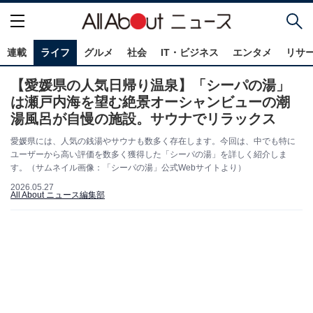
連載
ライフ
グルメ
社会
IT・ビジネス
エンタメ
リサ
【愛媛県の人気日帰り温泉】「シーパの湯」
は瀬戸内海を望む絶景オーシャンビューの潮
湯風呂が自慢の施設。サウナでリラックス
愛媛県には、人気の銭湯やサウナも数多く存在します。今回は、中でも特に
ユーザーから高い評価を数多く獲得した「シーパの湯」を詳しく紹介しま
す。（サムネイル画像：「シーパの湯」公式Webサイトより）
2026.05.27
All About ニュース編集部