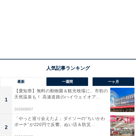
最新
一週間
一ヶ月
【愛知県】無料の動物園＆観光牧場に、市初の
天然温泉も！ 高速道路のハイウェイオア...
1
2026/08/07
「やっと巡り会えたよ」ダイソーの“ちいかわ
ポーチ”が220円で反響。ぬい活＆防災...
2