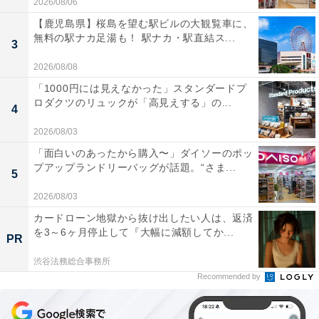
2026/08/06
【鹿児島県】桜島を望む駅ビルの大観覧車に、
無料の駅ナカ足湯も！ 駅ナカ・駅直結ス...
3
2026/08/08
「1000円には見えなかった」スタンダードプ
ロダクツのリュックが「高見えする」の...
4
2026/08/03
「面白いのあったから購入〜」ダイソーのポッ
プアップランドリーバッグが話題。“さま...
5
2026/08/03
カードローン地獄から抜け出したい人は、返済
を3～6ヶ月停止して『大幅に減額してか...
PR
渋谷法務総合事務所
Recommended by