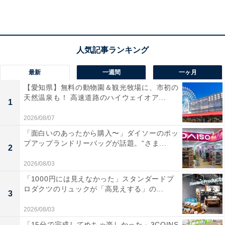
最新
一週間
一ヶ月
【愛知県】無料の動物園＆観光牧場に、市初の
天然温泉も！ 高速道路のハイウェイオア...
1
2026/08/07
「面白いのあったから購入〜」ダイソーのポッ
プアップランドリーバッグが話題。“さま...
2
2026/08/03
「1000円には見えなかった」スタンダードプ
「森の国ぽっぽ温泉」の口コミは？
ロダクツのリュックが「高見えする」の...
3
2026/08/03
「森の国ぽっぽ温泉」には以下のような口コミが寄せら
「15分で完成してめちゃ楽しかった」3COINS