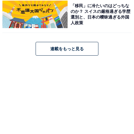
「移民」に冷たいのはどっちな
アクセス
のか？ スイスの厳格過ぎる学歴
選別と、日本の曖昧過ぎる外国
所在地：愛媛県北宇和郡松野町大字松丸1661-13
人政策
アクセス：JR予土線「松丸駅」下車すぐ（駅舎2階） /
松山自動車道「西予宇和IC」より車で約40分
連載をもっと見る
料金
※ボディシャンプー・リンスインシャンプー備え付け。
タオルはご持参いただくか、店内で購入可。
平日：550円
土・日・祝：550円
営業時間
10:00〜22:00（21:30札止め）
定休日：第2月曜日（祝日の場合は翌日）／8月は第1月
曜日