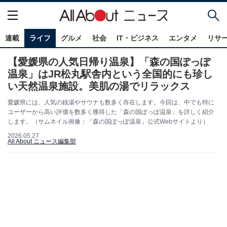
連載
ライフ
グルメ
社会
IT・ビジネス
エンタメ
リサ
【愛媛県の人気日帰り温泉】「森の国ぽっぽ
温泉」はJR松丸駅舎内という全国的にも珍し
い天然温泉施設。美肌の湯でリラックス
愛媛県には、人気の銭湯やサウナも数多く存在します。今回は、中でも特に
ユーザーから高い評価を数多く獲得した「森の国ぽっぽ温泉」を詳しく紹介
します。（サムネイル画像：「森の国ぽっぽ温泉」公式Webサイトより）
2026.05.27
All About ニュース編集部