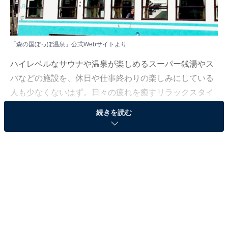
「森の国ぽっぽ温泉」公式Webサイトより
ハイレベルなサウナや温泉が楽しめるスーパー銭湯やス
パなどの施設を、休日や仕事終わりの楽しみにしている
人も少なくないはず。日々の疲れを癒すリラックスタイ
ムは、何物にも代えがたい時間ですよね。しかし、近年
続きを読む
では高い人気をほこる施設も多く、どこに行けばよいか
迷ってしまう……そんな思いを抱えている人もいるので
はないでしょうか。
そんな人に向けて、All About ニュース編集部が厳選し
た、人気かつ評価の高いサウナやスーパー銭湯の施設を
紹介します。今回紹介するのは、愛媛県で人気の施設
「森の国ぽっぽ温泉」です。