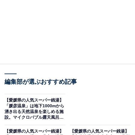
※2026年5月時点で、Googleクチコミが300件以上、平
均評価が3.5超えの銭湯を紹介しています
＞営業時間をチェックする
この記事の執筆者：
All About ニュース編集
部
「All About ニュース」は、ネットの話題から世の中の動きまで、暮
編集部が選ぶおすすめ記事
らしの中にあふれる「なぜ？」「どうして？」を分かりやすく伝え
るAll About発のニュースメディアです。お金や仕事、恋愛、ITに関
...続きを読む
する疑問に対して専門家が分かりやすく回答するほか、エンタメ情
【愛媛県の人気スーパー銭湯】
報やSNSで話題のトピックスを紹介しています。
「媛彦温泉」は地下1000mから
※本記事で紹介している商品の購入やサービスの利用により、売上の一部が
湧き出る天然温泉を楽しめる施
オールアバウトに還元されることがあります。
設。マイクロバブル露天風呂で
リラックス
「森の国ぽっぽ温泉」はJR松丸駅舎2階にある、
【愛媛県の人気スーパー銭湯】
【愛媛県の人気スーパー銭湯】
男女日替わり2種の浴場と家族風呂が揃う天然温泉