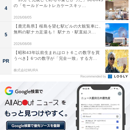
れています。
の「モールドールトレカケースキッ...
4
駅の2階に温泉があるとは驚きで、電車で来てその
2026/08/05
ままお風呂に入れる体験はここだけだと思います。
【鹿児島県】桜島を望む駅ビルの大観覧車に、
無料の駅ナカ足湯も！ 駅ナカ・駅直結ス...
木目調の明治の湯はとても落ち着いた雰囲気で、ゆ
5
ったりとリラックスできました。
2026/08/08
【昭和43年以前生まれはロト６この数字を買
うべき】6つの数字が「完全一致」する方...
PR
滑床の湯の露天岩風呂は山の緑を眺めながら入れて
株式会社MURA
とても気持ちよかったです。サウナと水風呂もあ
Recommended by
り、しっかりととのえて大満足でした。
駅前の足湯は無料で誰でも利用できて、松丸の町並
みを眺めながらのんびりできました。温泉上がりに
瓶牛乳や松野の特産品を買えるのも嬉しいポイント