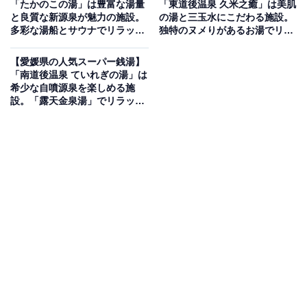
「たかのこの湯」は豊富な湯量
「東道後温泉 久米之癒」は美肌
と良質な新源泉が魅力の施設。
の湯と三玉水にこだわる施設。
多彩な湯船とサウナでリラック
独特のヌメりがあるお湯でリラ
全国的にも珍しいJR予土線「松丸駅」の駅舎2階に位置
ス
ックス
する天然温泉施設。木目のあたたかみが特徴の「明治の
【愛媛県の人気スーパー銭湯】
湯」と、滑床渓谷・雪輪の滝をイメージした岩風呂調の
「南道後温泉 ていれぎの湯」は
希少な自噴源泉を楽しめる施
「滑床の湯」の2種類の浴場が奇数日・偶数日で男女入
設。「露天金泉湯」でリラック
れ替わります。各浴場にはサウナ・水風呂・露天風呂
ス
（明治の湯は大樽風呂、滑床の湯は岩風呂）を完備。家
族風呂や無料の足湯も揃い、ボディシャンプー・リンス
インシャンプーは備え付けです。
楽天トラベルで愛媛県の施設を見る