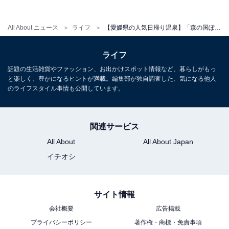
宿泊可否
All About ニュース
ライフ
【愛媛県の人気日帰り温泉】「森の国ぽっぽ温泉」はJR松丸駅舎内という全国的にも珍しい天然温泉施設。美肌の湯でリラックス
宿泊：不可（日帰り入浴専用施設）
ライフ
話題の生活雑貨やファッション、お出かけスポット情報など、暮らしがもっ
あわせて読みたい
と楽しく、豊かになるヒントが満載。編集部が独自調査した、気になる他人
【大阪府】最寄駅からすぐ行ける人気スーパ
のライフスタイル事情も公開しています。
ー銭湯4選！ 癒しの天然温泉や本格サウナで
リラックス
関連サービス
All About
All About Japan
イチオシ
サイト情報
会社概要
広告掲載
プライバシーポリシー
著作権・商標・免責事項