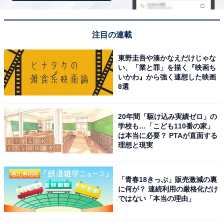
です。
注目の連載
東野圭吾や湊かなえだけじゃな
い、「業と罪」を描く『映画ち
いかわ』から強く連想した映画
8選
20年間「駆け込み実績ゼロ」の
学校も…「こども110番の家」
は本当に必要？ PTAが直面する
理想と現実
「青春18きっぷ」販売激減の裏
に何が？ 連続利用の厳格化だけ
ではない「本当の理由」
アクセス・料金情報は？ 泊まれる？