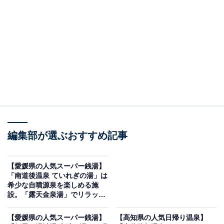
※2026年5月時点で、Googleクチコミが500件以上、平
均評価が4.0超えの銭湯を紹介しています
＞口コミをチェックする
この記事の執筆者：
All About ニュース編集
部
「All About ニュース」は、ネットの話題から世の中の動きまで、暮
編集部が選ぶおすすめ記事
らしの中にあふれる「なぜ？」「どうして？」を分かりやすく伝え
るAll About発のニュースメディアです。お金や仕事、恋愛、ITに関
...続きを読む
する疑問に対して専門家が分かりやすく回答するほか、エンタメ情
【愛媛県の人気スーパー銭湯】
報やSNSで話題のトピックスを紹介しています。
「南道後温泉 ていれぎの湯」は
※本記事で紹介している商品の購入やサービスの利用により、売上の一部が
希少な自噴源泉を楽しめる施
オールアバウトに還元されることがあります。
設。「露天金泉湯」でリラック
ス
「たかのこの湯」は地下1200mから湧き出る豊富
【愛媛県の人気スーパー銭湯】
【高知県の人気日帰り温泉】
な湯量と良質な源泉が魅力