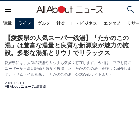
連載
ライフ
グルメ
社会
IT・ビジネス
エンタメ
リサ
【愛媛県の人気スーパー銭湯】「たかのこの
湯」は豊富な湯量と良質な新源泉が魅力の施
設。多彩な湯船とサウナでリラックス
愛媛県には、人気の銭湯やサウナも数多く存在します。今回は、中でも特に
ユーザーから高い評価を数多く獲得した「たかのこの湯」を詳しく紹介しま
す。（サムネイル画像：「たかのこの湯」公式Webサイトより）
2026.05.10
All About ニュース編集部