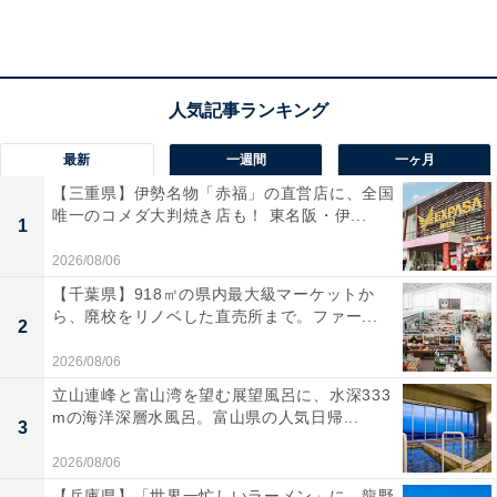
最新
一週間
一ヶ月
【三重県】伊勢名物「赤福」の直営店に、全国
唯一のコメダ大判焼き店も！ 東名阪・伊...
1
2026/08/06
【千葉県】918㎡の県内最大級マーケットか
ら、廃校をリノベした直売所まで。ファー...
2
「たかのこの湯」の口コミは？
2026/08/06
立山連峰と富山湾を望む展望風呂に、水深333
mの海洋深層水風呂。富山県の人気日帰...
「たかのこの湯」には以下のような口コミが寄せられて
3
います。
2026/08/06
【兵庫県】「世界一忙しいラーメン」に、龍野