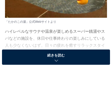
「たかのこの湯」公式Webサイトより
ハイレベルなサウナや温泉が楽しめるスーパー銭湯やス
パなどの施設を、休日や仕事終わりの楽しみにしている
人も少なくないはず。日々の疲れを癒すリラックスタイ
ムは、何物にも代えがたい時間ですよね。しかし、近年
続きを読む
では高い人気をほこる施設も多く、どこに行けばよいか
迷ってしまう……そんな思いを抱えている人もいるので
はないでしょうか。
そんな人に向けて、All About ニュース編集部が厳選し
た、人気かつ評価の高いサウナやスーパー銭湯の施設を
紹介します。今回紹介するのは、愛媛県で人気の施設
「たかのこの湯」です。