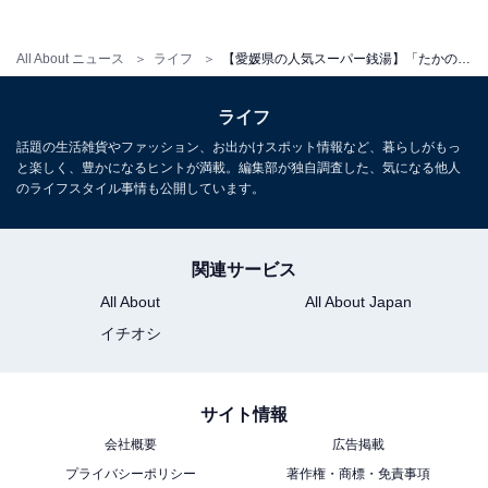
す。宿泊者は滞在中、無料で何度でも「たかのこの湯」
を利用できる特典があります。）
All About ニュース
ライフ
【愛媛県の人気スーパー銭湯】「たかのこの湯」は豊富な湯量と良質な新源泉が魅力の施設。多彩な湯船とサウナでリラックス
ライフ
話題の生活雑貨やファッション、お出かけスポット情報など、暮らしがもっ
と楽しく、豊かになるヒントが満載。編集部が独自調査した、気になる他人
のライフスタイル事情も公開しています。
関連サービス
All About
All About Japan
イチオシ
サイト情報
会社概要
広告掲載
こちらもおすすめ
プライバシーポリシー
著作権・商標・免責事項