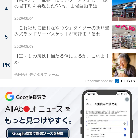
の城下町を再現したSAも。山陽自動車道...
アルカリ性単純温泉の泉質が非常に良く、肌がすべ
4
すべになる。豊富な湯量と47℃の良質な新源泉に癒
2026/08/04
される。
「これ絶対に便利なやつや」ダイソーの折り畳
み式ランドリーバスケットが高評価「使わ...
5
2026/08/03
施設内には「大衆食堂スタンドそのだ」があり、お
【宝くじの裏技】当たる側に回るか、このまま
風呂上がりに昭和レトロな雰囲気の中で食事が楽し
か
PR
めます。
合同会社デジタルファーム
Recommended by
早朝5時から深夜25時まで営業しているため、朝湯
から夜遅くの利用まで幅広く対応しており、利便性
が高い。