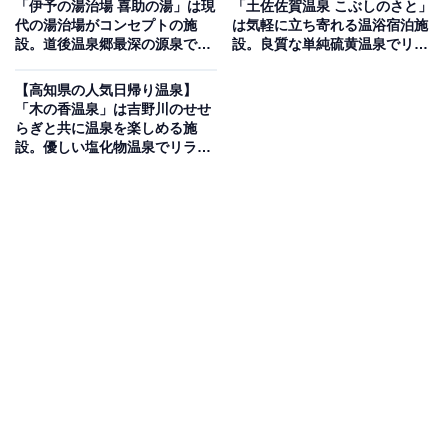
「伊予の湯治場 喜助の湯」は現
「土佐佐賀温泉 こぶしのさと」
代の湯治場がコンセプトの施
は気軽に立ち寄れる温浴宿泊施
設。道後温泉郷最深の源泉でリ
設。良質な単純硫黄温泉でリラ
地下1200mから湧き出る47℃の新源泉「鷹子温泉4号温
ラックス
ックス
泉」を使用しており、大浴場のほか歩行浴や電気風呂、
【高知県の人気日帰り温泉】
露天風呂など多彩な湯船が楽しめます。昭和レトロな雰
「木の香温泉」は吉野川のせせ
らぎと共に温泉を楽しめる施
囲気の「大衆食堂スタンドそのだ たかのこ店」では、昼
設。優しい塩化物温泉でリラッ
は定食、夜は大衆酒場として食事を堪能でき、「手もみ
クス
処癒和（ゆわ）」でのリラクゼーションも充実していま
す。
楽天トラベルで泊まれるサウナを探す