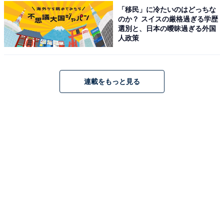
アクセス：【公共交通機関】伊予鉄道郊外電車 横河原線
「移民」に冷たいのはどっちな
「久米駅」下車徒歩8分、または「鷹ノ子駅」下車徒歩9
のか？ スイスの厳格過ぎる学歴
選別と、日本の曖昧過ぎる外国
分。バスは伊予鉄道 川内線「鷹の子温泉前」下車徒歩1
人政策
分。【車】松山ICより約17分。約330台収容可能な無料
駐車場完備。
連載をもっと見る
料金
※ボディソープ・シャンプー備え付け。タオル・カミソ
リ等は館内で販売あり（フェイスタオル300円、バスタ
オル800円等）。
平日：一般 800円（シニア 700円）
土・日・祝：一般 850円（シニア 750円）
※朝湯の会（5:00〜10:00）は600円
宿泊可否
宿泊：可（併設の「たかのこのホテル」に宿泊可能で