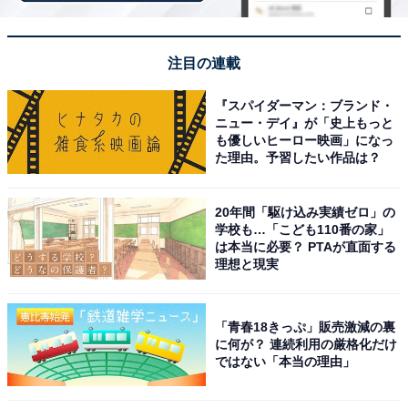
注目の連載
『スパイダーマン：ブランド・
ニュー・デイ』が「史上もっと
も優しいヒーロー映画」になっ
た理由。予習したい作品は？
20年間「駆け込み実績ゼロ」の
学校も…「こども110番の家」
は本当に必要？ PTAが直面する
理想と現実
アクセス・料金情報は？ 泊まれる？
「青春18きっぷ」販売激減の裏
に何が？ 連続利用の厳格化だけ
アクセス
ではない「本当の理由」
所在地：愛媛県松山市鷹子町737番地2