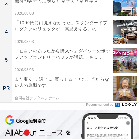
無料の駅ナカ足湯も！ 駅ナカ・駅直結ス...
3
2026/08/08
「1000円には見えなかった」スタンダードプ
ロダクツのリュックが「高見えする」の...
4
2026/08/03
「面白いのあったから購入〜」ダイソーのポッ
プアップランドリーバッグが話題。“さま...
5
2026/08/03
まだ宝くじ“適当に”買ってる？それ、当たらな
い人の典型です
PR
合同会社デジタルファーム
Recommended by