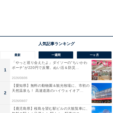
最新
一週間
一ヶ月
「やっと巡り会えたよ」ダイソーの“ちいかわ
ポーチ”が220円で反響。ぬい活＆防災...
1
2026/08/06
【愛知県】無料の動物園＆観光牧場に、市初の
天然温泉も！ 高速道路のハイウェイオア...
2
2026/08/07
【鹿児島県】桜島を望む駅ビルの大観覧車に、