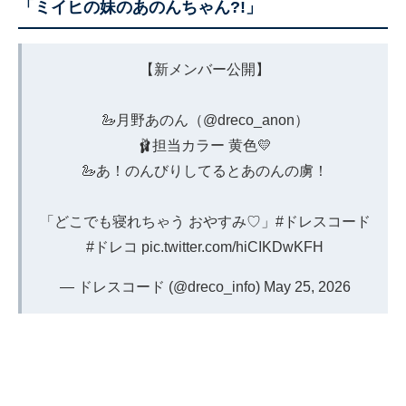
「ミイヒの妹のあのんちゃん?!」
【新メンバー公開】
🦢月野あのん（
@dreco_anon
）
🩰担当カラー 黄色💛
🦢あ！のんびりしてるとあのんの虜！
「どこでも寝れちゃう おやすみ♡」
#ドレスコード
#ドレコ
pic.twitter.com/hiCIKDwKFH
— ドレスコード (@dreco_info)
May 25, 2026