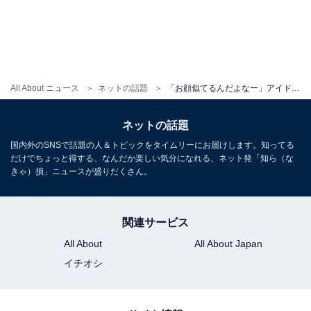
All About ニュース
ネットの話題
「お顔似てるんだよなー」アイドルグループ、新メンバーに有名アイドルの妹疑惑？ 「遺伝子が強すぎる」
ネットの話題
国内外のSNSで話題の人＆トピックをタイムリーにお届けします。知ってる
だけでちょっと得する、なんだか楽しい気分になれる、ネット発「知ら（な
きゃ）損」ニュースが盛りだくさん。
関連サービス
All About
All About Japan
イチオシ