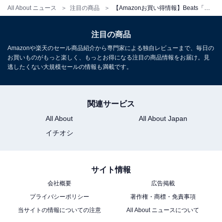
All About ニュース
注目の商品
【Amazonお買い得情報】Beats「ワイヤレスイヤホン」が特別価格で登場中【5月26日】
注目の商品
Amazonや楽天のセール商品紹介から専門家による独自レビューまで、毎日の
お買いものがもっと楽しく、もっとお得になる注目の商品情報をお届け。見
逃したくない大規模セールの情報も満載です。
Beats Flexワイヤレスイヤホン – Apple W1ヘッドフォン
チップ、マグネット式イヤーバッド、Class 1
関連サービス
Bluetooth、最大12時間の再生時間 - Beats ブラック
All About
All About Japan
Amazonで見る
イチオシ
Beats「Solo Buds ストームグレイ」
サイト情報
会社概要
広告掲載
プライバシーポリシー
著作権・商標・免責事項
当サイトの情報についての注意
All About ニュースについて