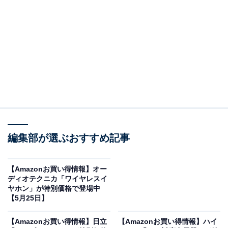
※以下のセール情報は5月26日13時現在のものです。値
段の変更、売り切れの場合もあります。
※本記事で紹介している商品の購入やサービスの利用により、売上の一部が
オールアバウトに還元されることがあります。
Beatsの「ワイヤレスイヤホン」が限定価格に！
10％オフで登場
編集部が選ぶおすすめ記事
【Amazonお買い得情報】オー
ディオテクニカ「ワイヤレスイ
ヤホン」が特別価格で登場中
【5月25日】
【Amazonお買い得情報】日立
【Amazonお買い得情報】ハイ