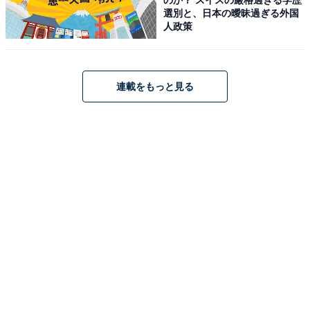
Amazonで見る
選別と、日本の曖昧過ぎる外国
人政策
Beats「Solo Buds」
連載をもっと見る
Beats Solo Buds Bluetoothワイヤレスイヤフォン - 最
大18時間の再生時間、AppleとAndroidで互換性、内蔵マ
イク - マットブラック
Amazonで見る
Beats「Flex」