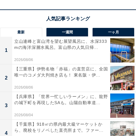
ユーザーからは「激しく動いても全くズレない！」「音
質がパワフル」と高い評価を得ています。一方で、「持
ち運び時にケースの存在感がある」という声も。スポー
最新
一週間
一ヶ月
ツ中も妥協のないサウンドを体感したい人は、購入を検
立山連峰と富山湾を望む展望風呂に、水深333
討してみてもよいかもしれません。
mの海洋深層水風呂。富山県の人気日帰...
1
2026/08/06
あわせて読みたい
【三重県】伊勢名物「赤福」の直営店に、全国
【Amazonお買い得情報】JVCケンウッド
唯一のコメダ大判焼き店も！ 東名阪・伊...
「手元テレビスピーカー」が特別価格で登場
2
中【5月25日】
2026/08/06
【兵庫県】「世界一忙しいラーメン」に、龍野
の城下町を再現したSAも。山陽自動車道...
3
2026/08/04
【千葉県】918㎡の県内最大級マーケットか
ら、廃校をリノベした直売所まで。ファー...
4