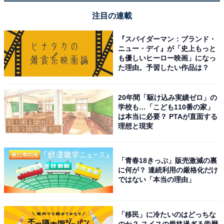
Beats Studio Buds +| ワイヤレスノイズキャンセリング
注目の連載
イヤフォン - AppleデバイスとAndroidデバイスで互換性
が向上、内蔵マイク、耐汗仕様Bluetoothイヤフォン、空
間オーディオ - ブラック/ゴールド
『スパイダーマン：ブランド・
ニュー・デイ』が「史上もっと
Amazonで見る
も優しいヒーロー映画」になっ
た理由。予習したい作品は？
Beats「Powerbeats Fit」
20年間「駆け込み実績ゼロ」の
学校も…「こども110番の家」
は本当に必要？ PTAが直面する
理想と現実
「青春18きっぷ」販売激減の裏
に何が？ 連続利用の厳格化だけ
ではない「本当の理由」
Beats - Powerbeats Fit - ワイヤレスノイズキャンセリン
グイヤフォン、安定した着け心地のワークアウトイヤフォ
ン、IPX4、充電ケース使用で最大30時間持続するバッテ
「移民」に冷たいのはどっちな
リー、AppleとAndroidに対応 - ジェットブラック
のか？ スイスの厳格過ぎる学歴