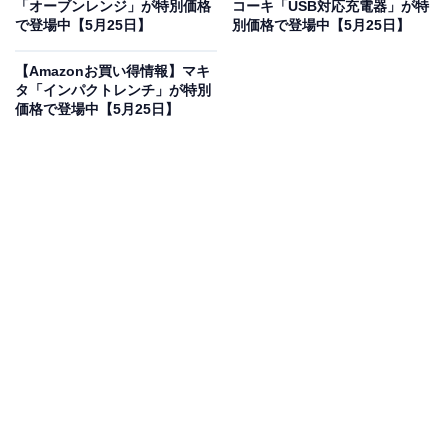
「オーブンレンジ」が特別価格
コーキ「USB対応充電器」が特
Beats Powerbeats Pro 2 ワイヤレスイヤホン - アクティ
で登場中【5月25日】
別価格で登場中【5月25日】
ブノイズキャンセリング, Apple H2, IPX4耐汗耐水, 最大
45時間の再生時間(ワイヤレス充電対応を使用した場合),
【Amazonお買い得情報】マキ
AppleとAndroidに対応 - ジェットブラック
タ「インパクトレンチ」が特別
Amazonで見る
価格で登場中【5月25日】
Beatsのワイヤレスイヤホン「Powerbeats Pro 2」は現在
10％オフの特別価格・税込3万5690円販売中です。
この商品のおすすめポイントは？
Apple H2チップを搭載し、強力なアクティブノイズキャ
ンセリングで自分だけの世界に没頭できます。IPX4の耐
汗耐水性能を備えているため、激しいワークアウトでも
安心！ ケース併用で最大45時間の圧倒的な長時間再生を
誇り、ワイヤレス充電にも対応しています。Appleと
Androidの両方にシームレスに対応する点も魅力です。