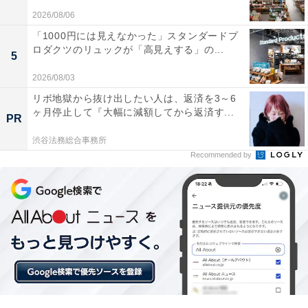
2026/08/06
「1000円には見えなかった」スタンダードプ
ロダクツのリュックが「高見えする」の...
5
2026/08/03
リボ地獄から抜け出したい人は、返済を3～6
ヶ月停止して『大幅に減額してから返済す...
PR
渋谷法務総合事務所
【今日チェックしたい】Beatsの人気商品5選
Recommended by
Beats「Studio Buds +」