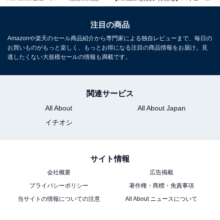
ハイコーキ「RA18DA」
注目の商品
Amazonや楽天のセール商品紹介から専門家による独自レビューまで、毎日の
お買いものがもっと楽しく、もっとお得になる注目の商品情報をお届け。見
逃したくない大規模セールの情報も満載です。
関連サービス
All About
All About Japan
イチオシ
HiKOKI(ハイコーキ) 18V エアダスター 小型 軽量 高風速
122m/sc RA18DA 無段階風速調整機能付き 蓄電池・充電
器別売り 充電式 エアブローガン エアダスターガン
RA18DA (NN)
サイト情報
Amazonで見る
会社概要
広告掲載
プライバシーポリシー
著作権・商標・免責事項
当サイトの情報についての注意
All About ニュースについて
ハイコーキ「WH36DD」