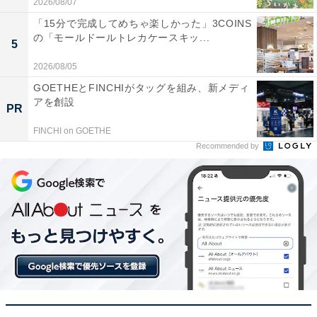
2026/08/07
音が静かなのに風量が抜群で洗車の水吹き飛ばしが
「15分で完成してめちゃ楽しかった」3COINS
劇的に楽になりました
の「モールドールトレカケースキッ...
5
2026/08/05
GOETHEとFINCHIがタッグを組み、新メディ
風量を3段階で細かく調節できるので場所を選ばず
アを創設
使えて重宝しています
PR
FINCHI on GOETHE
Recommended by
庭の掃除や洗車後の作業を静かで快適にこなしたい人に
は、おすすめの商品といえそうです。
あわせて読みたい
【Amazonお買い得情報】ケルヒャー「高圧
洗浄機」が特別価格で登場中【5月24日】