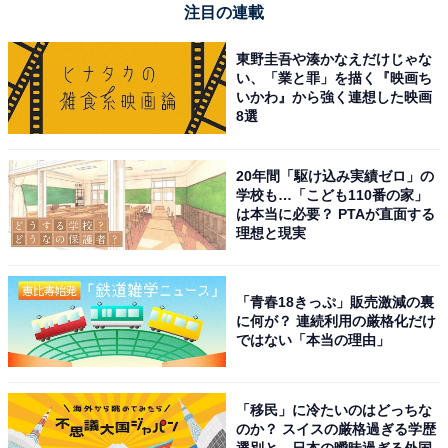
注目の連載
東野圭吾や湊かなえだけじゃな
い、「業と罪」を描く『映画ち
いかわ』から強く連想した映画
8選
20年間「駆け込み実績ゼロ」の
学校も…「こども110番の家」
は本当に必要？ PTAが直面する
理想と現実
【今日チェックしたい】ハイコーキの人気商品5選
「青春18きっぷ」販売激減の裏
に何が？ 連続利用の厳格化だけ
ではない「本当の理由」
ハイコーキ「RB36DC」
「移民」に冷たいのはどっちな
のか？ スイスの厳格過ぎる学歴
選別と、日本の曖昧過ぎる外国