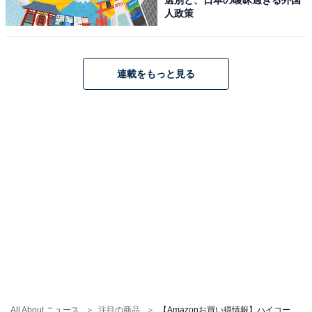
人政策
HiKOKI(ハイコーキ) 36V 充電式 ブロワ RB36DC 大風量
連載をもっと見る
ターボモード 蓄電池・充電器別売 RB36DC(NN)
Amazonで見る
ハイコーキ「RB18DC」
HiKOKI(ハイコーキ) 14.4V 18V 兼用 充電式 ブロワ 大風
量 低振動 風量3段切替+無段変速スイッチ 蓄電池・充電器
別売り RB18DC(NN) グリーン|ブラック
Amazonで見る
All About ニュース
注目の商品
【Amazonお買い得情報】ハイコーキ「ブロワ」が特別価格で登場中【5月26日】