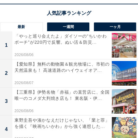
やすい
ブロワです。
低騒音設計を採用
しているため、住
宅街でも周囲を気にせず快適に作業を進められますよ！
最新
一週間
一ヶ月
風量3段切替機能
を搭載し、庭の掃除から洗車後の水飛
「やっと巡り会えたよ」ダイソーの“ちいかわ
ばしまで大活躍。これ1台で日々の清掃が驚くほど手軽
ポーチ”が220円で反響。ぬい活＆防災...
1
でスピーディーに整います。
2026/08/06
【愛知県】無料の動物園＆観光牧場に、市初の
ハイコーキのブロワ「RB36DB(NN)」の口コミは？
天然温泉も！ 高速道路のハイウェイオア...
2
ハイコーキのブロワ「RB36DB(NN)」には以下のような
2026/08/07
口コミが寄せられています。
【三重県】伊勢名物「赤福」の直営店に、全国
唯一のコメダ大判焼き店も！ 東名阪・伊...
3
とても軽くてコンパクトなので長い時間使っても腕
2026/08/06
が疲れません
東野圭吾や湊かなえだけじゃない、「業と罪」
を描く『映画ちいかわ』から強く連想した...
4