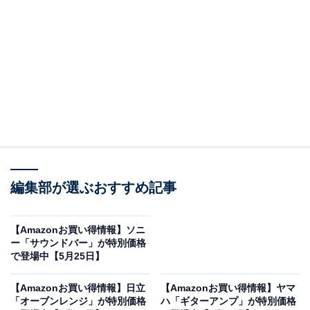
※以下のセール情報は5月26日20時現在のものです。値
段の変更、売り切れの場合もあります。
この記事の執筆者：
All About ニュース お買
いもの部
編集部が選ぶおすすめ記事
Amazonのセール商品から売れ筋ランキングまで、毎日のお買いも
のがもっと楽しく、もっとお得になる情報をお届け。編集部員によ
る独自レビューなど、ここでしか手に入らない情報も満載です。
...続きを読む
【Amazonお買い得情報】ソニ
ー「サウンドバー」が特別価格
※本記事で紹介している商品の購入やサービスの利用により、売上の一部が
で登場中【5月25日】
オールアバウトに還元されることがあります。
【Amazonお買い得情報】日立
【Amazonお買い得情報】ヤマ
ハイコーキの「ブロワ」が限定価格に！ 40％オフ
「オーブンレンジ」が特別価格
ハ「ギターアンプ」が特別価格