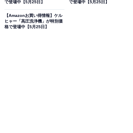
で登場
で登場中【5月25日】
で登場中【5月25日】
【Amazonお買い得情報】ケル
ヒャー「高圧洗浄機」が特別価
格で登場中【5月25日】
HiKOKI(ハイコーキ) 36V ブロワ RB36DB アグレッシブグ
リーン バッテリー・充電器別売り 小型 軽量 低騒音 風量3
段切替 RB36DB(NN)
Amazonで見る
ハイコーキのブロワ「RB36DB(NN)」は現在40％オフの
特別価格・税込1万1526円で販売中です。
この商品のおすすめポイントは？
36Vのパワーを備えながら、
驚くほど小型・軽量で扱い