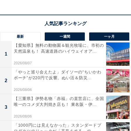
料金
大人：520円
子ども・高齢者：310円
最新
一週間
一ヶ月
宿泊可否
【愛知県】無料の動物園＆観光牧場に、市初の
天然温泉も！ 高速道路のハイウェイオア...
宿泊：可（敷地内にコテージが用意されており、宿泊利
1
用が可能）
2026/08/07
「やっと巡り会えたよ」ダイソーの“ちいかわ
あわせて読みたい
ポーチ”が220円で反響。ぬい活＆防災...
2
【茨城県の人気温泉】「ふれあいセンター湯
楽々（ゆらら）」はコテージ宿泊もできる憩
2026/08/06
いのリゾート施設
【三重県】伊勢名物「赤福」の直営店に、全国
唯一のコメダ大判焼き店も！ 東名阪・伊...
3
2026/08/06
「1000円には見えなかった」スタンダードプ