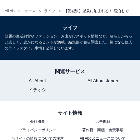
（入館料＋館内着＋タオルセット）の参考料金です。
All About ニュース
ライフ
【茨城県】温泉に泊まれる！ 宿泊もできる人気スパ・日帰り温泉4選
平日：1,800円
土・日・祝：1,900円
ライフ
話題の生活雑貨やファッション、お出かけスポット情報など、暮らしがもっ
宿泊可否
と楽しく、豊かになるヒントが満載。編集部が独自調査した、気になる他人
のライフスタイル事情も公開しています。
宿泊：可（施設内に宿泊棟を併設しています）
あわせて読みたい
関連サービス
【茨城県の人気スーパー銭湯】「SPA&ごは
All About
All About Japan
ん ゆるうむ」は日本最大級のタワーサウナと
宿泊棟が自慢の施設
イチオシ
サイト情報
会社概要
広告掲載
プライバシーポリシー
著作権・商標・免責事項
当サイトの情報についての注意
All About ニュースについて