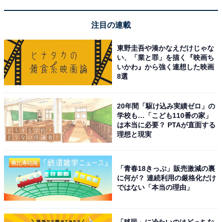
注目の連載
東野圭吾や湊かなえだけじゃな
い、「業と罪」を描く『映画ち
いかわ』から強く連想した映画
8選
20年間「駆け込み実績ゼロ」の
学校も…「こども110番の家」
は本当に必要？ PTAが直面する
「SPA&ごはん ゆるうむ」公式Webサイトより
理想と現実
日本最大級の8段「タワーサウナ」をはじめ計4種類のサ
ウナと、露天風呂・高濃度炭酸泉・ハーブ風呂など多彩
「青春18きっぷ」販売激減の裏
に何が？ 連続利用の厳格化だけ
な湯船が揃います。食事処「ととのうキッチン moimoi」
ではない「本当の理由」
ではサウナ飯やボタニカルメニュー、クラフトビールな
ど健康と美食が両立したグルメも充実。施設内の宿泊棟
に泊まれるため、サウナと食事をたっぷり楽しんでその
「移民」に冷たいのはどっちな