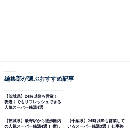
※本記事で紹介している商品の購入やサービスの利用により、売上の一部が
オールアバウトに還元されることがあります。
「ふれあいセンター湯楽々（ゆらら）」は心も体
も癒される憩いのリゾート空間
編集部が選ぶおすすめ記事
【茨城県】24時以降も営業！
夜遅くでもリフレッシュできる
人気スーパー銭湯4選
【茨城県】最寄駅から徒歩圏内
【千葉県】24時以降も営業して
の人気スーパー銭湯4選！ 癒し
いるスーパー銭湯3選！ 仕事終