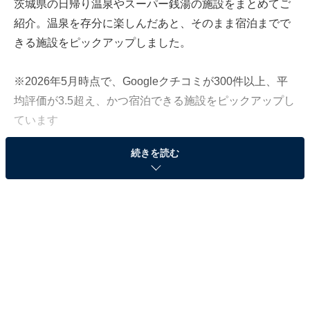
茨城県の日帰り温泉やスーパー銭湯の施設をまとめてご
紹介。温泉を存分に楽しんだあと、そのまま宿泊までで
きる施設をピックアップしました。
※2026年5月時点で、Googleクチコミが300件以上、平
均評価が3.5超え、かつ宿泊できる施設をピックアップし
ています
続きを読む
＞各施設の営業時間と料金をチェックする
この記事の執筆者：
All About ニュース編集
部
「All About ニュース」は、ネットの話題から世の中の動きまで、暮
らしの中にあふれる「なぜ？」「どうして？」を分かりやすく伝え
るAll About発のニュースメディアです。お金や仕事、恋愛、ITに関
...続きを読む
する疑問に対して専門家が分かりやすく回答するほか、エンタメ情
報やSNSで話題のトピックスを紹介しています。