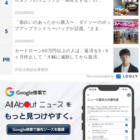
ロダクツのリュックが「高見えする」の...
4
2026/08/03
「面白いのあったから購入〜」ダイソーのポッ
プアップランドリーバッグが話題。“さま...
5
2026/08/03
カードローン50万円以上の人は、返済を3～6
ヶ月停止して『大幅に減額してから返済...
PR
渋谷法務総合事務所
Recommended by
「SPA&ごはん ゆるうむ」は日本最大級のタワー
サウナと美食が楽しめる