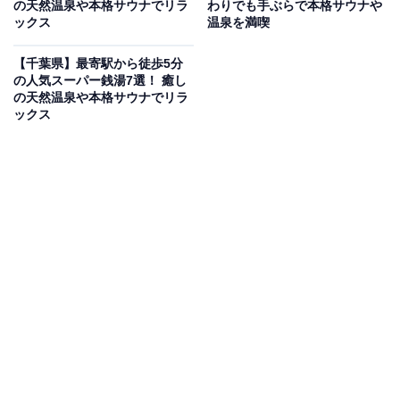
の天然温泉や本格サウナでリラ
わりでも手ぶらで本格サウナや
ックス
温泉を満喫
「ふれあいセンター湯楽々（ゆらら）」公式Webサイトより
大浴場や開放感あふれる露天風呂、泡風呂やサウナを完
【千葉県】最寄駅から徒歩5分
の人気スーパー銭湯7選！ 癒し
備し、地元の人々の憩いの場として長く親しまれていま
の天然温泉や本格サウナでリラ
す。畳でひと休みできる休憩施設やお食事処を備え、毎
ックス
月26日の「風呂の日」にはポイント2倍などお得なサー
ビスも実施。敷地内のコテージで宿泊もできるため、遠
方からも気軽に泊まりがけで訪れることができます。
営業時間
10:00〜21:00
アクセス
所在地：茨城県神栖市奥野谷6283-2
アクセス：東関東自動車道潮来ICから銚子方面に25分