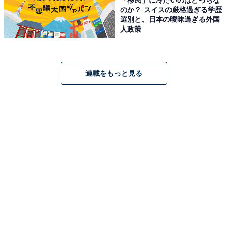
のか？ スイスの厳格過ぎる学歴
まま宿泊という贅沢な過ごし方も可能です。
選別と、日本の曖昧過ぎる外国
人政策
営業時間
10:00〜翌9:00
連載をもっと見る
アクセス
所在地：茨城県水戸市小吹町2624-1
アクセス：JR「水戸駅」北口6番乗り場より、関東鉄道
バス「県自動車学校行き」「水戸医療センター行き」ま
たは関鉄グリーンバス「茨城町役場行き」で、「国土交
通省前」「県庁南」「六番池団地前」のいずれかのバス
停下車
料金
※入館コースにより異なります。以下はフリータイム