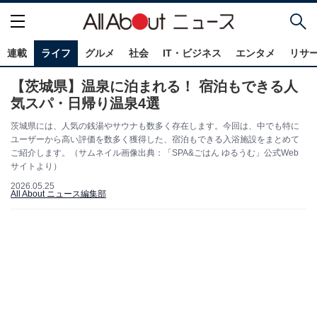
連載
ライフ
グルメ
社会
IT・ビジネス
エンタメ
リサ
【茨城県】温泉に泊まれる！ 宿泊もできる人
気スパ・日帰り温泉4選
茨城県には、人気の銭湯やサウナも数多く存在します。今回は、中でも特に
ユーザーから高い評価を数多く獲得した、宿泊もできる入浴施設をまとめて
ご紹介します。（サムネイル画像出典：「SPA&ごはん ゆるうむ」公式Web
サイトより）
2026.05.25
All About ニュース編集部