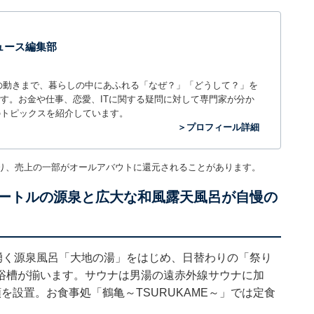
 ニュース編集部
世の中の動きまで、暮らしの中にあふれる「なぜ？」「どうして？」を
ィアです。お金や仕事、恋愛、ITに関する疑問に対して専門家が分か
のトピックスを紹介しています。
＞プロフィール詳細
り、売上の一部がオールアバウトに還元されることがあります。
メートルの源泉と広大な和風露天風呂が自慢の
湧く源泉風呂「大地の湯」をはじめ、日替わりの「祭り
浴槽が揃います。サウナは男湯の遠赤外線サウナに加
を設置。お食事処「鶴亀～TSURUKAME～」では定食