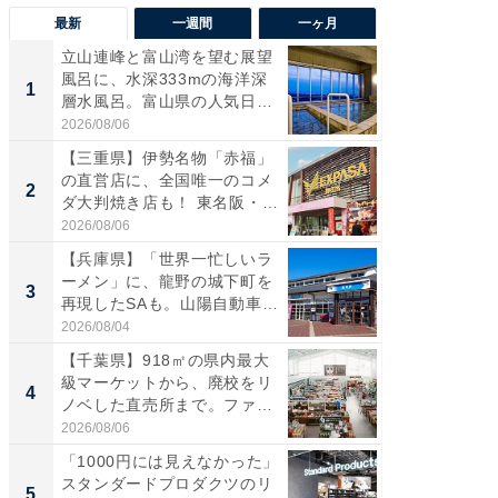
最新
一週間
一ヶ月
立山連峰と富山湾を望む展望
【兵庫
風呂に、水深333mの海洋深
ーメン
1
1
層水風呂。富山県の人気日
再現した
帰...
道...
2026/08/06
2026/08/0
【三重県】伊勢名物「赤福」
【三重
の直営店に、全国唯一のコメ
「鈴鹿天
2
2
ダ大判焼き店も！ 東名阪・
は100
伊...
2026/08/06
2026/08/0
【兵庫県】「世界一忙しいラ
「ミニオ
ーメン」に、龍野の城下町を
ッグ！ 
3
3
再現したSAも。山陽自動車
ど、夏限
道...
2026/08/04
2026/08/0
【千葉県】918㎡の県内最大
【埼玉
級マーケットから、廃校をリ
「行田天
4
4
ノベした直売所まで。ファ
は和の
ー...
が...
2026/08/06
2026/08/0
「1000円には見えなかった」
【石川
スタンダードプロダクツのリ
湯】「天
5
5