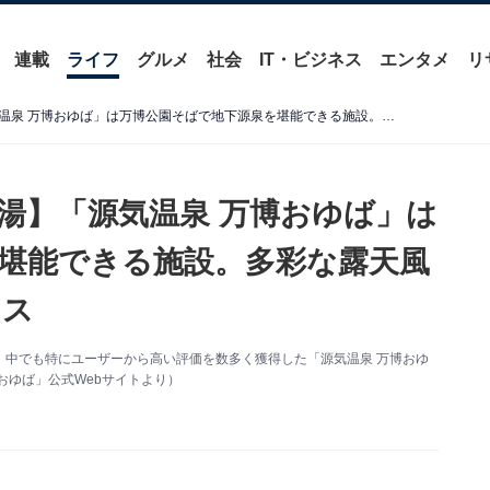
連載
ライフ
グルメ
社会
IT・ビジネス
エンタメ
リ
【大阪府の人気スーパー銭湯】「源気温泉 万博おゆば」は万博公園そばで地下源泉を堪能できる施設。多彩な露天風呂と充実サウナでリラックス
湯】「源気温泉 万博おゆば」は
堪能できる施設。多彩な露天風
クス
、中でも特にユーザーから高い評価を数多く獲得した「源気温泉 万博おゆ
おゆば」公式Webサイトより）