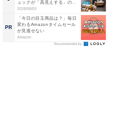
ュックが「高見えする」の...
賀ゆめ
お...
2026/08/03
2026/08/0
「今日の目玉商品は？」毎日
GOETH
変わるAmazonタイムセール
を組み
PR
PR
が見逃せない
Amazon
FINCHI o
Recommended by