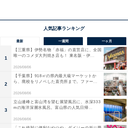
最新
一週間
一ヶ月
【三重県】伊勢名物「赤福」の直営店に、全国
唯一のコメダ大判焼き店も！ 東名阪・伊...
1
2026/08/06
【千葉県】918㎡の県内最大級マーケットか
ら、廃校をリノベした直売所まで。ファー...
2
2026/08/06
立山連峰と富山湾を望む展望風呂に、水深333
「極楽湯 千葉稲毛店」の口コミは？
mの海洋深層水風呂。富山県の人気日帰...
3
「極楽湯 千葉稲毛店」には以下のような口コミが寄せら
2026/08/06
れています。
「これ絶対に便利なやつや」ダイソーの折り畳