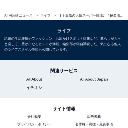
All About ニュース
ライフ
【千葉県の人気スーパー銭湯】「極楽湯 千葉稲毛店」は水素風呂や多彩なサウナで心身を整えられる施設。和の雰囲気漂う露天風呂でリラックス
ライフ
話題の生活雑貨やファッション、お出かけスポット情報など、暮らしがもっ
と楽しく、豊かになるヒントが満載。編集部が独自調査した、気になる他人
のライフスタイル事情も公開しています。
関連サービス
All About
All About Japan
イチオシ
サイト情報
会社概要
広告掲載
プライバシーポリシー
著作権・商標・免責事項