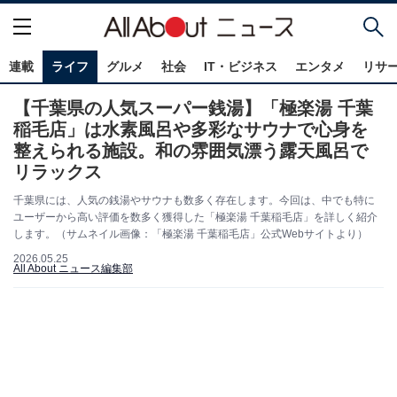
連載
ライフ
グルメ
社会
IT・ビジネス
エンタメ
リサ
【千葉県の人気スーパー銭湯】「極楽湯 千葉
稲毛店」は水素風呂や多彩なサウナで心身を
整えられる施設。和の雰囲気漂う露天風呂で
リラックス
千葉県には、人気の銭湯やサウナも数多く存在します。今回は、中でも特に
ユーザーから高い評価を数多く獲得した「極楽湯 千葉稲毛店」を詳しく紹介
します。（サムネイル画像：「極楽湯 千葉稲毛店」公式Webサイトより）
2026.05.25
All About ニュース編集部