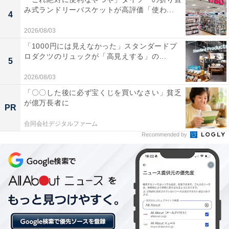
み式ランドリーバスケットが高評価「使わ...
4
食事兼休憩エリアがとても広く、ゆったりと過ごす
2026/08/03
ことができる
「1000円には見えなかった」スタンダードプ
ロダクツのリュックが「高見えする」の...
5
2026/08/03
シャワーヘッドがReFa製なのがうれしい
「〇〇した後に必ず宝くじを買いなさい」貧乏
が億万長者に
PR
合同会社デジタルファーム
内湯の天井が高いので、開放感のある雰囲気でゆっ
Recommended by
たりと過ごせる
「極楽湯 千葉稲毛店」のアクセス
次ページ
や料金情報も見る