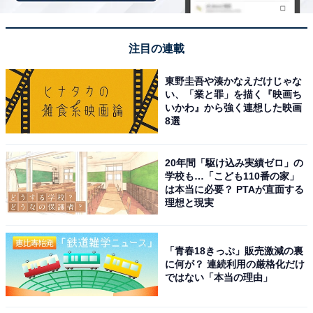
注目の連載
東野圭吾や湊かなえだけじゃな
い、「業と罪」を描く『映画ち
いかわ』から強く連想した映画
8選
20年間「駆け込み実績ゼロ」の
学校も…「こども110番の家」
は本当に必要？ PTAが直面する
理想と現実
こちらもおすすめ
「青春18きっぷ」販売激減の裏
に何が？ 連続利用の厳格化だけ
【千葉県の人気スーパー銭湯】「野天風呂 湯の
ではない「本当の理由」
郷」は開放感あふれる野天風呂が自慢の施設。
炭酸泉やサウナでリラックス