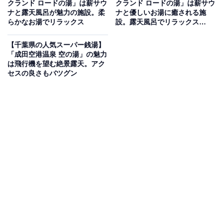
クランド ロードの湯」は薪サウ
クランド ロードの湯」は薪サウ
ウナで充実したバスタイムを過ごせる施設
ナと露天風呂が魅力の施設。柔
ナと優しいお湯に癒される施
らかなお湯でリラックス
設。露天風呂でリラックス
【2026年2月調査】
和の趣を感じる館内には、露天風呂や人工炭酸泉に加
【千葉県の人気スーパー銭湯】
え、千葉市内では唯一となる水素風呂など、バラエティ
「成田空港温泉 空の湯」の魅力
豊かな湯船が充実しています。サウナはドライサウナと
は飛行機を望む絶景露天。アク
セスの良さもバツグン
ロウリュウ熱波サウナの2種類を男女それぞれに設置。
お食事処では餃子やサムギョプサルといったボリューム
満点のメニューから、人気ゲームや地域とのコラボ料理
まで幅広く揃い、家族みんなで一日を満喫できます。
楽天トラベルで千葉県の施設を見る