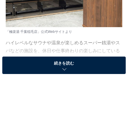
「極楽湯 千葉稲毛店」公式Webサイトより
ハイレベルなサウナや温泉が楽しめるスーパー銭湯やス
パなどの施設を、休日や仕事終わりの楽しみにしている
人も少なくないはず。日々の疲れを癒すリラックスタイ
続きを読む
ムは、何物にも代えがたい時間ですよね。しかし、近年
では高い人気をほこる施設も多く、どこに行けばよいか
迷ってしまう……そんな思いを抱えている人もいるので
はないでしょうか。
そんな人に向けて、All About ニュース編集部が厳選し
た、人気かつ評価の高いサウナやスーパー銭湯の施設を
紹介します。今回紹介するのは、千葉県で人気の施設