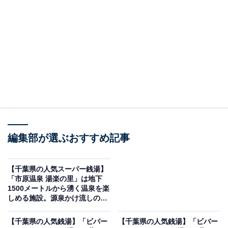
「極楽湯 千葉稲毛店」です。
※2026年5月時点で、Googleクチコミが500件以上、平
均評価が3.5超えの銭湯を紹介しています
＞アクセスと料金をチェックする
この記事の執筆者：
All About ニュース編集
部
編集部が選ぶおすすめ記事
「All About ニュース」は、ネットの話題から世の中の動きまで、暮
らしの中にあふれる「なぜ？」「どうして？」を分かりやすく伝え
るAll About発のニュースメディアです。お金や仕事、恋愛、ITに関
...続きを読む
【千葉県の人気スーパー銭湯】
する疑問に対して専門家が分かりやすく回答するほか、エンタメ情
「市原温泉 湯楽の里」は地下
報やSNSで話題のトピックスを紹介しています。
1500メートルから湧く温泉を楽
※本記事で紹介している商品の購入やサービスの利用により、売上の一部が
しめる施設。源泉かけ流しの露
オールアバウトに還元されることがあります。
天風呂でリラックス
「極楽湯 千葉稲毛店」は水素風呂や個性豊かなサ
【千葉県の人気銭湯】「ビバー
【千葉県の人気銭湯】「ビバー