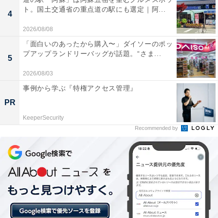
ト。国土交通省の重点道の駅にも選定｜阿...
サウナは熱の入り方がちょうどよく無理なくととの
4
うことができる
2026/08/08
「面白いのあったから購入〜」ダイソーのポッ
プアップランドリーバッグが話題。“さま...
5
露天風呂が充実しており、サウナ後のととのいスペ
2026/08/03
ースが最高でした
事例から学ぶ『特権アクセス管理』
PR
KeeperSecurity
スタッフの接客が明るく丁寧で、食事処のメニュー
Recommended by
も豊富かつ美味しいため、単なる入浴施設以上のリ
ラックス体験ができる場所として高く評価されてい
ます。