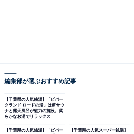
※2026年5月時点で、Googleクチコミが500件以上、平
均評価が3.5超えの銭湯を紹介しています
＞口コミをチェックする
この記事の執筆者：
All About ニュース編集
部
「All About ニュース」は、ネットの話題から世の中の動きまで、暮
編集部が選ぶおすすめ記事
らしの中にあふれる「なぜ？」「どうして？」を分かりやすく伝え
るAll About発のニュースメディアです。お金や仕事、恋愛、ITに関
...続きを読む
する疑問に対して専門家が分かりやすく回答するほか、エンタメ情
【千葉県の人気銭湯】「ビバー
報やSNSで話題のトピックスを紹介しています。
クランド ロードの湯」は薪サウ
※本記事で紹介している商品の購入やサービスの利用により、売上の一部が
ナと露天風呂が魅力の施設。柔
オールアバウトに還元されることがあります。
らかなお湯でリラックス
「野天風呂 湯の郷」は多彩なお風呂とサウナが揃
【千葉県の人気銭湯】「ビバー
【千葉県の人気スーパー銭湯】
う野天風呂の名所