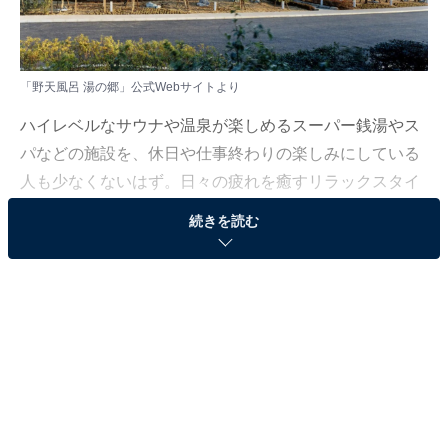
「野天風呂 湯の郷」公式Webサイトより
ハイレベルなサウナや温泉が楽しめるスーパー銭湯やス
パなどの施設を、休日や仕事終わりの楽しみにしている
人も少なくないはず。日々の疲れを癒すリラックスタイ
ムは、何物にも代えがたい時間ですよね。しかし、近年
続きを読む
では高い人気をほこる施設も多く、どこに行けばよいか
迷ってしまう……そんな思いを抱えている人もいるので
はないでしょうか。
そんな人に向けて、All About ニュース編集部が厳選し
た、人気かつ評価の高いサウナやスーパー銭湯の施設を
紹介します。今回紹介するのは、千葉県で人気の施設
「野天風呂 湯の郷」です。