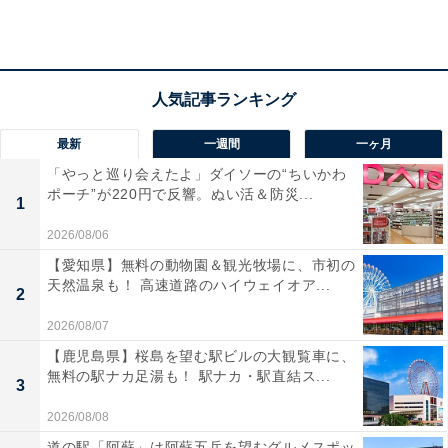
最新
一週間
一ヶ月
「やっと巡り会えたよ」ダイソーの“ちいかわ
ポーチ”が220円で反響。ぬい活＆防災...
1
2026/08/06
【愛知県】無料の動物園＆観光牧場に、市初の
天然温泉も！ 高速道路のハイウェイオア...
2
「野天風呂 湯の郷」の口コミは？
2026/08/07
【鹿児島県】桜島を望む駅ビルの大観覧車に、
無料の駅ナカ足湯も！ 駅ナカ・駅直結ス...
「野天風呂 湯の郷」には以下のような口コミが寄せられ
3
ています。
2026/08/08
道の駅「阿蘇」は阿蘇五岳を望むグルメスポッ