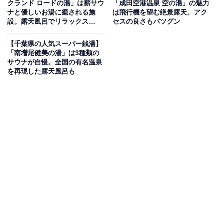
クランド ロードの湯」は薪サウ
「成田空港温泉 空の湯」の魅力
ナと優しいお湯に癒される施
は飛行機を望む絶景露天。アク
設。露天風呂でリラックス
セスの良さもバツグン
屋外に広がる「野天風呂」を中心に据えた、開放感が魅
【2026年2月調査】
力の施設です。高濃度炭酸泉やあつ湯など種類豊富なお
【千葉県の人気スーパー銭湯】
風呂を楽しめるほか、強力なオートロウリュを搭載した
「南増尾健美の湯」は3種類の
サウナが自慢。全国の有名温泉
ダブルパンカーズサウナと備長炭冷水風呂も人気。「湯
を再現した露天風呂も
けむりレストランPALM」ではサウナ飯から和食まで幅
広いメニューが揃い、入浴以上のくつろぎ体験が味わえ
ます。
楽天トラベルで泊まれるサウナを探す