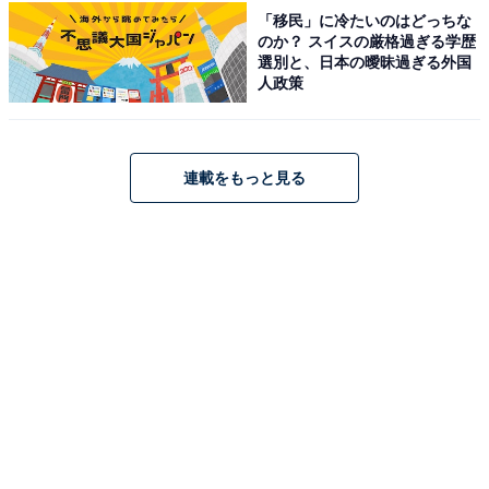
歩約15分、または「運河駅」より徒歩約15分。車の場合
「移民」に冷たいのはどっちな
は、常磐自動車道「流山IC」より約15分、「柏IC」より
のか？ スイスの厳格過ぎる学歴
選別と、日本の曖昧過ぎる外国
約15分。
人政策
料金
※レンタルタオルセット（バスタオル・フェイスタオ
連載をもっと見る
ル）300円、レンタル館内着300円。
平日：880円
土・日・祝：980円
営業時間
営業時間：9:00〜24:30（最終受付は24:00まで）
定休日：3月・6月・9月・12月の第2火曜日
宿泊可否
宿泊：不可（24時30分に閉館するため、宿泊施設として