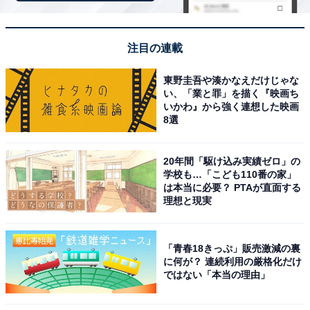
注目の連載
東野圭吾や湊かなえだけじゃな
い、「業と罪」を描く『映画ち
いかわ』から強く連想した映画
8選
20年間「駆け込み実績ゼロ」の
学校も…「こども110番の家」
は本当に必要？ PTAが直面する
理想と現実
アクセス・料金情報は？ 泊まれる？
アクセス
「青春18きっぷ」販売激減の裏
に何が？ 連続利用の厳格化だけ
所在地：千葉県野田市山崎貝塚町5-2
ではない「本当の理由」
アクセス：東武アーバンパークライン「梅郷駅」より徒