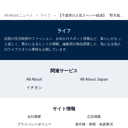
の利用はできません。）
All About ニュース
ライフ
【千葉県の人気スーパー銭湯】「野天風呂 湯の郷」は開放感あふれる野天風呂が自慢の施設。炭酸泉やサウナでリラックス
ライフ
話題の生活雑貨やファッション、お出かけスポット情報など、暮らしがもっ
と楽しく、豊かになるヒントが満載。編集部が独自調査した、気になる他人
のライフスタイル事情も公開しています。
関連サービス
All About
All About Japan
イチオシ
サイト情報
こちらもおすすめ
会社概要
広告掲載
【千葉県の人気スーパー銭湯】「市原温泉 湯楽
プライバシーポリシー
著作権・商標・免責事項