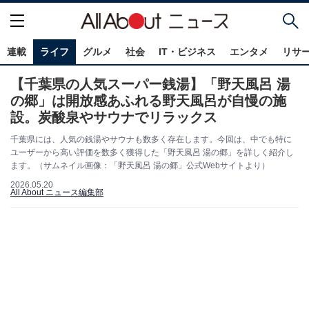
連載
ライフ
グルメ
社会
IT・ビジネス
エンタメ
リサ
【千葉県の人気スーパー銭湯】「野天風呂 湯
の郷」は開放感あふれる野天風呂が自慢の施
設。炭酸泉やサウナでリラックス
千葉県には、人気の銭湯やサウナも数多く存在します。今回は、中でも特に
ユーザーから高い評価を数多く獲得した「野天風呂 湯の郷」を詳しく紹介し
ます。（サムネイル画像：「野天風呂 湯の郷」公式Webサイトより）
2026.05.20
All About ニュース編集部