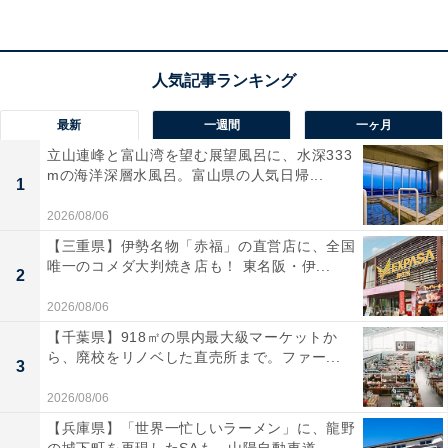
最新
一週間
一ヶ月
立山連峰と富山湾を望む展望風呂に、水深333
mの海洋深層水風呂。富山県の人気日帰...
1
2026/08/06
【三重県】伊勢名物「赤福」の直営店に、全国
唯一のコメダ大判焼き店も！ 東名阪・伊...
2
2026/08/06
【千葉県】918㎡の県内最大級マーケットか
ら、廃校をリノベした直売所まで。ファー...
3
「ハウステンボス温泉」の口コミは？
2026/08/06
【兵庫県】「世界一忙しいラーメン」に、龍野
「ハウステンボス温泉」には以下のような口コミが寄せ