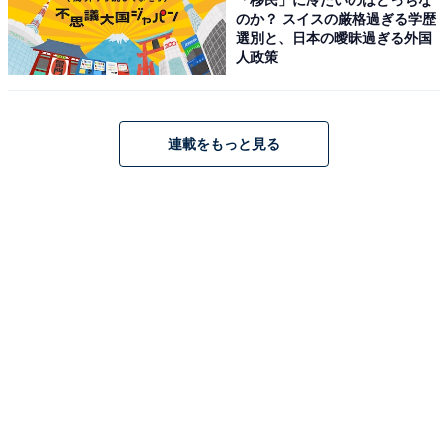
のか？ スイスの厳格過ぎる学歴
所在地：長崎県佐世保市ハウステンボス町6-1
選別と、日本の曖昧過ぎる外国
アクセス：西肥バス「ハウステンボス西門」バス停より
人政策
すぐ。オフィシャルホテル宿泊者向けの専用シャトルバ
ス運行あり。車の場合は約100台収容の駐車場あり（入
浴で5時間無料）。
連載をもっと見る
料金
※フェイスタオル・バスタオルは料金に含まれません
（レンタルタオルセットは400円）。岩盤浴の利用は12
歳以上限定で専用着の着用が必須。公式ファンクラブ会
員やオフィシャルホテル宿泊者向けの割引優待料金設定
があります。
平日：大人：800円／子供（4〜12歳）：600円（※大浴
場＋岩盤浴コースは大人2,000円）
土・日・祝：大人：800円／子供（4〜12歳）：600円