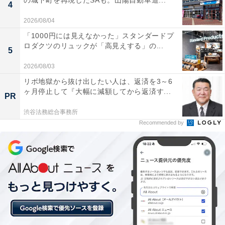
の城下町を再現したSAも。山陽自動車道...
られています。
4
2026/08/04
空気に触れると茶褐色に変わる本格的な天然温泉
「1000円には見えなかった」スタンダードプ
ロダクツのリュックが「高見えする」の...
で、泉質がとても濃厚で体の芯からポカポカと温ま
5
ります。
2026/08/03
リボ地獄から抜け出したい人は、返済を3～6
ヶ月停止して『大幅に減額してから返済す...
PR
大浴場には露天風呂、檜風呂、ナノ風呂、ジャグジ
渋谷法務総合事務所
ー、サウナなど多種多様な浴槽があり、飽きずに長
Recommended by
湯を楽しめます。
岩盤浴には時間制限がなく、専用の水分補給サーバ
ーも完備されているため、時間を気にせずじっくり
と汗を流してリフレッシュできます。