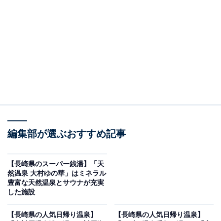
「ハウステンボス温泉」です。
※2026年5月時点で、Googleクチコミが500件以上、平
均評価が3.5超えの銭湯を紹介しています
＞アクセスと料金をチェックする
この記事の執筆者：
All About ニュース編集
部
編集部が選ぶおすすめ記事
「All About ニュース」は、ネットの話題から世の中の動きまで、暮
らしの中にあふれる「なぜ？」「どうして？」を分かりやすく伝え
るAll About発のニュースメディアです。お金や仕事、恋愛、ITに関
...続きを読む
【長崎県のスーパー銭湯】「天
する疑問に対して専門家が分かりやすく回答するほか、エンタメ情
然温泉 大村ゆの華」はミネラル
報やSNSで話題のトピックスを紹介しています。
豊富な天然温泉とサウナが充実
※本記事で紹介している商品の購入やサービスの利用により、売上の一部が
した施設
オールアバウトに還元されることがあります。
「ハウステンボス温泉」は源泉かけ流しの露天風
【長崎県の人気日帰り温泉】
【長崎県の人気日帰り温泉】