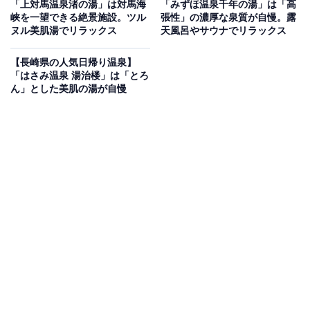
「上対馬温泉渚の湯」は対馬海
「みずほ温泉千年の湯」は「高
呂や岩盤浴を備えたリゾート温泉施設
峡を一望できる絶景施設。ツル
張性」の濃厚な泉質が自慢。露
ヌル美肌湯でリラックス
天風呂やサウナでリラックス
ハウステンボス敷地内（入場無料ゾーン）に佇む、茶褐
【長崎県の人気日帰り温泉】
色に変化する良質なナトリウム・カルシウム-塩化物温泉
「はさみ温泉 湯治楼」は「とろ
が湧き出る天然温泉施設。露天風呂や檜風呂、ナノ風
ん」とした美肌の湯が自慢
呂、ジャグジーなど5タイプのお風呂のほか、水風呂付
きサウナを完備。さらに、時間制限なしで女性専用ルー
ムもある岩盤浴や、事前予約制の全室露天タイプ家族風
呂、約40名が寛げる広々とした畳の休憩処など充実した
設備が魅力です。
楽天トラベルで泊まれるサウナを探す