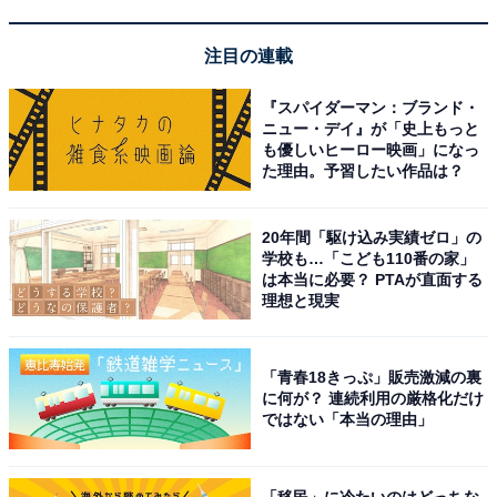
注目の連載
『スパイダーマン：ブランド・
ニュー・デイ』が「史上もっと
も優しいヒーロー映画」になっ
た理由。予習したい作品は？
20年間「駆け込み実績ゼロ」の
学校も…「こども110番の家」
は本当に必要？ PTAが直面する
理想と現実
「青春18きっぷ」販売激減の裏
に何が？ 連続利用の厳格化だけ
アクセス・料金情報は？ 泊まれる？
ではない「本当の理由」
アクセス
「移民」に冷たいのはどっちな