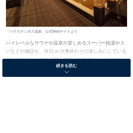
「ハウステンボス温泉」公式Webサイトより
ハイレベルなサウナや温泉が楽しめるスーパー銭湯やス
パなどの施設を、休日 or 仕事終わりの楽しみにしている
人も少なくないはず。日々の疲れを癒すリラックスタイ
続きを読む
ムは、何物にも代えがたい時間ですよね。しかし、近年
では高い人気をほこる施設も多く、どこに行けばよいか
迷ってしまう……そんな思いを抱えている人もいるので
はないでしょうか。
そんな人に向けて、All About ニュース編集部が厳選し
た、人気かつ評価の高いサウナやスーパー銭湯の施設を
紹介します。今回紹介するのは、長崎県で人気の施設