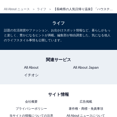
（※大浴場＋岩盤浴コースは大人2,000円）
All About ニュース
ライフ
【長崎県の人気日帰り温泉】「ハウステンボス温泉」はヨーロッパ風リゾート内で天然温泉を満喫できる施設
宿泊可否
ライフ
宿泊：不可（営業時間が16:00〜24:00までの日帰り温泉
話題の生活雑貨やファッション、お出かけスポット情報など、暮らしがもっ
施設、かつ駐車場での車中泊も禁止されているため）
と楽しく、豊かになるヒントが満載。編集部が独自調査した、気になる他人
のライフスタイル事情も公開しています。
関連サービス
All About
All About Japan
イチオシ
サイト情報
会社概要
広告掲載
プライバシーポリシー
著作権・商標・免責事項
当サイトの情報についての注意
All About ニュースについて