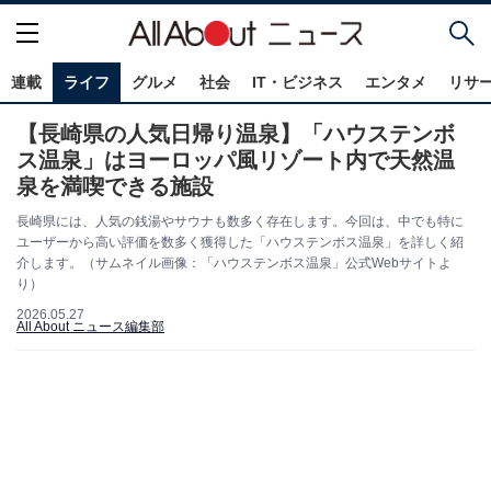
連載
ライフ
グルメ
社会
IT・ビジネス
エンタメ
リサ
【長崎県の人気日帰り温泉】「ハウステンボ
ス温泉」はヨーロッパ風リゾート内で天然温
泉を満喫できる施設
長崎県には、人気の銭湯やサウナも数多く存在します。今回は、中でも特に
ユーザーから高い評価を数多く獲得した「ハウステンボス温泉」を詳しく紹
介します。（サムネイル画像：「ハウステンボス温泉」公式Webサイトよ
り）
2026.05.27
All About ニュース編集部