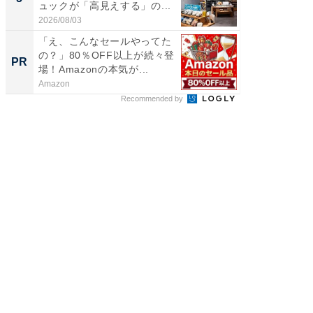
ュックが「高見えする」の...
賀ゆめ
お...
2026/08/03
2026/08/0
「え、こんなセールやってた
シェア別荘
の？」80％OFF以上が続々登
wners
PR
PR
場！Amazonの本気が...
Amazon
COCO VIL
Recommended by