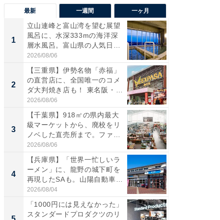
最新
一週間
一ヶ月
立山連峰と富山湾を望む展望
【兵庫
風呂に、水深333mの海洋深
ーメン
1
1
層水風呂。富山県の人気日
再現した
帰...
道...
2026/08/06
2026/08/0
【三重県】伊勢名物「赤福」
【三重
の直営店に、全国唯一のコメ
「鈴鹿天
2
2
ダ大判焼き店も！ 東名阪・
は100
伊...
2026/08/06
2026/08/0
【千葉県】918㎡の県内最大
「ミニオ
級マーケットから、廃校をリ
ッグ！ 
3
3
ノベした直売所まで。ファ
ど、夏限
ー...
2026/08/06
2026/08/0
【兵庫県】「世界一忙しいラ
【埼玉
ーメン」に、龍野の城下町を
「行田天
4
4
再現したSAも。山陽自動車
は和の
道...
が...
2026/08/04
2026/08/0
「1000円には見えなかった」
【石川
スタンダードプロダクツのリ
湯】「天
5
5