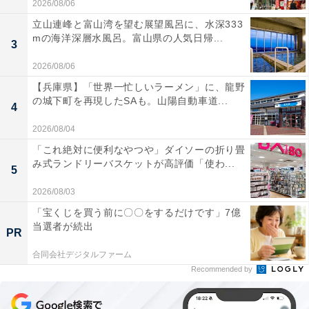
2026/08/06
立山連峰と富山湾を望む展望風呂に、水深333
mの海洋深層水風呂。富山県の人気日帰...
3
2026/08/06
【兵庫県】「世界一忙しいラーメン」に、龍野
の城下町を再現したSAも。山陽自動車道...
4
2026/08/04
「これ絶対に便利なやつや」ダイソーの折り畳
み式ランドリーバスケットが高評価「使わ...
5
2026/08/03
「宝くじを買う前に〇〇をするだけです」7億
当選者が続出
PR
合同会社デジタルファーム
Recommended by