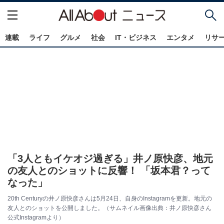
連載
ライフ
グルメ
社会
IT・ビジネス
エンタメ
リサ
「3人ともイケオジ過ぎる」井ノ原快彦、地元
の友人とのショットに反響！ 「坂本君？って
なった」
20th Centuryの井ノ原快彦さんは5月24日、自身のInstagramを更新。地元の
友人とのショットを公開しました。（サムネイル画像出典：井ノ原快彦さん
公式Instagramより）