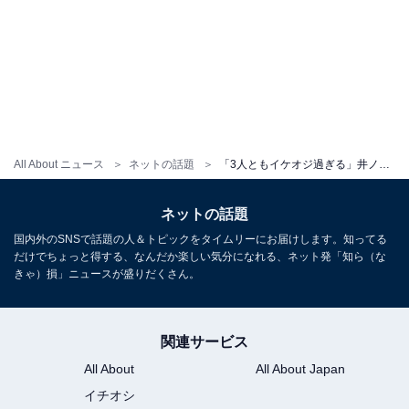
All About ニュース
ネットの話題
「3人ともイケオジ過ぎる」井ノ原快彦、地元の友人とのショットに反響！ 「坂本君？ってなった」
ネットの話題
国内外のSNSで話題の人＆トピックをタイムリーにお届けします。知ってる
だけでちょっと得する、なんだか楽しい気分になれる、ネット発「知ら（な
きゃ）損」ニュースが盛りだくさん。
関連サービス
All About
All About Japan
イチオシ