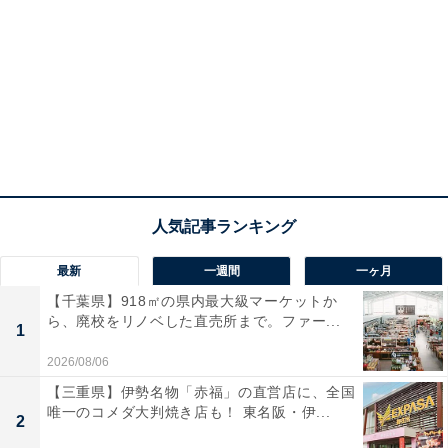
最新
一週間
一ヶ月
【千葉県】918㎡の県内最大級マーケットか
ら、廃校をリノベした直売所まで。ファー...
1
2026/08/06
【三重県】伊勢名物「赤福」の直営店に、全国
唯一のコメダ大判焼き店も！ 東名阪・伊...
2