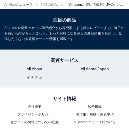
All About ニュース
注目の商品
【Amazonお買い得情報】JVCケンウッド「コンパクトCDコンポ」が特別価格で登場中【5月25日】
注目の商品
Amazonや楽天のセール商品紹介から専門家による独自レビューまで、毎日の
JVCケンウッド Victor EX-D6 ミニコンポ Bluetooth ウッ
お買いものがもっと楽しく、もっとお得になる注目の商品情報をお届け。見
ドコーンシリーズ ハイレゾ音源 CD FM/AM USB再生/録
逃したくない大規模セールの情報も満載です。
音 インテリアオーディオ フルレンジウッドコーン
Amazonで見る
関連サービス
All About
All About Japan
JVCケンウッド「NX-W30」
イチオシ
サイト情報
会社概要
広告掲載
プライバシーポリシー
著作権・商標・免責事項
当サイトの情報についての注意
All About ニュースについて