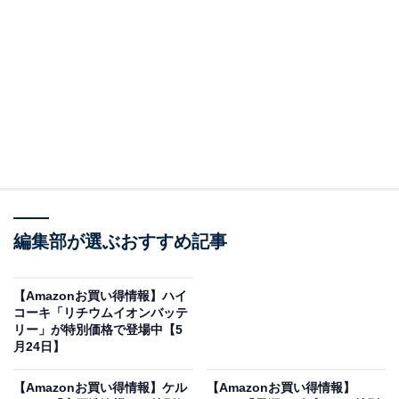
※以下のセール情報は5月25日17時45分現在のもので
す。値段の変更、売り切れの場合もあります。
この記事の執筆者：
All About ニュース お買
いもの部
編集部が選ぶおすすめ記事
Amazonのセール商品から売れ筋ランキングまで、毎日のお買いも
のがもっと楽しく、もっとお得になる情報をお届け。編集部員によ
【Amazonお買い得情報】ハイ
る独自レビューなど、ここでしか手に入らない情報も満載です。
...続きを読む
コーキ「リチウムイオンバッテ
リー」が特別価格で登場中【5
月24日】
※本記事で紹介している商品の購入やサービスの利用により、売上の一部が
オールアバウトに還元されることがあります。
【Amazonお買い得情報】ケル
【Amazonお買い得情報】
JVCケンウッドの「コンパクトCDコンポ」が限定