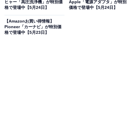
ヒャー「高圧洗浄機」が特別価
Apple「電源アダプタ」が特別
格で登場中【5月24日】
価格で登場中【5月24日】
価格に！ 10％オフで登場
【Amazonお買い得情報】
Pioneer「カーナビ」が特別価
格で登場中【5月23日】
JVCケンウッド KENWOOD LCA-10 コンパクトCDコンポ
Bluetooth対応 ラジオ(ワイドFM) USB再生
Amazonで見る
JVCケンウッドのコンパクトCDコンポ「LCA-10」は現
在10％オフの特別価格・税込2万1500円販売中です。
この商品のおすすめポイントは？