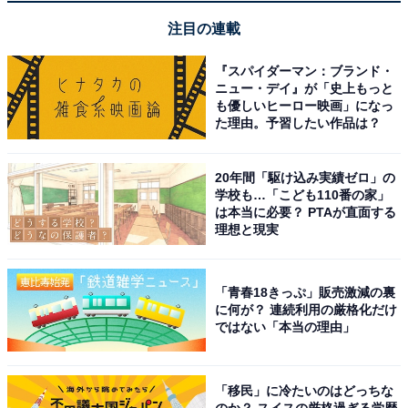
注目の連載
この価格とコンパクトさですが、ケンウッドらしく
音がとても綺麗で聞き疲れしません。ラジオの感度
『スパイダーマン：ブランド・
ニュー・デイ』が「史上もっと
も良く、家事をしながらBGMを流すのに最高です
も優しいヒーロー映画」になっ
た理由。予習したい作品は？
「手持ちのCDを久しぶりに良い音で聴き直したい」とい
20年間「駆け込み実績ゼロ」の
う人はもちろん、スマホの音楽やラジオを手軽に部屋い
学校も…「こども110番の家」
っぱいに響かせたい人、場所を取らないおしゃれな大人
は本当に必要？ PTAが直面する
理想と現実
のオーディオを探している人には、間違いなくおすすめ
の商品です。
「青春18きっぷ」販売激減の裏
あわせて読みたい
に何が？ 連続利用の厳格化だけ
ではない「本当の理由」
【Amazonお買い得情報】REGZA「スマート
テレビ」が特別価格で登場中【5月23日】
「移民」に冷たいのはどっちな
のか？ スイスの厳格過ぎる学歴