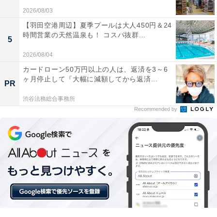
KENWOOD「LCA-10」の口コミは？
2026/08/03
【羽田空港周辺】夏季プールは大人450円＆24
KENWOOD「LCA-10」には以下のような口コミが寄せ
時間営業の天然温泉も！ コスパ抜群...
5
られています。
2026/08/04
カードローン50万円以上の人は、返済を3～6
奥行きがとても薄いので、リビングのカウンターや
ヶ月停止して『大幅に減額してから返済...
寝室のベッドサイドにも無理なく置けました。イン
PR
テリアに馴染むウッド調のデザインがとても気に入
渋谷法務総合事務所
Recommended by
っています
眠っていたCDを久しぶりに聴くために購入しまし
た。スマホからBluetoothでサブスクの音楽もすぐに
飛ばせるので、これ1台で毎日の音楽鑑賞がとても
快適になりました