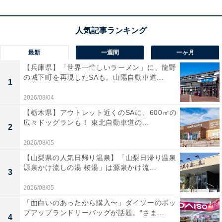
リビングや寝室、キッチンなど、どんな場所にもすっき
りと美しく収まる
KENWOOD（ケンウッド）のコンパク
トCDコンポ「LCA-10」
です。幅わずか375mm、奥行き
98mmの薄型・省スペース設計ながら、インテリアを格
最新
一週間
一ヶ月
上げするウッドテイストの上品なフロントパネルとスタ
【兵庫県】「世界一忙しいラーメン」に、龍野
の城下町を再現したSAも。山陽自動車道...
イリッシュなデザインが魅力です。
1
2026/08/04
コンパクトながら機能は非常に充実しており、お気に入
【栃木県】アウトレット近くのSAに、600㎡の
りの
CD再生
はもちろん、スマホやタブレットの音楽をワ
広々ドッグランも！ 東北自動車道の...
2
イヤレスで手軽に流せる
Bluetooth機能
を搭載。さら
2026/08/05
に、AM番組もクリアな音質で楽しめる「ワイドFM」対
【山梨県の人気日帰り温泉】「山梨日帰り温泉
応のラジオや、USBメモリに保存したMP3ファイルの再
源泉かけ流しの湯 桜湯」は源泉かけ流...
3
生にも対応しています。スピーカー構造にこだわりのチ
2026/08/05
ューニングを施し、サイズを超えた心地よく豊かなサウ
「面白いのあったから購入〜」ダイソーのポッ
ンドを響かせる、日常に寄り添う万能オーディオです！
プアップランドリーバッグが話題。“さま...
4