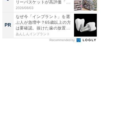
リーバスケットが高評価「使
層水風
わ...
帰...
2026/08/03
2026/08/0
なぜ今「インプラント」を選
なぜ今
ぶ人が急増中？65歳以上の方
ぶ人が急
PR
PR
は要確認。抜けた歯の放置
は要確
は...
は...
あんしんインプラント
あんしん
Recommended by