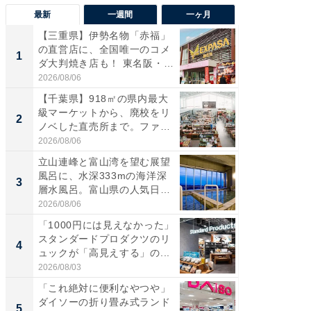
最新
一週間
一ヶ月
【三重県】伊勢名物「赤福」
【兵庫
の直営店に、全国唯一のコメ
ーメン
1
1
ダ大判焼き店も！ 東名阪・
再現した
伊...
道...
2026/08/06
2026/08/0
【千葉県】918㎡の県内最大
【三重
級マーケットから、廃校をリ
の直営
2
2
ノベした直売所まで。ファ
ダ大判焼
ー...
伊...
2026/08/06
2026/08/0
立山連峰と富山湾を望む展望
【千葉県
風呂に、水深333mの海洋深
級マー
3
3
層水風呂。富山県の人気日
ノベし
帰...
ー...
2026/08/06
2026/08/0
「1000円には見えなかった」
ステラ
スタンダードプロダクツのリ
詰め放題
4
4
ュックが「高見えする」の...
00円で「
2026/08/03
2026/08/0
「これ絶対に便利なやつや」
立山連
ダイソーの折り畳み式ランド
風呂に、
5
5