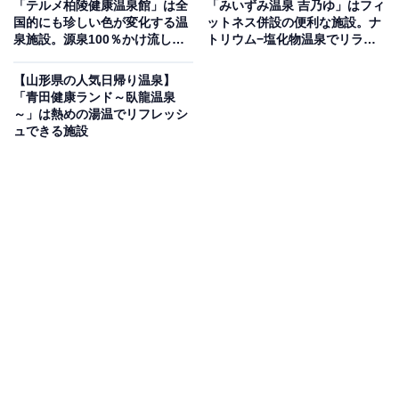
「テルメ柏陵健康温泉館」は全
「みいずみ温泉 吉乃ゆ」はフィ
国的にも珍しい色が変化する温
ットネス併設の便利な施設。ナ
泉施設。源泉100％かけ流しで
トリウム−塩化物温泉でリラッ
平成5年8月にオープンした日帰り温泉保養施設。アユで
リラックス
クス
有名な清流・最上小国川を見おろす小高い丘に位置し、
【山形県の人気日帰り温泉】
露天風呂からは霊峰月山や葉山まで眺望できる、山形県
「青田健康ランド～臥龍温泉
～」は熱めの湯温でリフレッシ
の眺望景観資産第4号に指定された絶景が自慢です。大
ュできる施設
浴場・露天風呂・サウナを完備し、リンスインシャンプ
ー・ボディーソープ・ドライヤーも備え付け。館内には
食堂・大広間・テラス（望遠鏡あり）も揃い、コテージ
やキャンプ場も併設した自然豊かな複合施設です。
楽天トラベルで山形県の施設を見る