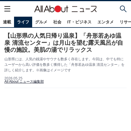
連載
ライフ
グルメ
社会
IT・ビジネス
エンタメ
リサ
【山形県の人気日帰り温泉】「舟形若あゆ温
泉 清流センター」は月山を望む露天風呂が自
慢の施設。美肌の湯でリラックス
山形県には、人気の銭湯やサウナも数多く存在します。今回は、中でも特に
ユーザーから高い評価を数多く獲得した「舟形若あゆ温泉 清流センター」を
詳しく紹介します。※画像はイメージです
2026.05.25
All About ニュース編集部