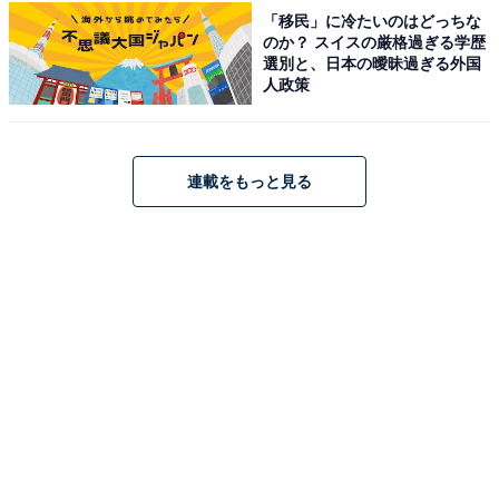
所在地：山形県最上郡舟形町長沢8067
「移民」に冷たいのはどっちな
のか？ スイスの厳格過ぎる学歴
アクセス：JR奥羽本線「舟形駅」より車で約5分
選別と、日本の曖昧過ぎる外国
人政策
料金
※リンスインシャンプー・ボディーソープ備え付け。ド
ライヤー無料。バスタオルレンタル100円。
連載をもっと見る
平日：500円
土・日・祝：500円
営業時間
夏期（4〜10月）：8:00〜21:30（最終受付 21:00）
冬期（11〜3月）：8:30〜20:30（最終受付 20:00）
定休日：毎月第2水曜日（1月は第3月〜水曜日、8月は第
1水曜日）
宿泊可否