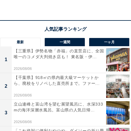
最新
一週間
一ヶ月
【三重県】伊勢名物「赤福」の直営店に、全国
唯一のコメダ大判焼き店も！ 東名阪・伊...
1
2026/08/06
【千葉県】918㎡の県内最大級マーケットか
ら、廃校をリノベした直売所まで。ファー...
2
2026/08/06
立山連峰と富山湾を望む展望風呂に、水深333
「舟形若あゆ温泉 清流センター」の口コミは？
mの海洋深層水風呂。富山県の人気日帰...
3
2026/08/06
「舟形若あゆ温泉 清流センター」には以下のような口コ
「これ絶対に便利なやつや」ダイソーの折り畳