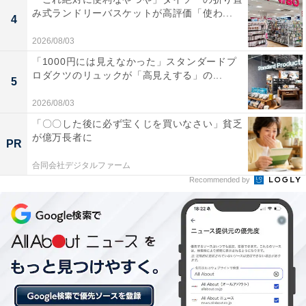
ミが寄せられています。
み式ランドリーバスケットが高評価「使わ...
4
露天風呂から月山や葉山が一望できる絶景に感動し
2026/08/03
ました。広々とした湯船でゆったりと山並みを眺め
「1000円には見えなかった」スタンダードプ
ロダクツのリュックが「高見えする」の...
ながら入浴できる贅沢な時間でした。
5
2026/08/03
「〇〇した後に必ず宝くじを買いなさい」貧乏
が億万長者に
お湯はぬるぬるのアルカリ性で肌がつるつるになる
PR
美肌の湯でした。サウナもあり、小国川のきらめく
合同会社デジタルファーム
川面を眺めながらのんびりできました。
Recommended by
食堂でいただいた鮎定食が絶品でした。温泉もお料
理も大満足で、テラスから眺める景色も格別でし
た。また家族で訪れたいと思います。