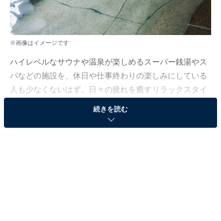
※画像はイメージです
ハイレベルなサウナや温泉が楽しめるスーパー銭湯やス
パなどの施設を、休日や仕事終わりの楽しみにしている
人も少なくないはず。日々の疲れを癒すリラックスタイ
ムは、何物にも代えがたい時間ですよね。しかし、近年
続きを読む
では高い人気をほこる施設も多く、どこに行けばよいか
迷ってしまう……そんな思いを抱えている人もいるので
はないでしょうか。
そんな人に向けて、All About ニュース編集部が厳選し
た、人気かつ評価の高いサウナやスーパー銭湯の施設を
紹介します。今回紹介するのは、山形県で人気の施設
「舟形若あゆ温泉 清流センター」です。