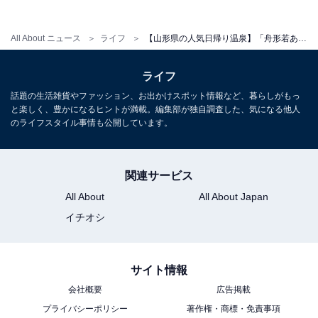
宿泊：可（コテージ13棟・キャンプ場あり）
All About ニュース
ライフ
【山形県の人気日帰り温泉】「舟形若あゆ温泉 清流センター」は月山を望む露天風呂が自慢の施設。美肌の湯でリラックス
ライフ
話題の生活雑貨やファッション、お出かけスポット情報など、暮らしがもっ
と楽しく、豊かになるヒントが満載。編集部が独自調査した、気になる他人
のライフスタイル事情も公開しています。
関連サービス
All About
All About Japan
イチオシ
サイト情報
会社概要
広告掲載
こちらもおすすめ
プライバシーポリシー
著作権・商標・免責事項
【山形県の人気日帰り温泉】「いきいきランド