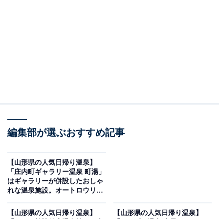
※2026年5月時点で、Googleクチコミが300件以上、平
均評価が4.0超えの銭湯を紹介しています
＞口コミをチェックする
この記事の執筆者：
All About ニュース編集
部
「All About ニュース」は、ネットの話題から世の中の動きまで、暮
編集部が選ぶおすすめ記事
らしの中にあふれる「なぜ？」「どうして？」を分かりやすく伝え
るAll About発のニュースメディアです。お金や仕事、恋愛、ITに関
...続きを読む
する疑問に対して専門家が分かりやすく回答するほか、エンタメ情
【山形県の人気日帰り温泉】
報やSNSで話題のトピックスを紹介しています。
「庄内町ギャラリー温泉 町湯」
※本記事で紹介している商品の購入やサービスの利用により、売上の一部が
はギャラリーが併設したおしゃ
オールアバウトに還元されることがあります。
れな温泉施設。オートロウリュ
サウナでリラックス
「舟形若あゆ温泉 清流センター」は露天風呂から
【山形県の人気日帰り温泉】
【山形県の人気日帰り温泉】
月山・葉山を一望できる日帰り温泉