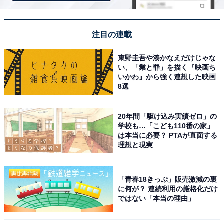
注目の連載
東野圭吾や湊かなえだけじゃな
い、「業と罪」を描く『映画ち
いかわ』から強く連想した映画
8選
20年間「駆け込み実績ゼロ」の
学校も…「こども110番の家」
は本当に必要？ PTAが直面する
理想と現実
アクセス・料金情報は？ 泊まれる？
「青春18きっぷ」販売激減の裏
に何が？ 連続利用の厳格化だけ
ではない「本当の理由」
アクセス